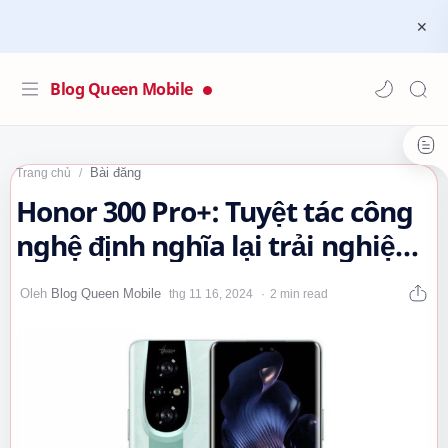
Blog Queen Mobile
Bài đăng
Trang chủ
Honor 300 Pro+: Tuyệt tác công
nghệ định nghĩa lại trải nghiệm
di động cao cấp #Honor…
2 min read