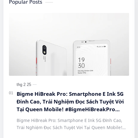
Popular Posts
Bigme HiBreak Pro: Smartphone E Ink 5G
Đỉnh Cao, Trải Nghiệm Đọc Sách Tuyệt Vời
Tại Queen Mobile! #BigmeHiBreakPro
#SmartphoneEInk #QueenMobile
Bigme HiBreak Pro: Smartphone E Ink 5G Đỉnh Cao,
#HiBreakPro5G #DienThoaiDocSach
Trải Nghiệm Đọc Sách Tuyệt Vời Tại Queen Mobile!
#CongNgheMoi #MuaSamThongMinh
#BigmeHiBreakPro #SmartphoneEInk #QueenMobile