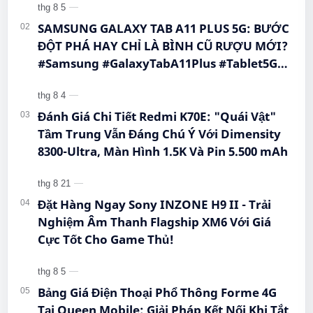
#EInkPhone #5GSmartphone
#Hi…
SAMSUNG GALAXY TAB A11 PLUS 5G: BƯỚC
ĐỘT PHÁ HAY CHỈ LÀ BÌNH CŨ RƯỢU MỚI?
#Samsung #GalaxyTabA11Plus #Tablet5G
#QueenMobile #MayTinhBang #CongNghe
Đánh Giá Chi Tiết Redmi K70E: "Quái Vật"
Tầm Trung Vẫn Đáng Chú Ý Với Dimensity
8300-Ultra, Màn Hình 1.5K Và Pin 5.500 mAh
Đặt Hàng Ngay Sony INZONE H9 II - Trải
Nghiệm Âm Thanh Flagship XM6 Với Giá
Cực Tốt Cho Game Thủ!
Bảng Giá Điện Thoại Phổ Thông Forme 4G
Tại Queen Mobile: Giải Pháp Kết Nối Khi Tắt