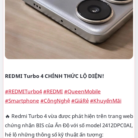
REDMI Turbo 4 CHÍNH THỨC LỘ DIỆN!
#REDMITurbo4
#REDMI
#QueenMobile
#Smartphone
#CôngNghệ
#GiáRẻ
#KhuyếnMãi
🔥 Redmi Turbo 4 vừa được phát hiện trên trang web
chứng nhận BIS của Ấn Độ với số model 2412DPC0AI,
hé lộ những thông số kỹ thuật ấn tượng: