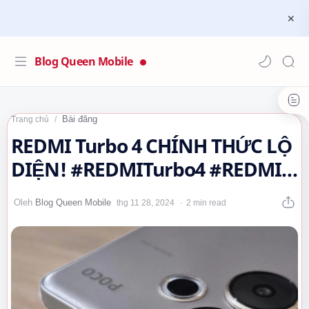
Blog Queen Mobile
Bài đăng
Trang chủ
REDMI Turbo 4 CHÍNH THỨC LỘ
DIỆN! #REDMITurbo4 #REDMI
#QueenMobile #Smartphone
2 min read
#CôngNghệ…