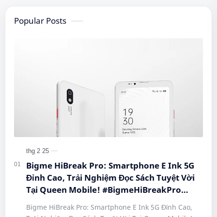
Popular Posts
Bigme HiBreak Pro: Smartphone E Ink 5G
Đỉnh Cao, Trải Nghiệm Đọc Sách Tuyệt Vời
Tại Queen Mobile! #BigmeHiBreakPro
#SmartphoneEInk #QueenMobile
Bigme HiBreak Pro: Smartphone E Ink 5G Đỉnh Cao,
#HiBreakPro5G #DienThoaiDocSach