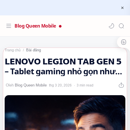
Blog Queen Mobile
Bài đăng
Trang chủ
𝗟𝗘𝗡𝗢𝗩𝗢 𝗟𝗘𝗚𝗜𝗢𝗡 𝗧𝗔𝗕 𝗚𝗘𝗡 𝟱
– Tablet gaming nhỏ gọn nhưng
sức mạnh “quái…
3 min read