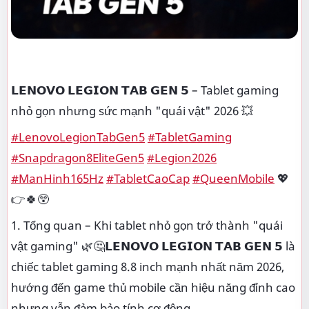
𝗟𝗘𝗡𝗢𝗩𝗢 𝗟𝗘𝗚𝗜𝗢𝗡 𝗧𝗔𝗕 𝗚𝗘𝗡 𝟱 – Tablet gaming
nhỏ gọn nhưng sức mạnh "quái vật" 2026 💥
#LenovoLegionTabGen5
#TabletGaming
#Snapdragon8EliteGen5
#Legion2026
#ManHinh165Hz
#TabletCaoCap
#QueenMobile
💖
👉🍀😲
1. Tổng quan – Khi tablet nhỏ gọn trở thành "quái
vật gaming" 🌿🤔𝗟𝗘𝗡𝗢𝗩𝗢 𝗟𝗘𝗚𝗜𝗢𝗡 𝗧𝗔𝗕 𝗚𝗘𝗡 𝟱 là
chiếc tablet gaming 8.8 inch mạnh nhất năm 2026,
hướng đến game thủ mobile cần hiệu năng đỉnh cao
nhưng vẫn đảm bảo tính cơ động.