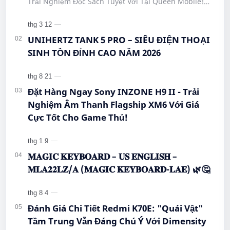
Trải Nghiệm Đọc Sách Tuyệt Vời Tại Queen Mobile!
#CongNgheMoi #MuaSamThongMinh
#BigmeHiBreakPro #SmartphoneEInk #QueenMobile
#EInkPhone #5GSmartphone
#Hi…
UNIHERTZ TANK 5 PRO – SIÊU ĐIỆN THOẠI
SINH TỒN ĐỈNH CAO NĂM 2026
Đặt Hàng Ngay Sony INZONE H9 II - Trải
Nghiệm Âm Thanh Flagship XM6 Với Giá
Cực Tốt Cho Game Thủ!
𝐌𝐀𝐆𝐈𝐂 𝐊𝐄𝐘𝐁𝐎𝐀𝐑𝐃 – 𝐔𝐒 𝐄𝐍𝐆𝐋𝐈𝐒𝐇 –
𝐌𝐋𝐀𝟐𝟐𝐋𝐙/𝐀 (𝐌𝐀𝐆𝐈𝐂 𝐊𝐄𝐘𝐁𝐎𝐀𝐑𝐃-𝐋𝐀𝐄) 🌿🤔
Đánh Giá Chi Tiết Redmi K70E: "Quái Vật"
Tầm Trung Vẫn Đáng Chú Ý Với Dimensity