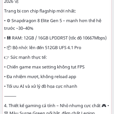
2026 🚀
Trang bị con chip flagship mới nhất:
• ⚙️ Snapdragon 8 Elite Gen 5 – mạnh hơn thế hệ
trước ~30–40%
• 💾 RAM: 12GB / 16GB LPDDR5T (tốc độ 10667Mbps)
• 📦 Bộ nhớ: lên đến 512GB UFS 4.1 Pro
👉 Sức mạnh thực tế:
• Chiến game max setting không tụt FPS
• Đa nhiệm mượt, không reload app
• Tối ưu AI và xử lý đồ họa cực nhanh
⸻
4. Thiết kế gaming cá tính – Nhỏ nhưng cực chất 🎮 •
💚 Màu Surge Green nổi bật, đậm chất Legion