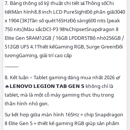
7. Bảng thông số kỹ thuật chi tiết 📊Thông sốChi
tiếtMàn hình8.8 inch LCD PureSightĐộ phân giải3040
x 1904 (3K)Tần số quét165HzĐộ sáng600 nits (peak
750 nits)Màu sắcDCI-P3 98%ChipsetSnapdragon 8
Elite Gen 5RAM12GB / 16GB LPDDR5TBộ nhớ256GB /
512GB UFS 4.1Thiết kếGaming RGB, Surge GreenĐối
tượngGaming, giải trí cao cấp
⸻
8. Kết luận – Tablet gaming đáng mua nhất 2026 🌿
🔥𝗟𝗘𝗡𝗢𝗩𝗢 𝗟𝗘𝗚𝗜𝗢𝗡 𝗧𝗔𝗕 𝗚𝗘𝗡 𝟱 không chỉ là
tablet, mà là một cỗ máy gaming thực thụ trong
thân hình nhỏ gọn.
Sự kết hợp giữa màn hình 165Hz + chip Snapdragon
8 Elite Gen 5 + thiết kế gaming RGB giúp sản phẩm