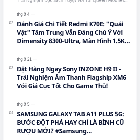
Trải Nghiệm Đọc Sách Tuyệt Vời Tại Queen Mobile!
#DienThoaiDocSach #CongNgheMoi
#BigmeHiBreakPro #SmartphoneEInk #QueenMobile
#Hi…
#MuaSamThongMinh #EInkPhone
Đánh Giá Chi Tiết Redmi K70E: "Quái
#5GSmartphone
Vật" Tầm Trung Vẫn Đáng Chú Ý Với
Dimensity 8300-Ultra, Màn Hình 1.5K
Và Pin 5.500 mAh
Đặt Hàng Ngay Sony INZONE H9 II -
Trải Nghiệm Âm Thanh Flagship XM6
Với Giá Cực Tốt Cho Game Thủ!
SAMSUNG GALAXY TAB A11 PLUS 5G:
BƯỚC ĐỘT PHÁ HAY CHỈ LÀ BÌNH CŨ
RƯỢU MỚI? #Samsung
#GalaxyTabA11Plus #Tablet5G