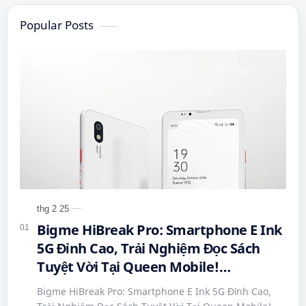
Popular Posts
Bigme HiBreak Pro: Smartphone E Ink
5G Đỉnh Cao, Trải Nghiệm Đọc Sách
Tuyệt Vời Tại Queen Mobile!
#BigmeHiBreakPro #SmartphoneEInk
Bigme HiBreak Pro: Smartphone E Ink 5G Đỉnh Cao,
#QueenMobile #HiBreakPro5G