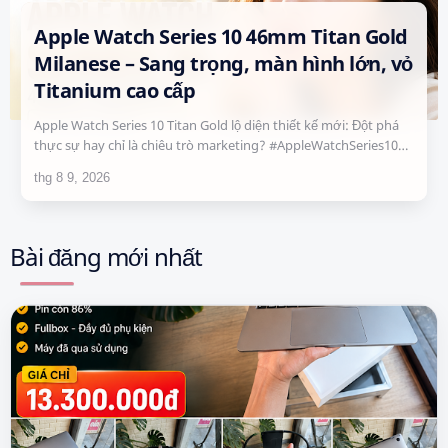
Apple Watch Series 10 46mm Titan Gold
Milanese – Sang trọng, màn hình lớn, vỏ
Titanium cao cấp
Apple Watch Series 10 Titan Gold lộ diện thiết kế mới: Đột phá
thực sự hay chỉ là chiêu trò marketing? #AppleWatchSeries10
#AppleWatch #Apple …
Bài đăng mới nhất