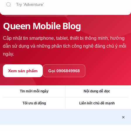
Tin công nghệ và sản phẩm mới
Queen Mobile Blog
Cập nhật tin smartphone, tablet, thiết bị thông minh, hướng
dẫn sử dụng và những phân tích công nghệ đáng chú ý mỗi
ngày.
Xem sản phẩm
Gọi 0906849968
Tin mới mỗi ngày
Nội dung dễ đọc
Tối ưu di động
Liên kết chủ đề mạnh