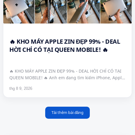
🔥 KHO MÁY APPLE ZIN ĐẸP 99% - DEAL
HỜI CHỈ CÓ TẠI QUEEN MOBILE! 🔥
🔥 KHO MÁY APPLE ZIN ĐẸP 99% - DEAL HỜI CHỈ CÓ TẠI
QUEEN MOBILE! 🔥 Anh em đang tìm kiếm iPhone, Apple
Watch hay MacBook lướt chuẩn zin? Queen…