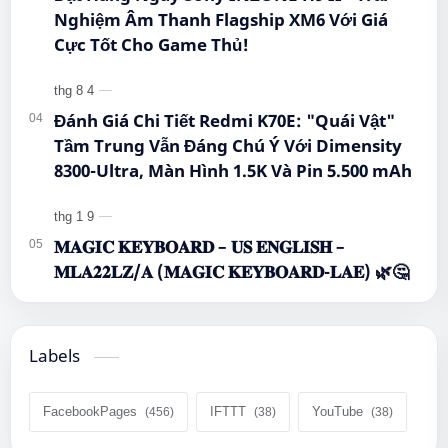
Nghiệm Âm Thanh Flagship XM6 Với Giá
Cực Tốt Cho Game Thủ!
Đánh Giá Chi Tiết Redmi K70E: "Quái Vật"
Tầm Trung Vẫn Đáng Chú Ý Với Dimensity
8300-Ultra, Màn Hình 1.5K Và Pin 5.500 mAh
𝐌𝐀𝐆𝐈𝐂 𝐊𝐄𝐘𝐁𝐎𝐀𝐑𝐃 – 𝐔𝐒 𝐄𝐍𝐆𝐋𝐈𝐒𝐇 –
𝐌𝐋𝐀𝟐𝟐𝐋𝐙/𝐀 (𝐌𝐀𝐆𝐈𝐂 𝐊𝐄𝐘𝐁𝐎𝐀𝐑𝐃-𝐋𝐀𝐄) 🌿🤔
Labels
FacebookPages
IFTTT
YouTube