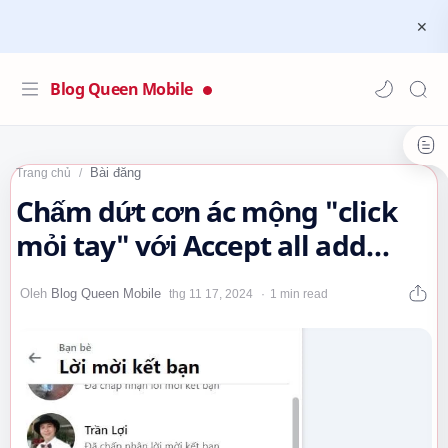
Blog Queen Mobile
Bài đăng
Trang chủ
Chấm dứt cơn ác mộng "click
mỏi tay" với Accept all add
friend requests facebook with
1 min read
One…