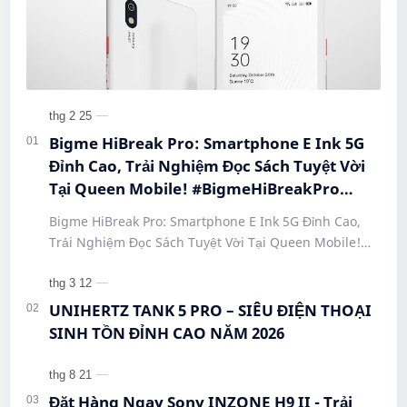
Bigme HiBreak Pro: Smartphone E Ink 5G
Đỉnh Cao, Trải Nghiệm Đọc Sách Tuyệt Vời
Tại Queen Mobile! #BigmeHiBreakPro
#SmartphoneEInk #QueenMobile
Bigme HiBreak Pro: Smartphone E Ink 5G Đỉnh Cao,
#HiBreakPro5G #DienThoaiDocSach
Trải Nghiệm Đọc Sách Tuyệt Vời Tại Queen Mobile!
#CongNgheMoi #MuaSamThongMinh
#BigmeHiBreakPro #SmartphoneEInk #QueenMobile
#EInkPhone #5GSmartphone
#Hi…
UNIHERTZ TANK 5 PRO – SIÊU ĐIỆN THOẠI
SINH TỒN ĐỈNH CAO NĂM 2026
Đặt Hàng Ngay Sony INZONE H9 II - Trải