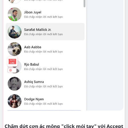
Chấm dứt cơn ác mộng "click mỏi tay" với Accept