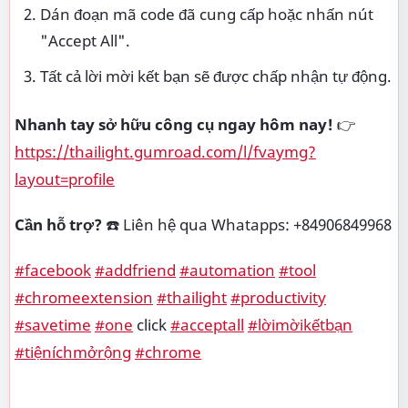
Dán đoạn mã code đã cung cấp hoặc nhấn nút
"Accept All".
Tất cả lời mời kết bạn sẽ được chấp nhận tự động.
Nhanh tay sở hữu công cụ ngay hôm nay!
👉
https://thailight.gumroad.com/l/fvaymg?
layout=profile
Cần hỗ trợ?
☎️ Liên hệ qua Whatapps: +84906849968
#facebook
#addfriend
#automation
#tool
#chromeextension
#thailight
#productivity
#savetime
#one
click
#acceptall
#lờimờikếtbạn
#tiệníchmởrộng
#chrome