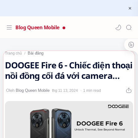
Blog Queen Mobile
Bài đăng
Trang chủ
DOOGEE Fire 6 - Chiếc điện thoại
nồi đồng cối đá với camera
nhiệt, phá vỡ mọi giới hạn!…
1 min read