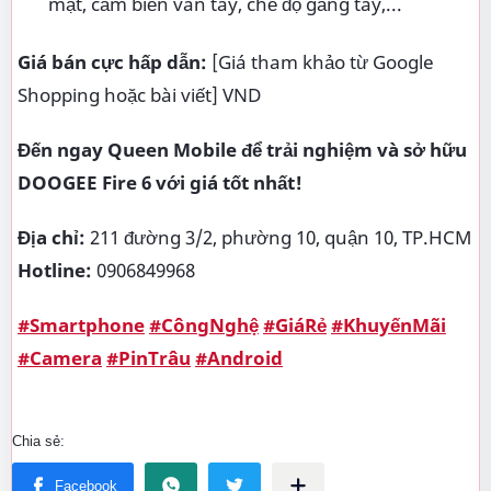
mặt, cảm biến vân tay, chế độ găng tay,...
Giá bán cực hấp dẫn:
[Giá tham khảo từ Google
Shopping hoặc bài viết] VND
Đến ngay Queen Mobile để trải nghiệm và sở hữu
DOOGEE Fire 6 với giá tốt nhất!
Địa chỉ:
211 đường 3/2, phường 10, quận 10, TP.HCM
Hotline:
0906849968
#Smartphone
#CôngNghệ
#GiáRẻ
#KhuyếnMãi
#Camera
#PinTrâu
#Android