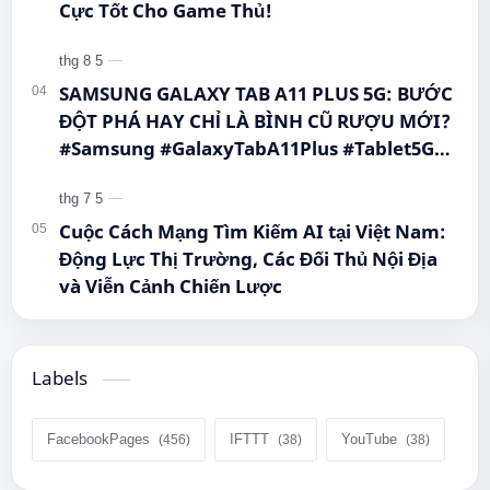
Cực Tốt Cho Game Thủ!
SAMSUNG GALAXY TAB A11 PLUS 5G: BƯỚC
ĐỘT PHÁ HAY CHỈ LÀ BÌNH CŨ RƯỢU MỚI?
#Samsung #GalaxyTabA11Plus #Tablet5G
#QueenMobile #MayTinhBang #CongNghe
Cuộc Cách Mạng Tìm Kiếm AI tại Việt Nam:
Động Lực Thị Trường, Các Đối Thủ Nội Địa
và Viễn Cảnh Chiến Lược
Labels
FacebookPages
IFTTT
YouTube