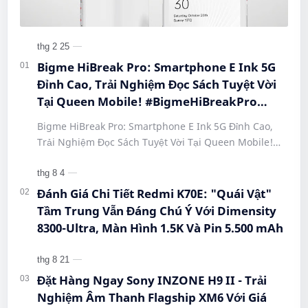
Bigme HiBreak Pro: Smartphone E Ink 5G
Đỉnh Cao, Trải Nghiệm Đọc Sách Tuyệt Vời
Tại Queen Mobile! #BigmeHiBreakPro
#SmartphoneEInk #QueenMobile
Bigme HiBreak Pro: Smartphone E Ink 5G Đỉnh Cao,
#HiBreakPro5G #DienThoaiDocSach
Trải Nghiệm Đọc Sách Tuyệt Vời Tại Queen Mobile!
#CongNgheMoi #MuaSamThongMinh
#BigmeHiBreakPro #SmartphoneEInk #QueenMobile
#EInkPhone #5GSmartphone
#Hi…
Đánh Giá Chi Tiết Redmi K70E: "Quái Vật"
Tầm Trung Vẫn Đáng Chú Ý Với Dimensity
8300-Ultra, Màn Hình 1.5K Và Pin 5.500 mAh
Đặt Hàng Ngay Sony INZONE H9 II - Trải
Nghiệm Âm Thanh Flagship XM6 Với Giá