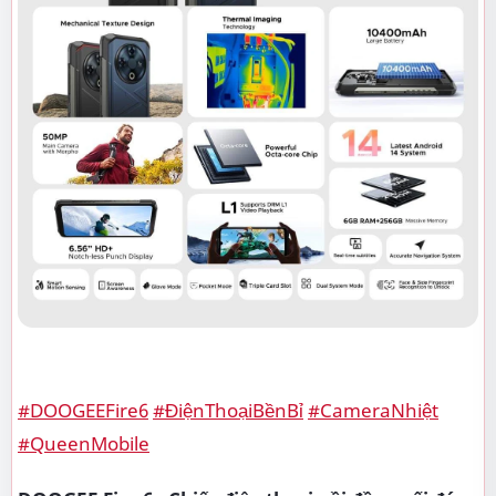
#DOOGEEFire6
#ĐiệnThoạiBềnBỉ
#CameraNhiệt
#QueenMobile