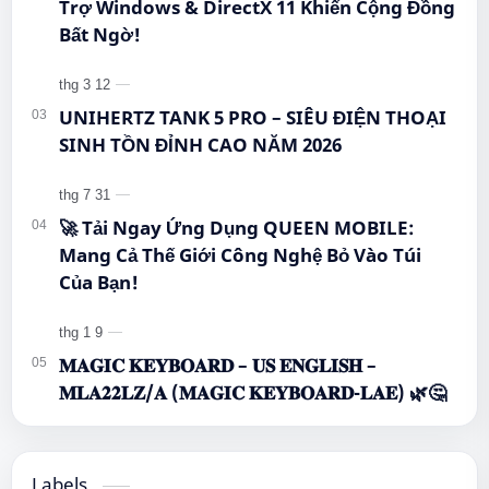
Trợ Windows & DirectX 11 Khiến Cộng Đồng
Bất Ngờ!
UNIHERTZ TANK 5 PRO – SIÊU ĐIỆN THOẠI
SINH TỒN ĐỈNH CAO NĂM 2026
🚀 Tải Ngay Ứng Dụng QUEEN MOBILE:
Mang Cả Thế Giới Công Nghệ Bỏ Vào Túi
Của Bạn!
𝐌𝐀𝐆𝐈𝐂 𝐊𝐄𝐘𝐁𝐎𝐀𝐑𝐃 – 𝐔𝐒 𝐄𝐍𝐆𝐋𝐈𝐒𝐇 –
𝐌𝐋𝐀𝟐𝟐𝐋𝐙/𝐀 (𝐌𝐀𝐆𝐈𝐂 𝐊𝐄𝐘𝐁𝐎𝐀𝐑𝐃-𝐋𝐀𝐄) 🌿🤔
Labels