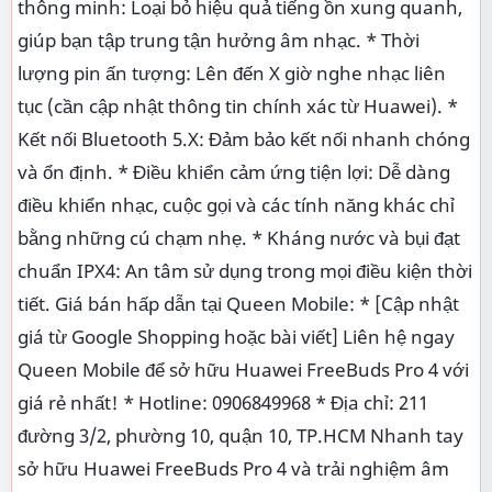
thông minh: Loại bỏ hiệu quả tiếng ồn xung quanh,
giúp bạn tập trung tận hưởng âm nhạc. * Thời
lượng pin ấn tượng: Lên đến X giờ nghe nhạc liên
tục (cần cập nhật thông tin chính xác từ Huawei). *
Kết nối Bluetooth 5.X: Đảm bảo kết nối nhanh chóng
và ổn định. * Điều khiển cảm ứng tiện lợi: Dễ dàng
điều khiển nhạc, cuộc gọi và các tính năng khác chỉ
bằng những cú chạm nhẹ. * Kháng nước và bụi đạt
chuẩn IPX4: An tâm sử dụng trong mọi điều kiện thời
tiết. Giá bán hấp dẫn tại Queen Mobile: * [Cập nhật
giá từ Google Shopping hoặc bài viết] Liên hệ ngay
Queen Mobile để sở hữu Huawei FreeBuds Pro 4 với
giá rẻ nhất! * Hotline: 0906849968 * Địa chỉ: 211
đường 3/2, phường 10, quận 10, TP.HCM Nhanh tay
sở hữu Huawei FreeBuds Pro 4 và trải nghiệm âm