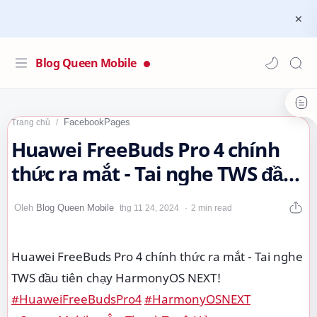
Blog Queen Mobile
FacebookPages
Trang chủ
Huawei FreeBuds Pro 4 chính
thức ra mắt - Tai nghe TWS đầu
tiên chạy HarmonyOS NEXT!…
2 min read
Huawei FreeBuds Pro 4 chính thức ra mắt - Tai nghe
TWS đầu tiên chạy HarmonyOS NEXT!
#HuaweiFreeBudsPro4
#HarmonyOSNEXT