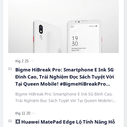
Bigme HiBreak Pro: Smartphone E Ink 5G
Đỉnh Cao, Trải Nghiệm Đọc Sách Tuyệt Vời
Tại Queen Mobile! #BigmeHiBreakPro
#SmartphoneEInk #QueenMobile
Bigme HiBreak Pro: Smartphone E Ink 5G Đỉnh Cao,
#HiBreakPro5G #DienThoaiDocSach
Trải Nghiệm Đọc Sách Tuyệt Vời Tại Queen Mobile!
#CongNgheMoi #MuaSamThongMinh
#BigmeHiBreakPro #SmartphoneEInk #QueenMobile
#EInkPhone #5GSmartphone
#Hi…
💥 Huawei MatePad Edge Lộ Tính Năng Hỗ