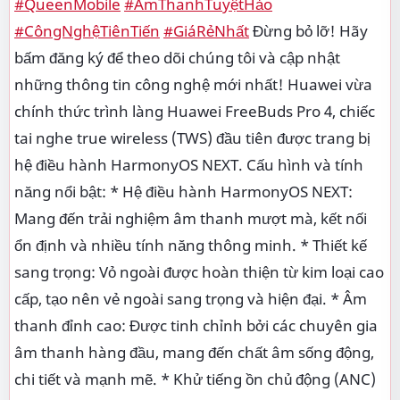
#QueenMobile
#ÂmThanhTuyệtHảo
#CôngNghệTiênTiến
#GiáRẻNhất
Đừng bỏ lỡ! Hãy
bấm đăng ký để theo dõi chúng tôi và cập nhật
những thông tin công nghệ mới nhất! Huawei vừa
chính thức trình làng Huawei FreeBuds Pro 4, chiếc
tai nghe true wireless (TWS) đầu tiên được trang bị
hệ điều hành HarmonyOS NEXT. Cấu hình và tính
năng nổi bật: * Hệ điều hành HarmonyOS NEXT:
Mang đến trải nghiệm âm thanh mượt mà, kết nối
ổn định và nhiều tính năng thông minh. * Thiết kế
sang trọng: Vỏ ngoài được hoàn thiện từ kim loại cao
cấp, tạo nên vẻ ngoài sang trọng và hiện đại. * Âm
thanh đỉnh cao: Được tinh chỉnh bởi các chuyên gia
âm thanh hàng đầu, mang đến chất âm sống động,
chi tiết và mạnh mẽ. * Khử tiếng ồn chủ động (ANC)