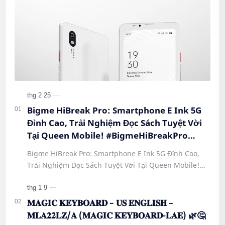
Bigme HiBreak Pro: Smartphone E Ink 5G
Đỉnh Cao, Trải Nghiệm Đọc Sách Tuyệt Vời
Tại Queen Mobile! #BigmeHiBreakPro
#SmartphoneEInk #QueenMobile
Bigme HiBreak Pro: Smartphone E Ink 5G Đỉnh Cao,
#HiBreakPro5G #DienThoaiDocSach
Trải Nghiệm Đọc Sách Tuyệt Vời Tại Queen Mobile!
#CongNgheMoi #MuaSamThongMinh
#BigmeHiBreakPro #SmartphoneEInk #QueenMobile
#EInkPhone #5GSmartphone
#Hi…
𝐌𝐀𝐆𝐈𝐂 𝐊𝐄𝐘𝐁𝐎𝐀𝐑𝐃 – 𝐔𝐒 𝐄𝐍𝐆𝐋𝐈𝐒𝐇 –
𝐌𝐋𝐀𝟐𝟐𝐋𝐙/𝐀 (𝐌𝐀𝐆𝐈𝐂 𝐊𝐄𝐘𝐁𝐎𝐀𝐑𝐃-𝐋𝐀𝐄) 🌿🤔