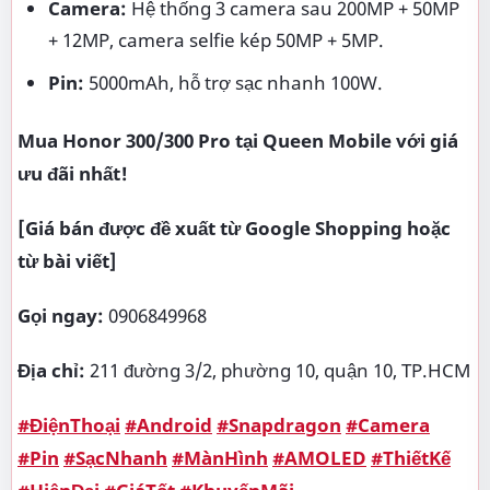
Camera:
Hệ thống 3 camera sau 200MP + 50MP
+ 12MP, camera selfie kép 50MP + 5MP.
Pin:
5000mAh, hỗ trợ sạc nhanh 100W.
Mua Honor 300/300 Pro tại Queen Mobile với giá
ưu đãi nhất!
[Giá bán được đề xuất từ Google Shopping hoặc
từ bài viết]
Gọi ngay:
0906849968
Địa chỉ:
211 đường 3/2, phường 10, quận 10, TP.HCM
#ĐiệnThoại
#Android
#Snapdragon
#Camera
#Pin
#SạcNhanh
#MànHình
#AMOLED
#ThiếtKế