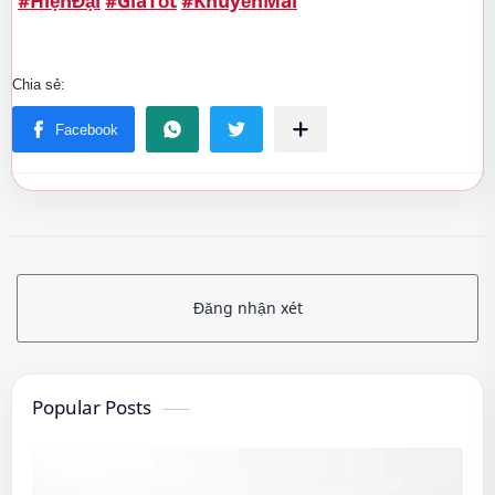
#HiệnĐại
#GiáTốt
#KhuyếnMãi
Đăng nhận xét
Popular Posts