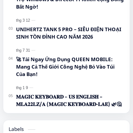
Bất Ngờ!
UNIHERTZ TANK 5 PRO – SIÊU ĐIỆN THOẠI
SINH TỒN ĐỈNH CAO NĂM 2026
🚀 Tải Ngay Ứng Dụng QUEEN MOBILE:
Mang Cả Thế Giới Công Nghệ Bỏ Vào Túi
Của Bạn!
𝐌𝐀𝐆𝐈𝐂 𝐊𝐄𝐘𝐁𝐎𝐀𝐑𝐃 – 𝐔𝐒 𝐄𝐍𝐆𝐋𝐈𝐒𝐇 –
𝐌𝐋𝐀𝟐𝟐𝐋𝐙/𝐀 (𝐌𝐀𝐆𝐈𝐂 𝐊𝐄𝐘𝐁𝐎𝐀𝐑𝐃-𝐋𝐀𝐄) 🌿🤔
Labels