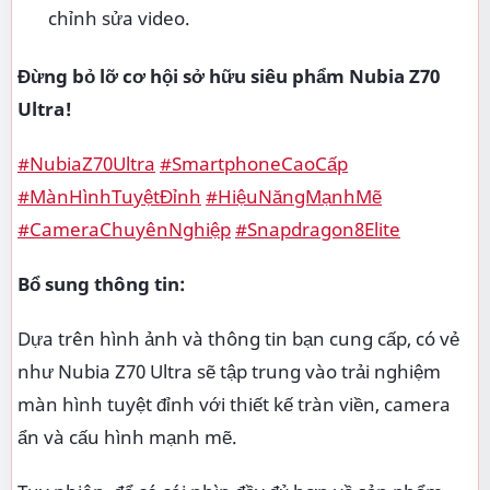
chỉnh sửa video.
Đừng bỏ lỡ cơ hội sở hữu siêu phẩm Nubia Z70
Ultra!
#NubiaZ70Ultra
#SmartphoneCaoCấp
#MànHìnhTuyệtĐỉnh
#HiệuNăngMạnhMẽ
#CameraChuyênNghiệp
#Snapdragon8Elite
Bổ sung thông tin:
Dựa trên hình ảnh và thông tin bạn cung cấp, có vẻ
như Nubia Z70 Ultra sẽ tập trung vào trải nghiệm
màn hình tuyệt đỉnh với thiết kế tràn viền, camera
ẩn và cấu hình mạnh mẽ.