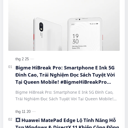
Bigme HiBreak Pro: Smartphone E Ink 5G
Đỉnh Cao, Trải Nghiệm Đọc Sách Tuyệt Vời
Tại Queen Mobile! #BigmeHiBreakPro
#SmartphoneEInk #QueenMobile
Bigme HiBreak Pro: Smartphone E Ink 5G Đỉnh Cao,
#HiBreakPro5G #DienThoaiDocSach
Trải Nghiệm Đọc Sách Tuyệt Vời Tại Queen Mobile!
#CongNgheMoi #MuaSamThongMinh
#BigmeHiBreakPro #SmartphoneEInk #QueenMobile
#EInkPhone #5GSmartphone
#Hi…
💥 Huawei MatePad Edge Lộ Tính Năng Hỗ
Trợ Windows & DirectX 11 Khiến Cộng Đồng