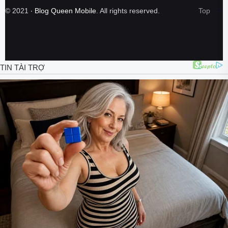
©
2021
‧
Blog Queen Mobile
. All rights reserved.