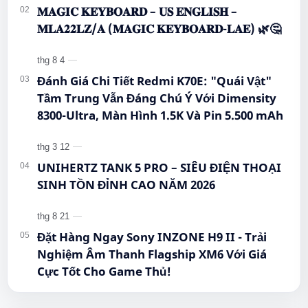
𝐌𝐀𝐆𝐈𝐂 𝐊𝐄𝐘𝐁𝐎𝐀𝐑𝐃 – 𝐔𝐒 𝐄𝐍𝐆𝐋𝐈𝐒𝐇 –
𝐌𝐋𝐀𝟐𝟐𝐋𝐙/𝐀 (𝐌𝐀𝐆𝐈𝐂 𝐊𝐄𝐘𝐁𝐎𝐀𝐑𝐃-𝐋𝐀𝐄) 🌿🤔
Đánh Giá Chi Tiết Redmi K70E: "Quái Vật"
Tầm Trung Vẫn Đáng Chú Ý Với Dimensity
8300-Ultra, Màn Hình 1.5K Và Pin 5.500 mAh
UNIHERTZ TANK 5 PRO – SIÊU ĐIỆN THOẠI
SINH TỒN ĐỈNH CAO NĂM 2026
Đặt Hàng Ngay Sony INZONE H9 II - Trải
Nghiệm Âm Thanh Flagship XM6 Với Giá
Cực Tốt Cho Game Thủ!