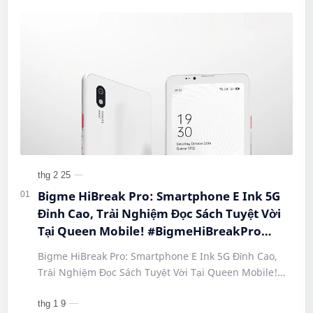
Bigme HiBreak Pro: Smartphone E Ink 5G
Đỉnh Cao, Trải Nghiệm Đọc Sách Tuyệt Vời
Tại Queen Mobile! #BigmeHiBreakPro
#SmartphoneEInk #QueenMobile
Bigme HiBreak Pro: Smartphone E Ink 5G Đỉnh Cao,
#HiBreakPro5G #DienThoaiDocSach
Trải Nghiệm Đọc Sách Tuyệt Vời Tại Queen Mobile!
#CongNgheMoi #MuaSamThongMinh
#BigmeHiBreakPro #SmartphoneEInk #QueenMobile
#EInkPhone #5GSmartphone
#Hi…