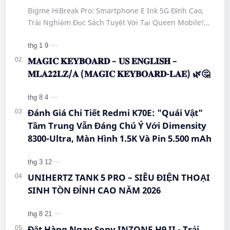
#SmartphoneEInk #QueenMobile
Bigme HiBreak Pro: Smartphone E Ink 5G Đỉnh Cao,
#HiBreakPro5G #DienThoaiDocSach
Trải Nghiệm Đọc Sách Tuyệt Vời Tại Queen Mobile!
#CongNgheMoi #MuaSamThongMinh
#BigmeHiBreakPro #SmartphoneEInk #QueenMobile
#EInkPhone #5GSmartphone
#Hi…
𝐌𝐀𝐆𝐈𝐂 𝐊𝐄𝐘𝐁𝐎𝐀𝐑𝐃 – 𝐔𝐒 𝐄𝐍𝐆𝐋𝐈𝐒𝐇 –
𝐌𝐋𝐀𝟐𝟐𝐋𝐙/𝐀 (𝐌𝐀𝐆𝐈𝐂 𝐊𝐄𝐘𝐁𝐎𝐀𝐑𝐃-𝐋𝐀𝐄) 🌿🤔
Đánh Giá Chi Tiết Redmi K70E: "Quái Vật"
Tầm Trung Vẫn Đáng Chú Ý Với Dimensity
8300-Ultra, Màn Hình 1.5K Và Pin 5.500 mAh
UNIHERTZ TANK 5 PRO – SIÊU ĐIỆN THOẠI
SINH TỒN ĐỈNH CAO NĂM 2026
Đặt Hàng Ngay Sony INZONE H9 II - Trải