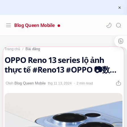
Blog Queen Mobile
Bài đăng
Trang chủ
OPPO Reno 13 series lộ ảnh
thực tế #Reno13 #OPPO 📷数码
闲聊站
2 min read