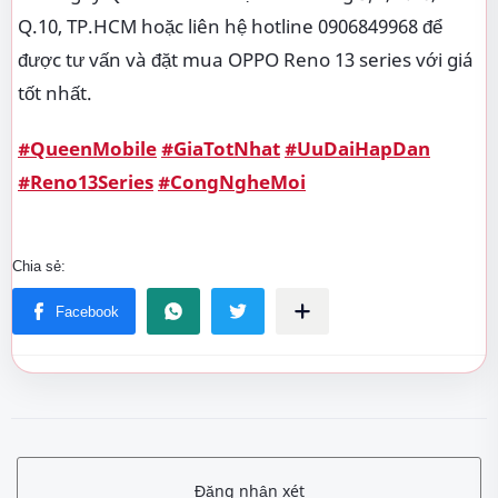
Q.10, TP.HCM hoặc liên hệ hotline 0906849968 để
được tư vấn và đặt mua OPPO Reno 13 series với giá
tốt nhất.
#QueenMobile
#GiaTotNhat
#UuDaiHapDan
#Reno13Series
#CongNgheMoi
Đăng nhận xét