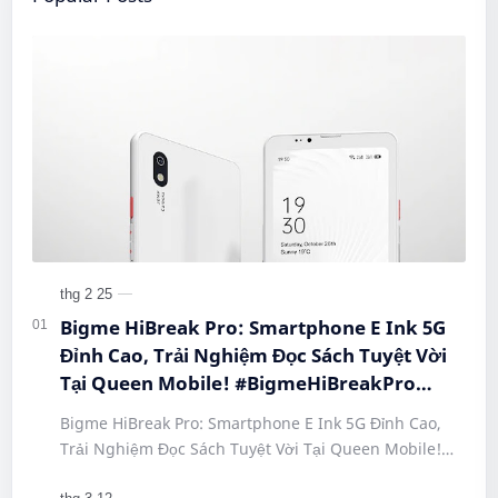
Bigme HiBreak Pro: Smartphone E Ink 5G
Đỉnh Cao, Trải Nghiệm Đọc Sách Tuyệt Vời
Tại Queen Mobile! #BigmeHiBreakPro
#SmartphoneEInk #QueenMobile
Bigme HiBreak Pro: Smartphone E Ink 5G Đỉnh Cao,
#HiBreakPro5G #DienThoaiDocSach
Trải Nghiệm Đọc Sách Tuyệt Vời Tại Queen Mobile!
#CongNgheMoi #MuaSamThongMinh
#BigmeHiBreakPro #SmartphoneEInk #QueenMobile
#EInkPhone #5GSmartphone