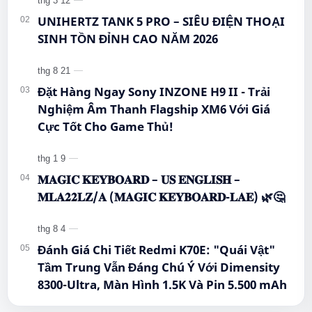
#Hi…
UNIHERTZ TANK 5 PRO – SIÊU ĐIỆN THOẠI
SINH TỒN ĐỈNH CAO NĂM 2026
Đặt Hàng Ngay Sony INZONE H9 II - Trải
Nghiệm Âm Thanh Flagship XM6 Với Giá
Cực Tốt Cho Game Thủ!
𝐌𝐀𝐆𝐈𝐂 𝐊𝐄𝐘𝐁𝐎𝐀𝐑𝐃 – 𝐔𝐒 𝐄𝐍𝐆𝐋𝐈𝐒𝐇 –
𝐌𝐋𝐀𝟐𝟐𝐋𝐙/𝐀 (𝐌𝐀𝐆𝐈𝐂 𝐊𝐄𝐘𝐁𝐎𝐀𝐑𝐃-𝐋𝐀𝐄) 🌿🤔
Đánh Giá Chi Tiết Redmi K70E: "Quái Vật"
Tầm Trung Vẫn Đáng Chú Ý Với Dimensity
8300-Ultra, Màn Hình 1.5K Và Pin 5.500 mAh