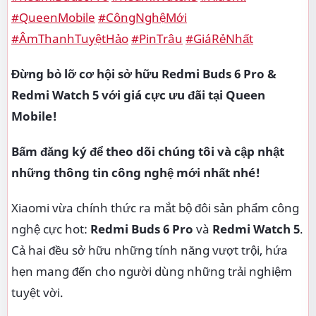
#QueenMobile
#CôngNghệMới
#ÂmThanhTuyệtHảo
#PinTrâu
#GiáRẻNhất
Đừng bỏ lỡ cơ hội sở hữu Redmi Buds 6 Pro &
Redmi Watch 5 với giá cực ưu đãi tại Queen
Mobile!
Bấm đăng ký để theo dõi chúng tôi và cập nhật
những thông tin công nghệ mới nhất nhé!
Xiaomi vừa chính thức ra mắt bộ đôi sản phẩm công
nghệ cực hot:
Redmi Buds 6 Pro
và
Redmi Watch 5
.
Cả hai đều sở hữu những tính năng vượt trội, hứa
hẹn mang đến cho người dùng những trải nghiệm
tuyệt vời.