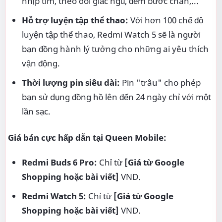
nhịp tim, theo dõi giấc ngủ, đếm bước chân,...
Hỗ trợ luyện tập thể thao:
Với hơn 100 chế độ
luyện tập thể thao, Redmi Watch 5 sẽ là người
bạn đồng hành lý tưởng cho những ai yêu thích
vận động.
Thời lượng pin siêu dài:
Pin "trâu" cho phép
bạn sử dụng đồng hồ lên đến 24 ngày chỉ với một
lần sạc.
Giá bán cực hấp dẫn tại Queen Mobile:
Redmi Buds 6 Pro:
Chỉ từ
[Giá từ Google
Shopping hoặc bài viết]
VND.
Redmi Watch 5:
Chỉ từ
[Giá từ Google
Shopping hoặc bài viết]
VND.