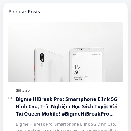
Popular Posts
Bigme HiBreak Pro: Smartphone E Ink 5G
Đỉnh Cao, Trải Nghiệm Đọc Sách Tuyệt Vời
Tại Queen Mobile! #BigmeHiBreakPro
#SmartphoneEInk #QueenMobile
Bigme HiBreak Pro: Smartphone E Ink 5G Đỉnh Cao,
#HiBreakPro5G #DienThoaiDocSach
Trải Nghiệm Đọc Sách Tuyệt Vời Tại Queen Mobile!