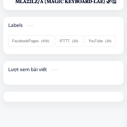
𝐌𝐋𝐀𝟐𝟐𝐋𝐙/𝐀 (𝐌𝐀𝐆𝐈𝐂 𝐊𝐄𝐘𝐁𝐎𝐀𝐑𝐃-𝐋𝐀𝐄) 🌿🤔
Labels
FacebookPages
IFTTT
YouTube
Lượt xem bài viết