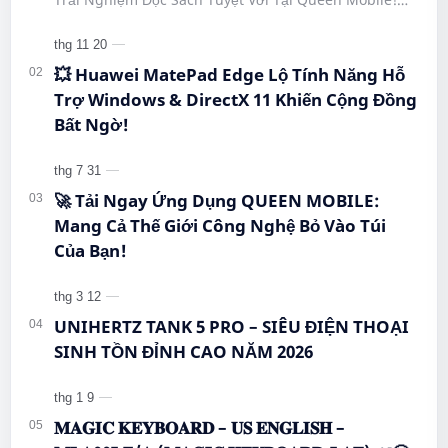
#CongNgheMoi #MuaSamThongMinh
#BigmeHiBreakPro #SmartphoneEInk #QueenMobile
#EInkPhone #5GSmartphone
#Hi…
💥 Huawei MatePad Edge Lộ Tính Năng Hỗ
Trợ Windows & DirectX 11 Khiến Cộng Đồng
Bất Ngờ!
🚀 Tải Ngay Ứng Dụng QUEEN MOBILE:
Mang Cả Thế Giới Công Nghệ Bỏ Vào Túi
Của Bạn!
UNIHERTZ TANK 5 PRO – SIÊU ĐIỆN THOẠI
SINH TỒN ĐỈNH CAO NĂM 2026
𝐌𝐀𝐆𝐈𝐂 𝐊𝐄𝐘𝐁𝐎𝐀𝐑𝐃 – 𝐔𝐒 𝐄𝐍𝐆𝐋𝐈𝐒𝐇 –