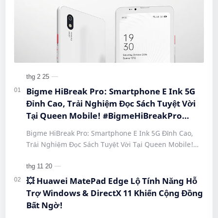
UNIHERTZ TANK 5 PRO – SIÊU ĐIỆN THOẠI
SINH TỒN ĐỈNH CAO NĂM 2026
🚀 Tải Ngay Ứng Dụng QUEEN MOBILE:
Mang Cả Thế Giới Công Nghệ Bỏ Vào Túi
Của Bạn!
𝐌𝐀𝐆𝐈𝐂 𝐊𝐄𝐘𝐁𝐎𝐀𝐑𝐃 – 𝐔𝐒 𝐄𝐍𝐆𝐋𝐈𝐒𝐇 –
𝐌𝐋𝐀𝟐𝟐𝐋𝐙/𝐀 (𝐌𝐀𝐆𝐈𝐂 𝐊𝐄𝐘𝐁𝐎𝐀𝐑𝐃-𝐋𝐀𝐄) 🌿🤔
Labels