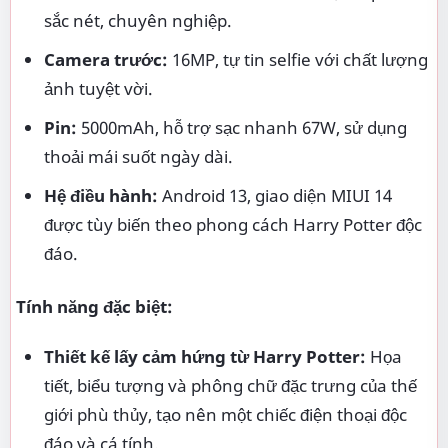
đáo và cá tính.
Hộp đựng và phụ kiện theo chủ đề:
Tặng kèm
bộ sưu tập phụ kiện độc quyền như ốp lưng, ghim
cài áo, sticker,... mang đậm dấu ấn Harry Potter.
Giao diện và âm thanh tùy chỉnh:
Hình nền,
biểu tượng ứng dụng, âm thanh thông báo được
thiết kế riêng, mang đến trải nghiệm đắm chìm
trong thế giới phép thuật.
Hiệu năng vượt trội:
Chiến game mượt mà, xử
lý đa nhiệm trơn tru nhờ chip Snapdragon 7+
Gen 2 mạnh mẽ.
Công nghệ sạc nhanh 67W:
Sạc đầy pin nhanh
chóng, tiết kiệm thời gian.
Giá bán: