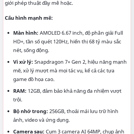
Camera sau:
Cụm 3 camera AI 64MP, chụp ảnh
sắc nét, chuyên nghiệp.
Camera trước:
16MP, tự tin selfie với chất lượng
ảnh tuyệt vời.
Pin:
5000mAh, hỗ trợ sạc nhanh 67W, sử dụng
thoải mái suốt ngày dài.
Hệ điều hành:
Android 13, giao diện MIUI 14
được tùy biến theo phong cách Harry Potter độc
đáo.
Tính năng đặc biệt:
Thiết kế lấy cảm hứng từ Harry Potter:
Họa
tiết, biểu tượng và phông chữ đặc trưng của thế
giới phù thủy, tạo nên một chiếc điện thoại độc