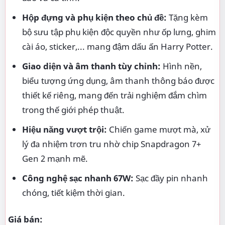
Giá tham khảo từ Google Shopping:
[Chèn giá
rẻ nhất tìm được từ Google Shopping] VND (Lưu
ý giá có thể thay đổi tùy theo thời điểm và nhà
cung cấp).
Giá ưu đãi tại Queen Mobile:
[Đề xuất mức giá
rẻ hơn hoặc bằng giá Google Shopping] VND
Ghé ngay Queen Mobile tại 211 đường 3/2,
phường 10, quận 10, TP.HCM hoặc liên hệ hotline
để sở hữu ngay Redmi Note 12 Turbo Harry
Potter với mức giá ưu đãi nhất.
Số lượng có hạn, nhanh tay sở hữu ngay chiếc
smartphone độc đáo này!