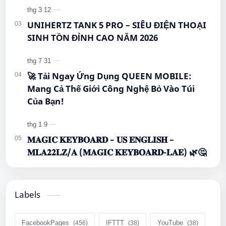
FacebookPages
IFTTT
YouTube
Lượt xem bài viết
©
2021
‧
Blog Queen Mobile
. All rights reserved.