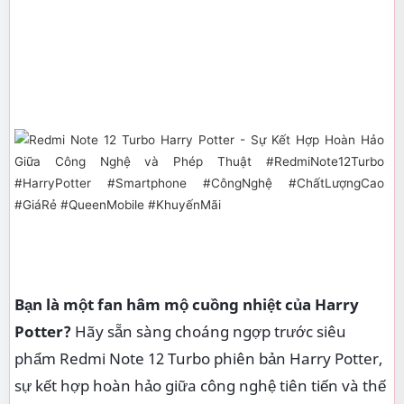
giới phép thuật đầy mê hoặc.
Cấu hình mạnh mẽ:
Màn hình:
AMOLED 6.67 inch, độ phân giải Full
HD+, tần số quét 120Hz, hiển thị 68 tỷ màu sắc
nét, sống động.
Vi xử lý:
Snapdragon 7+ Gen 2, hiệu năng mạnh
mẽ, xử lý mượt mà mọi tác vụ, kể cả các tựa
game đồ họa cao.
RAM:
12GB, đảm bảo khả năng đa nhiệm vượt
trội.
Bộ nhớ trong:
256GB, thoải mái lưu trữ hình
ảnh, video và ứng dụng.