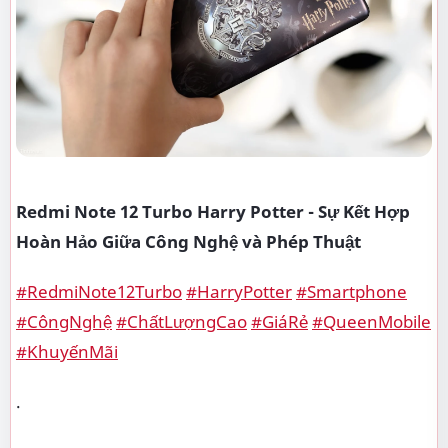
Redmi Note 12 Turbo Harry Potter - Sự Kết Hợp
Hoàn Hảo Giữa Công Nghệ và Phép Thuật
#RedmiNote12Turbo
#HarryPotter
#Smartphone
#CôngNghệ
#ChấtLượngCao
#GiáRẻ
#QueenMobile
#KhuyếnMãi
.