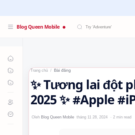
Blog Queen Mobile
Bài đăng
Trang chủ
✨ Tương lai đột p
2025 ✨ #Apple #i
#iPhone17Air #i
2 min read
#iPhone17ProMax