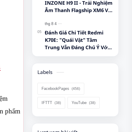
INZONE H9 II - Trải Nghiệm
Âm Thanh Flagship XM6 Với
Giá Cực Tốt Cho Game Thủ!
Đánh Giá Chi Tiết Redmi
K70E: "Quái Vật" Tầm
Trung Vẫn Đáng Chú Ý Với
Dimensity 8300-Ultra, Màn
Hình 1.5K Và Pin 5.500 mAh
8
Labels
FacebookPages
iệm
IFTTT
YouTube
sản phẩm