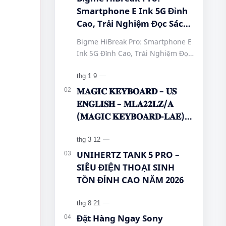
Smartphone E Ink 5G Đỉnh
Cao, Trải Nghiệm Đọc Sách
Tuyệt Vời Tại Queen
Bigme HiBreak Pro: Smartphone E
Mobile! #BigmeHiBreakPro
Ink 5G Đỉnh Cao, Trải Nghiệm Đọc
#SmartphoneEInk
Sách Tuyệt Vời Tại Queen Mobile!
#QueenMobile
#BigmeHiBreakPro
#HiBreakPro5G
#SmartphoneEInk #QueenMobile
𝐌𝐀𝐆𝐈𝐂 𝐊𝐄𝐘𝐁𝐎𝐀𝐑𝐃 – 𝐔𝐒
#DienThoaiDocSach
#Hi…
𝐄𝐍𝐆𝐋𝐈𝐒𝐇 – 𝐌𝐋𝐀𝟐𝟐𝐋𝐙/𝐀
#CongNgheMoi
(𝐌𝐀𝐆𝐈𝐂 𝐊𝐄𝐘𝐁𝐎𝐀𝐑𝐃-𝐋𝐀𝐄)
#MuaSamThongMinh
🌿🤔
#EInkPhone
#5GSmartphone
UNIHERTZ TANK 5 PRO –
SIÊU ĐIỆN THOẠI SINH
TỒN ĐỈNH CAO NĂM 2026
Đặt Hàng Ngay Sony