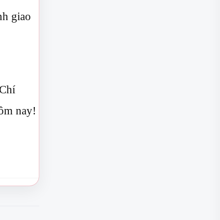
nh giao
 Chí
hôm nay!