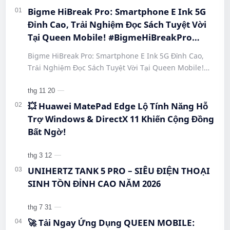
Bigme HiBreak Pro: Smartphone E Ink 5G
Đỉnh Cao, Trải Nghiệm Đọc Sách Tuyệt Vời
Tại Queen Mobile! #BigmeHiBreakPro
#SmartphoneEInk #QueenMobile
Bigme HiBreak Pro: Smartphone E Ink 5G Đỉnh Cao,
#HiBreakPro5G #DienThoaiDocSach
Trải Nghiệm Đọc Sách Tuyệt Vời Tại Queen Mobile!
#CongNgheMoi #MuaSamThongMinh
#BigmeHiBreakPro #SmartphoneEInk #QueenMobile
#EInkPhone #5GSmartphone
#Hi…
💥 Huawei MatePad Edge Lộ Tính Năng Hỗ
Trợ Windows & DirectX 11 Khiến Cộng Đồng
Bất Ngờ!
UNIHERTZ TANK 5 PRO – SIÊU ĐIỆN THOẠI
SINH TỒN ĐỈNH CAO NĂM 2026
🚀 Tải Ngay Ứng Dụng QUEEN MOBILE: