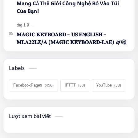
Mang Cả Thế Giới Công Nghệ Bỏ Vào Túi
Của Bạn!
𝐌𝐀𝐆𝐈𝐂 𝐊𝐄𝐘𝐁𝐎𝐀𝐑𝐃 – 𝐔𝐒 𝐄𝐍𝐆𝐋𝐈𝐒𝐇 –
𝐌𝐋𝐀𝟐𝟐𝐋𝐙/𝐀 (𝐌𝐀𝐆𝐈𝐂 𝐊𝐄𝐘𝐁𝐎𝐀𝐑𝐃-𝐋𝐀𝐄) 🌿🤔
Labels
FacebookPages
IFTTT
YouTube
Lượt xem bài viết