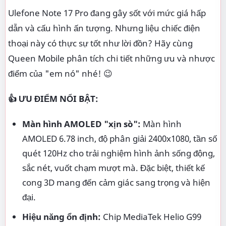
Ulefone Note 17 Pro đang gây sốt với mức giá hấp
dẫn và cấu hình ấn tượng. Nhưng liệu chiếc điện
thoại này có thực sự tốt như lời đồn? Hãy cùng
Queen Mobile phân tích chi tiết những ưu và nhược
điểm của "em nó" nhé! 😉
👍 ƯU ĐIỂM NỔI BẬT:
Màn hình AMOLED "xịn sò":
Màn hình
AMOLED 6.78 inch, độ phân giải 2400x1080, tần số
quét 120Hz cho trải nghiệm hình ảnh sống động,
sắc nét, vuốt chạm mượt mà. Đặc biệt, thiết kế
cong 3D mang đến cảm giác sang trọng và hiện
đại.
Hiệu năng ổn định:
Chip MediaTek Helio G99