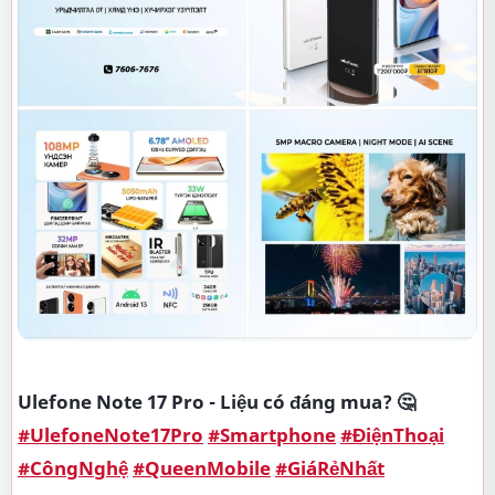
Ulefone Note 17 Pro - Liệu có đáng mua? 🤔
#UlefoneNote17Pro
#Smartphone
#ĐiệnThoại
#CôngNghệ
#QueenMobile
#GiáRẻNhất