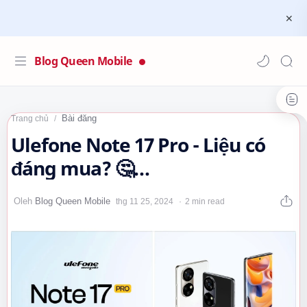
Blog Queen Mobile
Bài đăng
Trang chủ
Ulefone Note 17 Pro - Liệu có
đáng mua? 🤔
#UlefoneNote17Pro
2 min read
#Smartphone #ĐiệnThoại…