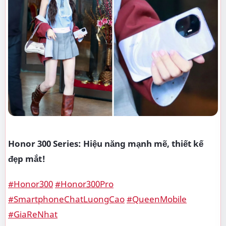
Honor 300 Series: Hiệu năng mạnh mẽ, thiết kế
đẹp mắt!
#Honor300
#Honor300Pro
#SmartphoneChatLuongCao
#QueenMobile
#GiaReNhat