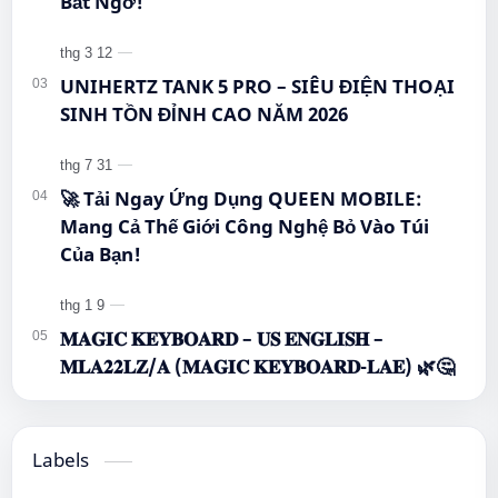
Bất Ngờ!
UNIHERTZ TANK 5 PRO – SIÊU ĐIỆN THOẠI
SINH TỒN ĐỈNH CAO NĂM 2026
🚀 Tải Ngay Ứng Dụng QUEEN MOBILE:
Mang Cả Thế Giới Công Nghệ Bỏ Vào Túi
Của Bạn!
𝐌𝐀𝐆𝐈𝐂 𝐊𝐄𝐘𝐁𝐎𝐀𝐑𝐃 – 𝐔𝐒 𝐄𝐍𝐆𝐋𝐈𝐒𝐇 –
𝐌𝐋𝐀𝟐𝟐𝐋𝐙/𝐀 (𝐌𝐀𝐆𝐈𝐂 𝐊𝐄𝐘𝐁𝐎𝐀𝐑𝐃-𝐋𝐀𝐄) 🌿🤔
Labels