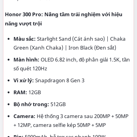
Honor 300 Pro: Nâng tầm trải nghiệm với hiệu
năng vượt trội
Màu sắc:
Starlight Sand (Cát ánh sao) | Chaka
Green (Xanh Chaka) | Iron Black (Đen sắt)
Màn hình:
OLED 6.82 inch, độ phân giải 1.5K, tần
số quét 120Hz
Vi xử lý:
Snapdragon 8 Gen 3
RAM:
12GB
Bộ nhớ trong:
512GB
Camera:
Hệ thống 3 camera sau 200MP + 50MP
+ 12MP, camera selfie kép 50MP + 5MP
Pin:
5000mAh, hỗ trợ sạc nhanh 100W