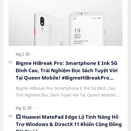
Bigme HiBreak Pro: Smartphone E Ink 5G
Đỉnh Cao, Trải Nghiệm Đọc Sách Tuyệt Vời
Tại Queen Mobile! #BigmeHiBreakPro
#SmartphoneEInk #QueenMobile
Bigme HiBreak Pro: Smartphone E Ink 5G Đỉnh Cao,
#HiBreakPro5G #DienThoaiDocSach
Trải Nghiệm Đọc Sách Tuyệt Vời Tại Queen Mobile!
#CongNgheMoi #MuaSamThongMinh
#BigmeHiBreakPro #SmartphoneEInk #QueenMobile
#EInkPhone #5GSmartphone
#Hi…
💥 Huawei MatePad Edge Lộ Tính Năng Hỗ
Trợ Windows & DirectX 11 Khiến Cộng Đồng