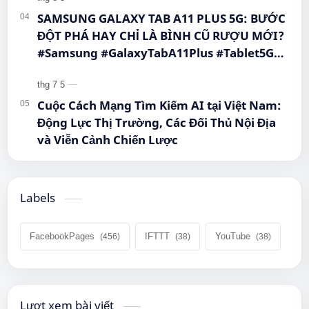
SAMSUNG GALAXY TAB A11 PLUS 5G: BƯỚC
ĐỘT PHÁ HAY CHỈ LÀ BÌNH CŨ RƯỢU MỚI?
#Samsung #GalaxyTabA11Plus #Tablet5G
#QueenMobile #MayTinhBang #CongNghe
Cuộc Cách Mạng Tìm Kiếm AI tại Việt Nam:
Động Lực Thị Trường, Các Đối Thủ Nội Địa
và Viễn Cảnh Chiến Lược
Labels
FacebookPages
IFTTT
YouTube
Lượt xem bài viết