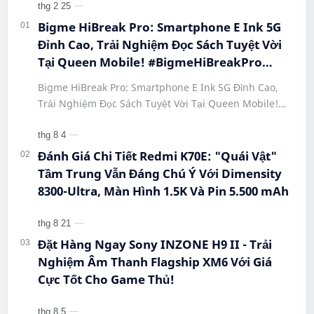
Bigme HiBreak Pro: Smartphone E Ink 5G
Đỉnh Cao, Trải Nghiệm Đọc Sách Tuyệt Vời
Tại Queen Mobile! #BigmeHiBreakPro
#SmartphoneEInk #QueenMobile
Bigme HiBreak Pro: Smartphone E Ink 5G Đỉnh Cao,
#HiBreakPro5G #DienThoaiDocSach
Trải Nghiệm Đọc Sách Tuyệt Vời Tại Queen Mobile!
#CongNgheMoi #MuaSamThongMinh
#BigmeHiBreakPro #SmartphoneEInk #QueenMobile
#EInkPhone #5GSmartphone
#Hi…
Đánh Giá Chi Tiết Redmi K70E: "Quái Vật"
Tầm Trung Vẫn Đáng Chú Ý Với Dimensity
8300-Ultra, Màn Hình 1.5K Và Pin 5.500 mAh
Đặt Hàng Ngay Sony INZONE H9 II - Trải
Nghiệm Âm Thanh Flagship XM6 Với Giá
Cực Tốt Cho Game Thủ!