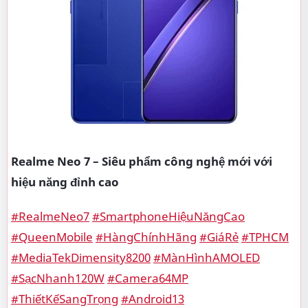
Realme Neo 7 – Siêu phẩm công nghệ mới với
hiệu năng đỉnh cao
#RealmeNeo7
#SmartphoneHiệuNăngCao
#QueenMobile
#HàngChínhHãng
#GiáRẻ
#TPHCM
#MediaTekDimensity8200
#MànHìnhAMOLED
#SạcNhanh120W
#Camera64MP
#ThiếtKếSangTrọng
#Android13