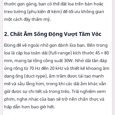
thước gọn gàng, bạn có thể đặt loa trên bàn hoặc
treo tường (phụ kiện đi kèm) để tối ưu không gian
một cách đầy thẩm mỹ.
2. Chất Âm Sống Động Vượt Tầm Vóc
Đừng để vẻ ngoài nhỏ gọn đánh lừa bạn. Bên trong
loa là cặp loa toàn dải (full-range) kích thước 45 × 80
mm, mang lại tổng công suất 30W. Nhờ dải tần đáp
ứng rộng từ 70 Hz đến 20 kHz và thiết kế khoang âm
dạng ống (duct-type), âm trầm được tái tạo mạnh
mẽ và sâu lắng hơn, trong khi các dải âm khác vẫn
giữ được sự chi tiết và trong trẻo. Trải nghiệm xem
phim, nghe nhạc của bạn sẽ trở nên chân thực và
hấp dẫn hơn bao giờ hết.