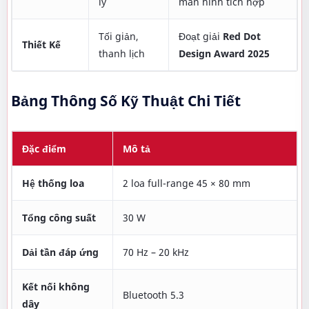
lý
màn hình tích hợp
Tối giản,
Đoạt giải
Red Dot
Thiết Kế
thanh lịch
Design Award 2025
Bảng Thông Số Kỹ Thuật Chi Tiết
Đặc điểm
Mô tả
Hệ thống loa
2 loa full-range 45 × 80 mm
Tổng công suất
30 W
Dải tần đáp ứng
70 Hz – 20 kHz
Kết nối không
Bluetooth 5.3
dây