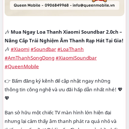
🎶
Mua Ngay Loa Thanh Xiaomi Soundbar 2.0ch –
Nâng Cấp Trải Nghiệm Âm Thanh Rạp Hát Tại Gia!
🎶
#Xiaomi
#Soundbar
#LoaThanh
#AmThanhSongDong
#XiaomiSoundbar
#QueenMobile
👉 Bấm đăng ký kênh để cập nhật ngay những
thông tin công nghệ và ưu đãi hấp dẫn nhất nhé! 💖
💖
Bạn sở hữu một chiếc TV màn hình lớn hiện đại
nhưng lại cảm thấy âm thanh phát ra quá nhỏ và