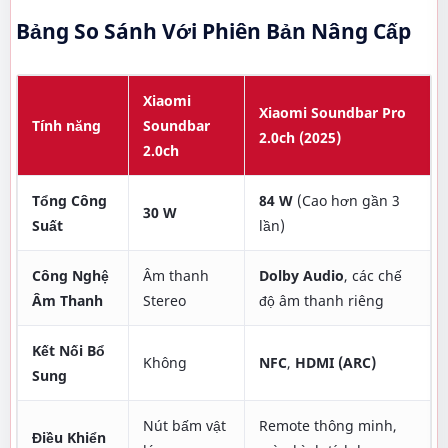
Bảng So Sánh Với Phiên Bản Nâng Cấp
Xiaomi
Xiaomi Soundbar Pro
Tính năng
Soundbar
2.0ch (2025)
2.0ch
Tổng Công
84 W
(Cao hơn gần 3
30 W
Suất
lần)
Công Nghệ
Âm thanh
Dolby Audio
, các chế
Âm Thanh
Stereo
độ âm thanh riêng
Kết Nối Bổ
Không
NFC
,
HDMI (ARC)
Sung
Nút bấm vật
Remote thông minh,
Điều Khiển