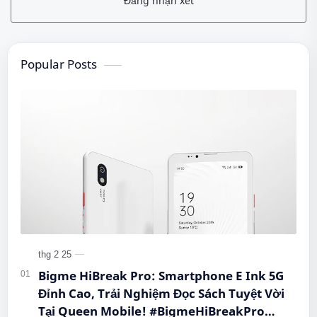
Đăng nhận xét
Popular Posts
Bigme HiBreak Pro: Smartphone E Ink 5G
Đỉnh Cao, Trải Nghiệm Đọc Sách Tuyệt Vời
Tại Queen Mobile! #BigmeHiBreakPro