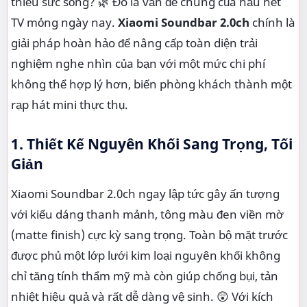
thiếu sức sống? 🌿 Đó là vấn đề chung của hầu hết
TV mỏng ngày nay.
Xiaomi Soundbar 2.0ch
chính là
giải pháp hoàn hảo để nâng cấp toàn diện trải
nghiệm nghe nhìn của bạn với một mức chi phí
không thể hợp lý hơn, biến phòng khách thành một
rạp hát mini thực thụ.
1. Thiết Kế Nguyên Khối Sang Trọng, Tối
Giản
Xiaomi Soundbar 2.0ch ngay lập tức gây ấn tượng
với kiểu dáng thanh mảnh, tông màu đen viền mờ
(matte finish) cực kỳ sang trọng. Toàn bộ mặt trước
được phủ một lớp lưới kim loại nguyên khối không
chỉ tăng tính thẩm mỹ mà còn giúp chống bụi, tản
nhiệt hiệu quả và rất dễ dàng vệ sinh. 😲 Với kích