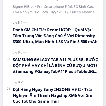
#SmartphoneEInk #QueenMobile
Bigme HiBreak Pro: Smartphone E Ink 5G Đỉnh Cao,
#HiBreakPro5G #DienThoaiDocSach
Trải Nghiệm Đọc Sách Tuyệt Vời Tại Queen Mobile!
#CongNgheMoi #MuaSamThongMinh
#BigmeHiBreakPro #SmartphoneEInk #QueenMobile
#EInkPhone #5GSmartphone
#Hi…
Đánh Giá Chi Tiết Redmi K70E: "Quái Vật"
Tầm Trung Vẫn Đáng Chú Ý Với Dimensity
8300-Ultra, Màn Hình 1.5K Và Pin 5.500 mAh
SAMSUNG GALAXY TAB A11 PLUS 5G: BƯỚC
ĐỘT PHÁ HAY CHỈ LÀ BÌNH CŨ RƯỢU MỚI?
#Samsung #GalaxyTabA11Plus #Tablet5G
#QueenMobile #MayTinhBang #CongNghe
Đặt Hàng Ngay Sony INZONE H9 II - Trải
Nghiệm Âm Thanh Flagship XM6 Với Giá
Cực Tốt Cho Game Thủ!