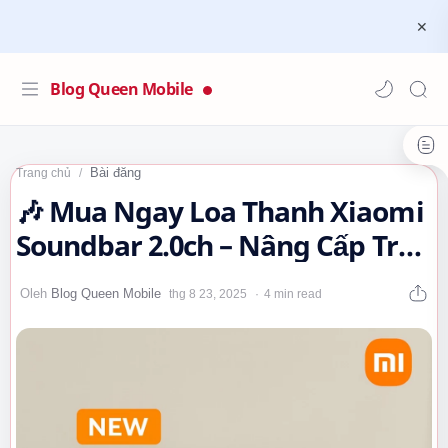
Blog Queen Mobile
Bài đăng
Trang chủ
🎶 Mua Ngay Loa Thanh Xiaomi
Soundbar 2.0ch – Nâng Cấp Trải
Nghiệm Âm Thanh Rạp Hát
4 min read
Tại…