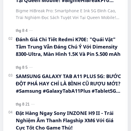
Tại Queen Mobile! #BigmeHiBreakPro
#SmartphoneEInk #QueenMobile
Bigme HiBreak Pro: Smartphone E Ink 5G Đỉnh Cao,
#HiBreakPro5G #DienThoaiDocSach
Trải Nghiệm Đọc Sách Tuyệt Vời Tại Queen Mobile!
#CongNgheMoi #MuaSamThongMinh
#BigmeHiBreakPro #SmartphoneEInk #QueenMobile
#EInkPhone #5GSmartphone
#Hi…
Đánh Giá Chi Tiết Redmi K70E: "Quái Vật"
Tầm Trung Vẫn Đáng Chú Ý Với Dimensity
8300-Ultra, Màn Hình 1.5K Và Pin 5.500 mAh
SAMSUNG GALAXY TAB A11 PLUS 5G: BƯỚC
ĐỘT PHÁ HAY CHỈ LÀ BÌNH CŨ RƯỢU MỚI?
#Samsung #GalaxyTabA11Plus #Tablet5G
#QueenMobile #MayTinhBang #CongNghe
Đặt Hàng Ngay Sony INZONE H9 II - Trải
Nghiệm Âm Thanh Flagship XM6 Với Giá
Cực Tốt Cho Game Thủ!