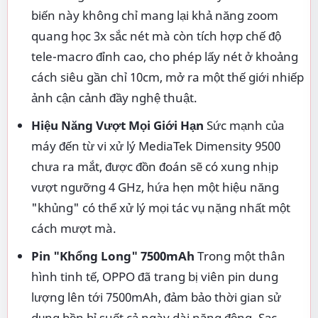
biến này không chỉ mang lại khả năng zoom
quang học 3x sắc nét mà còn tích hợp chế độ
tele-macro đỉnh cao, cho phép lấy nét ở khoảng
cách siêu gần chỉ 10cm, mở ra một thế giới nhiếp
ảnh cận cảnh đầy nghệ thuật.
Hiệu Năng Vượt Mọi Giới Hạn
Sức mạnh của
máy đến từ vi xử lý MediaTek Dimensity 9500
chưa ra mắt, được đồn đoán sẽ có xung nhịp
vượt ngưỡng 4 GHz, hứa hẹn một hiệu năng
"khủng" có thể xử lý mọi tác vụ nặng nhất một
cách mượt mà.
Pin "Khổng Long" 7500mAh
Trong một thân
hình tinh tế, OPPO đã trang bị viên pin dung
lượng lên tới 7500mAh, đảm bảo thời gian sử
dụng bền bỉ suốt cả ngày dài năng động. Sạc