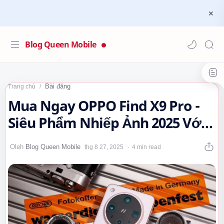
Blog Queen Mobile
Bài đăng
Trang chủ
Mua Ngay OPPO Find X9 Pro -
Siêu Phẩm Nhiếp Ảnh 2025 Với
Camera Tele-Macro 200MP Đột
4 min read
Phá!…