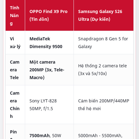
Tính
OPPO Find X9 Pro
Samsung Galaxy S26
Năn
(Tin đồn)
Ultra (Dự kiến)
g
Vi
MediaTek
Snapdragon 8 Gen 5 for
xử lý
Dimensity 9500
Galaxy
Cam
Một camera
Hệ thống 2 camera tele
era
200MP (3x, Tele-
(3x và 5x/10x)
Tele
Macro)
Cam
era
Sony LYT-828
Cảm biến 200MP/440MP
Chín
50MP, f/1.5
thế hệ mới
h
Pin
7500mAh
, 50W
5000mAh - 5500mAh,