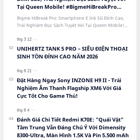
Tại Queen Mobile! #BigmeHiBreakPro
#SmartphoneEInk #QueenMobile
Bigme HiBreak Pro: Smartphone E Ink 5G Đỉnh Cao,
#HiBreakPro5G #DienThoaiDocSach
Trải Nghiệm Đọc Sách Tuyệt Vời Tại Queen Mobile!
#CongNgheMoi #MuaSamThongMinh
#BigmeHiBreakPro #SmartphoneEInk #QueenMobile
#EInkPhone #5GSmartphone
#Hi…
UNIHERTZ TANK 5 PRO – SIÊU ĐIỆN THOẠI
SINH TỒN ĐỈNH CAO NĂM 2026
Đặt Hàng Ngay Sony INZONE H9 II - Trải
Nghiệm Âm Thanh Flagship XM6 Với Giá
Cực Tốt Cho Game Thủ!
Đánh Giá Chi Tiết Redmi K70E: "Quái Vật"
Tầm Trung Vẫn Đáng Chú Ý Với Dimensity
8300-Ultra, Màn Hình 1.5K Và Pin 5.500 mAh