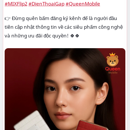
#MIXFlip2
#DienThoaiGap
#QueenMobile
👉 Đừng quên bấm đăng ký kênh để là người đầu
tiên cập nhật thông tin về các siêu phẩm công nghệ
và những ưu đãi độc quyền! 🍀🍀