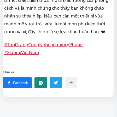
là một chiếc điện thoại, nó là biểu tượng của phong
cách và là minh chứng cho thấy bạn không chấp
nhận sự thỏa hiệp. Nếu bạn cần một thiết bị vừa
mạnh mẽ vượt trội, vừa là một món phụ kiện thời
trang xa xỉ, đây chính là sự lựa chọn hoàn hảo. ❤️
#ThoiTrangCongNghe
#LuxuryPhone
#XiaomiVietNam