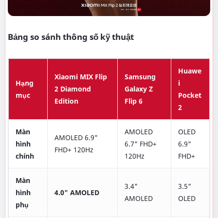
Bảng so sánh thông số kỹ thuật
Huawe
Xiaomi MIX Flip
Samsung
Hạng
i
2 Diamond
Galaxy Z
mục
Pocket
Edition
Flip 6
2
Màn
AMOLED
OLED
AMOLED 6.9"
hình
6.7" FHD+
6.9"
FHD+ 120Hz
chính
120Hz
FHD+
Màn
3.4"
3.5"
hình
4.0" AMOLED
AMOLED
OLED
phụ