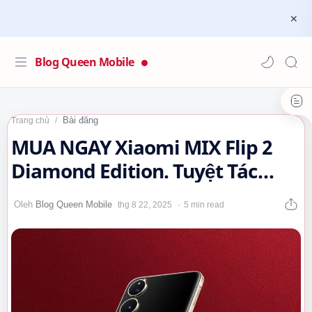
Blog Queen Mobile
Bài đăng
Trang chủ
MUA NGAY Xiaomi MIX Flip 2
Diamond Edition. Tuyệt Tác
Thời Trang Thách Thức Ngôi
5 min read
Vương…