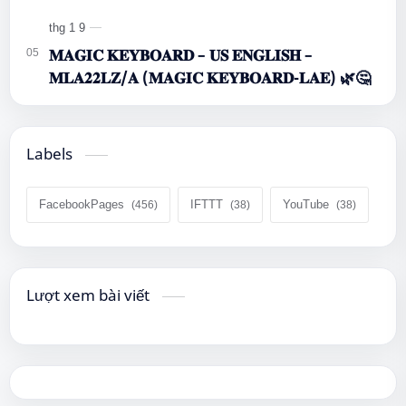
𝐌𝐀𝐆𝐈𝐂 𝐊𝐄𝐘𝐁𝐎𝐀𝐑𝐃 – 𝐔𝐒 𝐄𝐍𝐆𝐋𝐈𝐒𝐇 –
𝐌𝐋𝐀𝟐𝟐𝐋𝐙/𝐀 (𝐌𝐀𝐆𝐈𝐂 𝐊𝐄𝐘𝐁𝐎𝐀𝐑𝐃-𝐋𝐀𝐄) 🌿🤔
Labels
FacebookPages
IFTTT
YouTube
Lượt xem bài viết