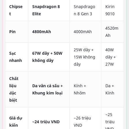
Chipse
Snapdragon 8
Snapdrago
Kirin
t
Elite
n 8 Gen 3
9010
4520m
Pin
4800mAh
4000mAh
Ah
25W dây +
40W
Sạc
67W dây + 50W
15W không
dây +
nhanh
không dây
dây
27W
Chất
liệu
Da vân cá sấu +
Kính +
Da +
đặc
Khung kim loại
Nhôm
Kính
biệt
~25
Giá dự
~26 triệu
~24 triệu VND
triệu
kiến
VND
VND