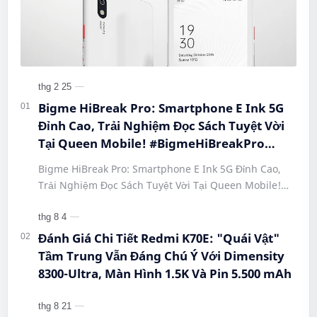
Bigme HiBreak Pro: Smartphone E Ink 5G
Đỉnh Cao, Trải Nghiệm Đọc Sách Tuyệt Vời
Tại Queen Mobile! #BigmeHiBreakPro
#SmartphoneEInk #QueenMobile
Bigme HiBreak Pro: Smartphone E Ink 5G Đỉnh Cao,
#HiBreakPro5G #DienThoaiDocSach
Trải Nghiệm Đọc Sách Tuyệt Vời Tại Queen Mobile!
#CongNgheMoi #MuaSamThongMinh
#BigmeHiBreakPro #SmartphoneEInk #QueenMobile
#EInkPhone #5GSmartphone
#Hi…
Đánh Giá Chi Tiết Redmi K70E: "Quái Vật"
Tầm Trung Vẫn Đáng Chú Ý Với Dimensity
8300-Ultra, Màn Hình 1.5K Và Pin 5.500 mAh