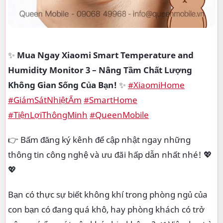
✨
Mua Ngay Xiaomi Smart Temperature and
Humidity Monitor 3 – Nâng Tầm Chất Lượng
Không Gian Sống Của Bạn!
✨
#XiaomiHome
#GiámSátNhiệtẨm
#SmartHome
#TiệnLợiThôngMinh
#QueenMobile
👉 Bấm đăng ký kênh để cập nhật ngay những
thông tin công nghệ và ưu đãi hấp dẫn nhất nhé! 💖
💖
Bạn có thực sự biết không khí trong phòng ngủ của
con bạn có đang quá khô, hay phòng khách có trở