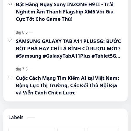
Đặt Hàng Ngay Sony INZONE H9 II - Trải
Nghiệm Âm Thanh Flagship XM6 Với Giá
Cực Tốt Cho Game Thủ!
SAMSUNG GALAXY TAB A11 PLUS 5G: BƯỚC
ĐỘT PHÁ HAY CHỈ LÀ BÌNH CŨ RƯỢU MỚI?
#Samsung #GalaxyTabA11Plus #Tablet5G
#QueenMobile #MayTinhBang #CongNghe
Cuộc Cách Mạng Tìm Kiếm AI tại Việt Nam:
Động Lực Thị Trường, Các Đối Thủ Nội Địa
và Viễn Cảnh Chiến Lược
Labels