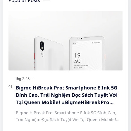
Popular Posts
Bigme HiBreak Pro: Smartphone E Ink 5G
Đỉnh Cao, Trải Nghiệm Đọc Sách Tuyệt Vời
Tại Queen Mobile! #BigmeHiBreakPro
#SmartphoneEInk #QueenMobile
Bigme HiBreak Pro: Smartphone E Ink 5G Đỉnh Cao,
#HiBreakPro5G #DienThoaiDocSach
Trải Nghiệm Đọc Sách Tuyệt Vời Tại Queen Mobile!
#CongNgheMoi #MuaSamThongMinh
#BigmeHiBreakPro #SmartphoneEInk #QueenMobile