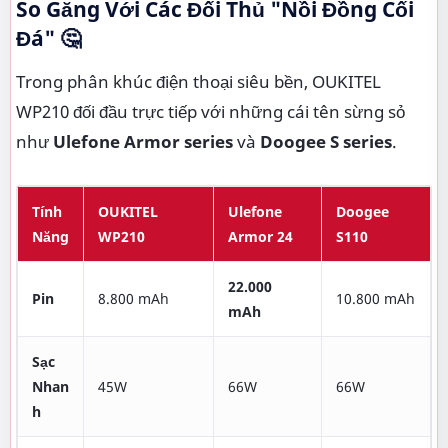
So Găng Với Các Đối Thủ "Nồi Đồng Cối
Đá" 🤔
Trong phân khúc điện thoại siêu bền, OUKITEL
WP210 đối đầu trực tiếp với những cái tên sừng sỏ
như
Ulefone Armor series
và
Doogee S series
.
Tính
OUKITEL
Ulefone
Doogee
Năng
WP210
Armor 24
S110
22.000
Pin
8.800 mAh
10.800 mAh
mAh
Sạc
Nhan
45W
66W
66W
h