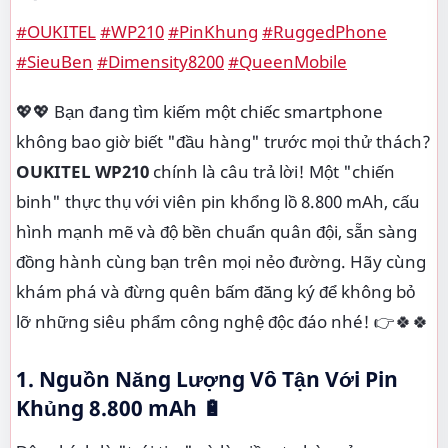
#OUKITEL
#WP210
#PinKhung
#RuggedPhone
#SieuBen
#Dimensity8200
#QueenMobile
💖💖 Bạn đang tìm kiếm một chiếc smartphone
không bao giờ biết "đầu hàng" trước mọi thử thách?
OUKITEL WP210
chính là câu trả lời! Một "chiến
binh" thực thụ với viên pin khổng lồ 8.800 mAh, cấu
hình mạnh mẽ và độ bền chuẩn quân đội, sẵn sàng
đồng hành cùng bạn trên mọi nẻo đường. Hãy cùng
khám phá và đừng quên bấm đăng ký để không bỏ
lỡ những siêu phẩm công nghệ độc đáo nhé! 👉🍀🍀
1. Nguồn Năng Lượng Vô Tận Với Pin
Khủng 8.800 mAh 🔋