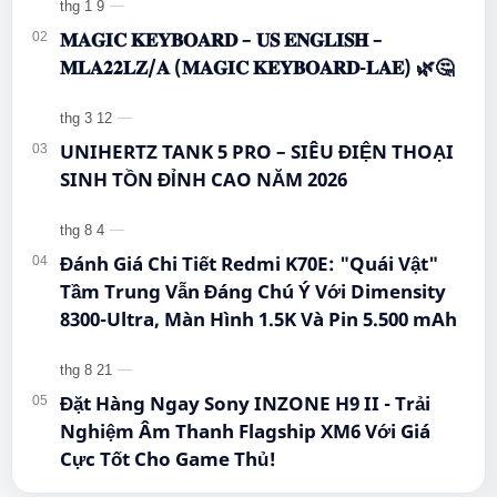
#EInkPhone #5GSmartphone
#Hi…
𝐌𝐀𝐆𝐈𝐂 𝐊𝐄𝐘𝐁𝐎𝐀𝐑𝐃 – 𝐔𝐒 𝐄𝐍𝐆𝐋𝐈𝐒𝐇 –
𝐌𝐋𝐀𝟐𝟐𝐋𝐙/𝐀 (𝐌𝐀𝐆𝐈𝐂 𝐊𝐄𝐘𝐁𝐎𝐀𝐑𝐃-𝐋𝐀𝐄) 🌿🤔
UNIHERTZ TANK 5 PRO – SIÊU ĐIỆN THOẠI
SINH TỒN ĐỈNH CAO NĂM 2026
Đánh Giá Chi Tiết Redmi K70E: "Quái Vật"
Tầm Trung Vẫn Đáng Chú Ý Với Dimensity
8300-Ultra, Màn Hình 1.5K Và Pin 5.500 mAh
Đặt Hàng Ngay Sony INZONE H9 II - Trải
Nghiệm Âm Thanh Flagship XM6 Với Giá
Cực Tốt Cho Game Thủ!