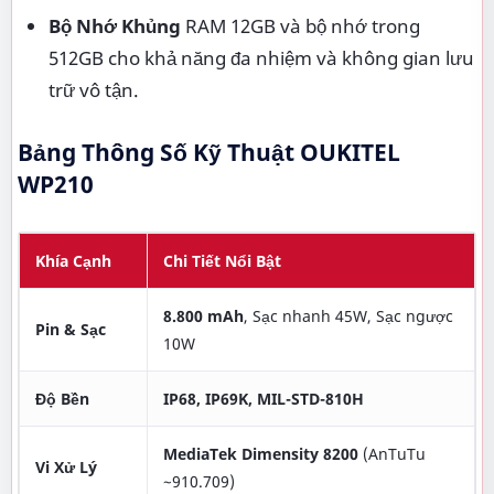
Bộ Nhớ Khủng
RAM 12GB và bộ nhớ trong
512GB cho khả năng đa nhiệm và không gian lưu
trữ vô tận.
Bảng Thông Số Kỹ Thuật OUKITEL
WP210
Khía Cạnh
Chi Tiết Nổi Bật
8.800 mAh
, Sạc nhanh 45W, Sạc ngược
Pin & Sạc
10W
Độ Bền
IP68, IP69K, MIL-STD-810H
MediaTek Dimensity 8200
(AnTuTu
Vi Xử Lý
~910.709)