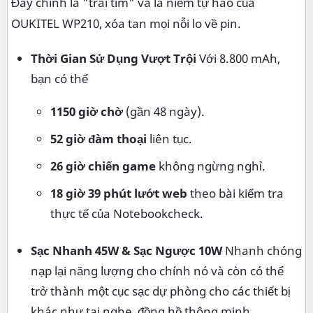
Đây chính là "trái tim" và là niềm tự hào của
OUKITEL WP210, xóa tan mọi nỗi lo về pin.
Thời Gian Sử Dụng Vượt Trội
Với 8.800 mAh,
bạn có thể
1150 giờ chờ
(gần 48 ngày).
52 giờ đàm thoại
liên tục.
26 giờ chiến game
không ngừng nghỉ.
18 giờ 39 phút lướt web
theo bài kiểm tra
thực tế của Notebookcheck.
Sạc Nhanh 45W & Sạc Ngược 10W
Nhanh chóng
nạp lại năng lượng cho chính nó và còn có thể
trở thành một cục sạc dự phòng cho các thiết bị
khác như tai nghe, đồng hồ thông minh.