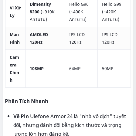
Dimensity
Helio G96
Helio G99
Vi Xử
8200
(~910K
(~400K
(~420K
Lý
AnTuTu)
AnTuTu)
AnTuTu)
Màn
AMOLED
IPS LCD
IPS LCD
Hình
120Hz
120Hz
120Hz
Cam
era
108MP
64MP
50MP
Chín
h
Phân Tích Nhanh
Về Pin
Ulefone Armor 24 là "nhà vô địch" tuyệt
đối, nhưng đánh đổi bằng kích thước và trọng
lượng lớn hơn đáng kể.