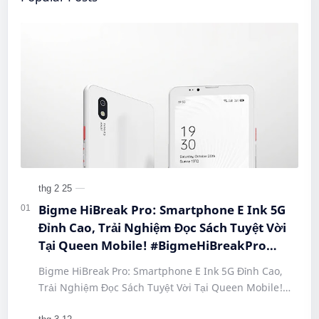
Bigme HiBreak Pro: Smartphone E Ink 5G
Đỉnh Cao, Trải Nghiệm Đọc Sách Tuyệt Vời
Tại Queen Mobile! #BigmeHiBreakPro
#SmartphoneEInk #QueenMobile
Bigme HiBreak Pro: Smartphone E Ink 5G Đỉnh Cao,
#HiBreakPro5G #DienThoaiDocSach
Trải Nghiệm Đọc Sách Tuyệt Vời Tại Queen Mobile!
#CongNgheMoi #MuaSamThongMinh
#BigmeHiBreakPro #SmartphoneEInk #QueenMobile
#EInkPhone #5GSmartphone