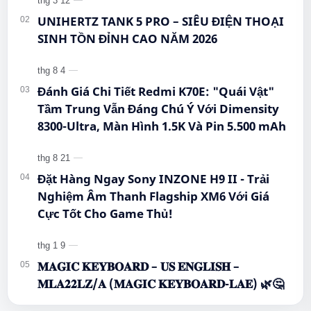
#Hi…
UNIHERTZ TANK 5 PRO – SIÊU ĐIỆN THOẠI
SINH TỒN ĐỈNH CAO NĂM 2026
Đánh Giá Chi Tiết Redmi K70E: "Quái Vật"
Tầm Trung Vẫn Đáng Chú Ý Với Dimensity
8300-Ultra, Màn Hình 1.5K Và Pin 5.500 mAh
Đặt Hàng Ngay Sony INZONE H9 II - Trải
Nghiệm Âm Thanh Flagship XM6 Với Giá
Cực Tốt Cho Game Thủ!
𝐌𝐀𝐆𝐈𝐂 𝐊𝐄𝐘𝐁𝐎𝐀𝐑𝐃 – 𝐔𝐒 𝐄𝐍𝐆𝐋𝐈𝐒𝐇 –
𝐌𝐋𝐀𝟐𝟐𝐋𝐙/𝐀 (𝐌𝐀𝐆𝐈𝐂 𝐊𝐄𝐘𝐁𝐎𝐀𝐑𝐃-𝐋𝐀𝐄) 🌿🤔