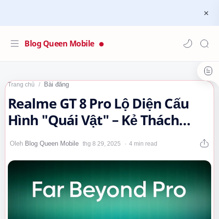
Blog Queen Mobile
Bài đăng
Trang chủ
Realme GT 8 Pro Lộ Diện Cấu
Hình "Quái Vật" – Kẻ Thách
Thức Mọi Giới Hạn, Đón Chờ
4 min read
Siêu…