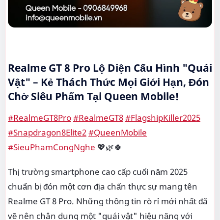
Realme GT 8 Pro Lộ Diện Cấu Hình "Quái
Vật" – Kẻ Thách Thức Mọi Giới Hạn, Đón
Chờ Siêu Phẩm Tại Queen Mobile!
#RealmeGT8Pro
#RealmeGT8
#FlagshipKiller2025
#Snapdragon8Elite2
#QueenMobile
#SieuPhamCongNghe
💖🌿🍀
Thị trường smartphone cao cấp cuối năm 2025
chuẩn bị đón một cơn địa chấn thực sự mang tên
Realme GT 8 Pro. Những thông tin rò rỉ mới nhất đã
vẽ nên chân dung một "quái vật" hiệu năng với