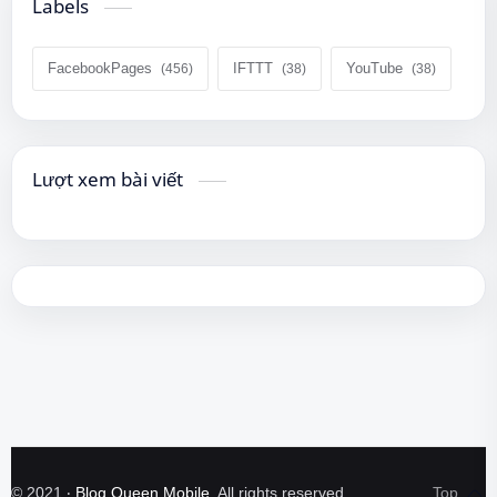
Labels
FacebookPages
IFTTT
YouTube
Lượt xem bài viết
©
2021
‧
Blog Queen Mobile
. All rights reserved.