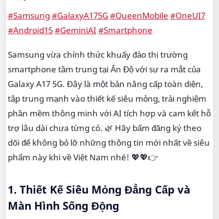
#Samsung
#GalaxyA175G
#QueenMobile
#OneUI7
#Android15
#GeminiAI
#Smartphone
Samsung vừa chính thức khuấy đảo thị trường
smartphone tầm trung tại Ấn Độ với sự ra mắt của
Galaxy A17 5G. Đây là một bản nâng cấp toàn diện,
tập trung mạnh vào thiết kế siêu mỏng, trải nghiệm
phần mềm thông minh với AI tích hợp và cam kết hỗ
trợ lâu dài chưa từng có. 🌿 Hãy bấm đăng ký theo
dõi để không bỏ lỡ những thông tin mới nhất về siêu
phẩm này khi về Việt Nam nhé! 💖💖👉
1. Thiết Kế Siêu Mỏng Đẳng Cấp và
Màn Hình Sống Động