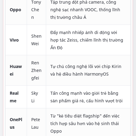
Tony
Tập trung đột phá camera, công
Oppo
Che
nghệ sạc nhanh VOOC, thống lĩnh
n
thị trường châu Á
Đẩy mạnh nhiếp ảnh di động với
Shen
Vivo
hợp tác Zeiss, chiếm lĩnh thị trường
Wei
Ấn Độ
Ren
Huaw
Tự chủ công nghệ lõi với chip Kirin
Zhen
ei
và hệ điều hành HarmonyOS
gfei
Real
Sky
Tấn công mạnh vào giới trẻ bằng
me
Li
sản phẩm giá rẻ, cấu hình vượt trội
Từ "kẻ tiêu diệt flagship" đến việc
OnePl
Pete
tích hợp sâu hơn vào hệ sinh thái
us
Lau
Oppo