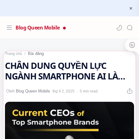
Blog Queen Mobile
Bài đăng
Trang chủ
CHÂN DUNG QUYỀN LỰC
NGÀNH SMARTPHONE AI LÀ
NGƯỜI ĐỊNH HÌNH TƯƠNG LAI
5 min read
CÔNG NGHỆ?…