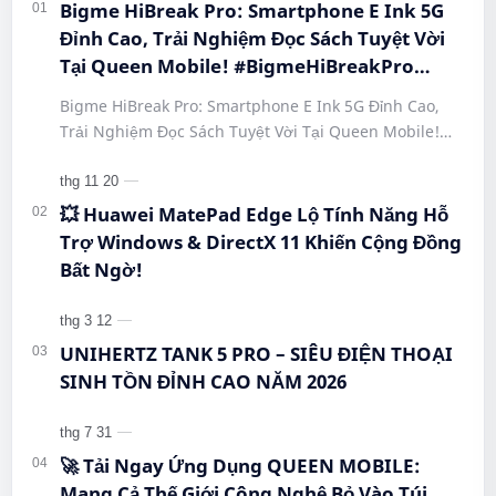
Bigme HiBreak Pro: Smartphone E Ink 5G
Đỉnh Cao, Trải Nghiệm Đọc Sách Tuyệt Vời
Tại Queen Mobile! #BigmeHiBreakPro
#SmartphoneEInk #QueenMobile
Bigme HiBreak Pro: Smartphone E Ink 5G Đỉnh Cao,
#HiBreakPro5G #DienThoaiDocSach
Trải Nghiệm Đọc Sách Tuyệt Vời Tại Queen Mobile!
#CongNgheMoi #MuaSamThongMinh
#BigmeHiBreakPro #SmartphoneEInk #QueenMobile
#EInkPhone #5GSmartphone
#Hi…
💥 Huawei MatePad Edge Lộ Tính Năng Hỗ
Trợ Windows & DirectX 11 Khiến Cộng Đồng
Bất Ngờ!
UNIHERTZ TANK 5 PRO – SIÊU ĐIỆN THOẠI
SINH TỒN ĐỈNH CAO NĂM 2026
🚀 Tải Ngay Ứng Dụng QUEEN MOBILE:
Mang Cả Thế Giới Công Nghệ Bỏ Vào Túi