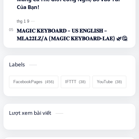
Của Bạn!
𝐌𝐀𝐆𝐈𝐂 𝐊𝐄𝐘𝐁𝐎𝐀𝐑𝐃 – 𝐔𝐒 𝐄𝐍𝐆𝐋𝐈𝐒𝐇 –
𝐌𝐋𝐀𝟐𝟐𝐋𝐙/𝐀 (𝐌𝐀𝐆𝐈𝐂 𝐊𝐄𝐘𝐁𝐎𝐀𝐑𝐃-𝐋𝐀𝐄) 🌿🤔
Labels
FacebookPages
IFTTT
YouTube
Lượt xem bài viết