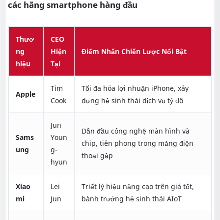
các hãng smartphone hàng đầu
Thươ
CEO
ng
Hiện
Điểm Nhấn Chiến Lược Nổi Bật
hiệu
Tại
Tim
Tối đa hóa lợi nhuận iPhone, xây
Apple
Cook
dựng hệ sinh thái dịch vụ tỷ đô
Jun
Dẫn đầu công nghệ màn hình và
Sams
Youn
chip, tiên phong trong mảng điện
ung
g-
thoại gập
hyun
Xiao
Lei
Triết lý hiệu năng cao trên giá tốt,
mi
Jun
bành trướng hệ sinh thái AIoT