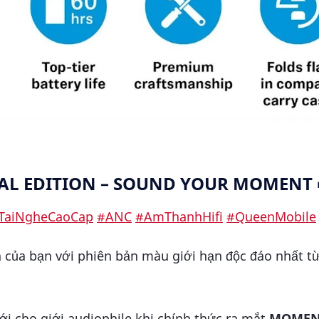
EAL EDITION – SOUND YOUR MOMENT 
TaiNgheCaoCap
#ANC
#AmThanhHifi
#QueenMobile
 của bạn với phiên bản màu giới hạn độc đáo nhất t
ới cho giới audiophile khi chính thức ra mắt
MOMEN