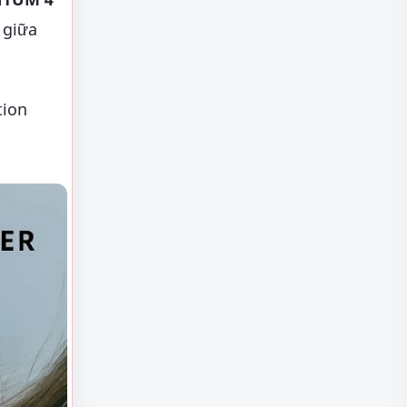
 giữa
tion