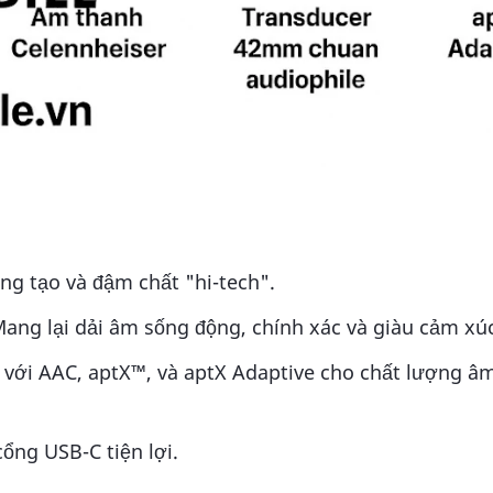
i
ng tạo và đậm chất "hi-tech".
ang lại dải âm sống động, chính xác và giàu cảm xú
với AAC, aptX™, và aptX Adaptive cho chất lượng â
ổng USB-C tiện lợi.