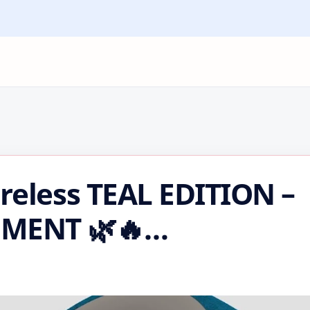
less TEAL EDITION –
MENT 🌿🔥
ntum4 #TealEdition
 #ANC #AmThanhHifi…