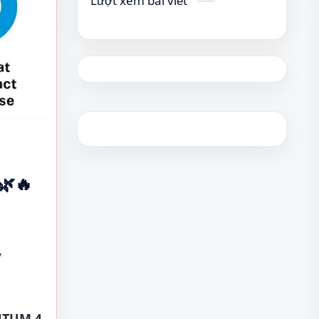
Lượt xem bài viết
🌿🔥
ừ
TUM 4