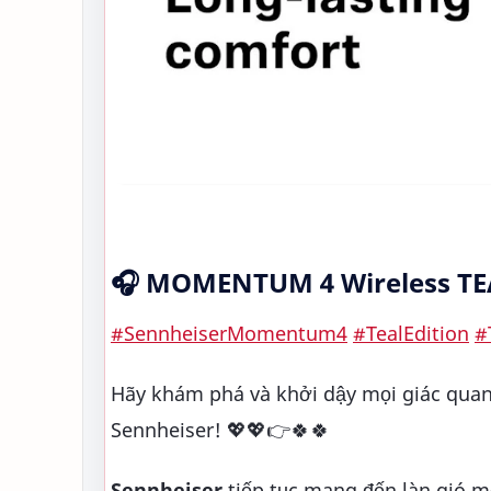
🎧 MOMENTUM 4 Wireless T
#SennheiserMomentum4
#TealEdition
#
Hãy khám phá và khởi dậy mọi giác quan
Sennheiser! 💖💖👉🍀🍀
Sennheiser
tiếp tục mang đến làn gió m