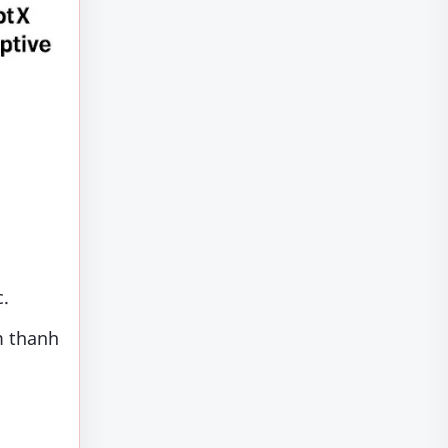
c.
m thanh