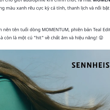
ng màu xanh rêu cực kỳ cá tính, thanh lịch và nổi bật
m nên tên tuổi dòng MOMENTUM, phiên bản Teal Edi
à còn là một cú "hit" về chất âm và hiệu năng! 😲