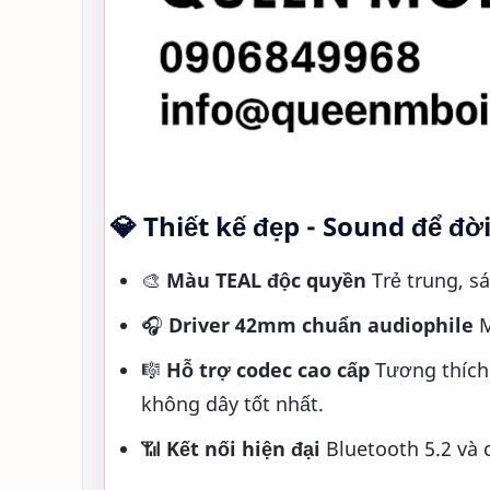
💎 Thiết kế đẹp - Sound để đờ
🎨
Màu TEAL độc quyền
Trẻ trung, sá
🎧
Driver 42mm chuẩn audiophile
M
🎼
Hỗ trợ codec cao cấp
Tương thích 
không dây tốt nhất.
📶
Kết nối hiện đại
Bluetooth 5.2 và c