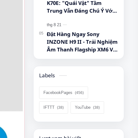
K70E: "Quái Vật" Tầm
Trung Vẫn Đáng Chú Ý Với
Dimensity 8300-Ultra, Màn
Hình 1.5K Và Pin 5.500 mAh
Đặt Hàng Ngay Sony
INZONE H9 II - Trải Nghiệm
Âm Thanh Flagship XM6 Với
Giá Cực Tốt Cho Game Thủ!
Labels
FacebookPages
IFTTT
YouTube