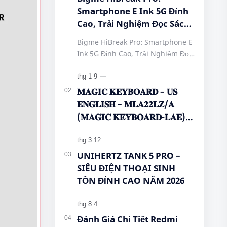
Smartphone E Ink 5G Đỉnh
Cao, Trải Nghiệm Đọc Sách
Tuyệt Vời Tại Queen
Bigme HiBreak Pro: Smartphone E
Mobile! #BigmeHiBreakPro
Ink 5G Đỉnh Cao, Trải Nghiệm Đọc
#SmartphoneEInk
Sách Tuyệt Vời Tại Queen Mobile!
#QueenMobile
#BigmeHiBreakPro
#HiBreakPro5G
#SmartphoneEInk #QueenMobile
𝐌𝐀𝐆𝐈𝐂 𝐊𝐄𝐘𝐁𝐎𝐀𝐑𝐃 – 𝐔𝐒
#DienThoaiDocSach
#Hi…
𝐄𝐍𝐆𝐋𝐈𝐒𝐇 – 𝐌𝐋𝐀𝟐𝟐𝐋𝐙/𝐀
#CongNgheMoi
(𝐌𝐀𝐆𝐈𝐂 𝐊𝐄𝐘𝐁𝐎𝐀𝐑𝐃-𝐋𝐀𝐄)
#MuaSamThongMinh
🌿🤔
#EInkPhone
#5GSmartphone
UNIHERTZ TANK 5 PRO –
SIÊU ĐIỆN THOẠI SINH
TỒN ĐỈNH CAO NĂM 2026
Đánh Giá Chi Tiết Redmi