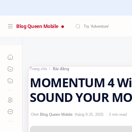
Blog Queen Mobile
Bài đăng
Trang chủ
MOMENTUM 4 Wire
SOUND YOUR MO
#SennheiserMome
3 min read
#TaiNgheCaoCap