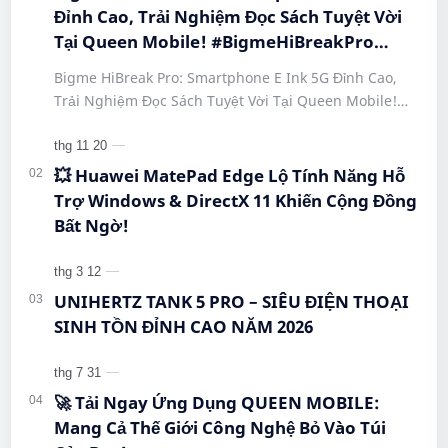
Đỉnh Cao, Trải Nghiệm Đọc Sách Tuyệt Vời
Tại Queen Mobile! #BigmeHiBreakPro
#SmartphoneEInk #QueenMobile
Bigme HiBreak Pro: Smartphone E Ink 5G Đỉnh Cao,
#HiBreakPro5G #DienThoaiDocSach
Trải Nghiệm Đọc Sách Tuyệt Vời Tại Queen Mobile!
#CongNgheMoi #MuaSamThongMinh
#BigmeHiBreakPro #SmartphoneEInk #QueenMobile
#EInkPhone #5GSmartphone
#Hi…
💥 Huawei MatePad Edge Lộ Tính Năng Hỗ
Trợ Windows & DirectX 11 Khiến Cộng Đồng
Bất Ngờ!
UNIHERTZ TANK 5 PRO – SIÊU ĐIỆN THOẠI
SINH TỒN ĐỈNH CAO NĂM 2026
🚀 Tải Ngay Ứng Dụng QUEEN MOBILE:
Mang Cả Thế Giới Công Nghệ Bỏ Vào Túi