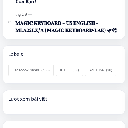
Của Bạn!
𝐌𝐀𝐆𝐈𝐂 𝐊𝐄𝐘𝐁𝐎𝐀𝐑𝐃 – 𝐔𝐒 𝐄𝐍𝐆𝐋𝐈𝐒𝐇 –
𝐌𝐋𝐀𝟐𝟐𝐋𝐙/𝐀 (𝐌𝐀𝐆𝐈𝐂 𝐊𝐄𝐘𝐁𝐎𝐀𝐑𝐃-𝐋𝐀𝐄) 🌿🤔
Labels
FacebookPages
IFTTT
YouTube
Lượt xem bài viết