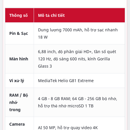
Thông số
Mô tả chi tiết
Dung lượng 7000 mAh, hỗ trợ sạc nhanh
Pin & Sạc
18 W
6,88 inch, độ phân giải HD+, tần số quét
Màn hình
120 Hz, độ sáng 600 nits, kính Gorilla
Glass 3
Vi xử lý
MediaTek Helio G81 Extreme
RAM / Bộ
4 GB - 8 GB RAM; 64 GB - 256 GB bộ nhớ,
nhớ
hỗ trợ thẻ nhớ microSD 1 TB
trong
Camera
AI 50 MP, hỗ trợ quay video 4K