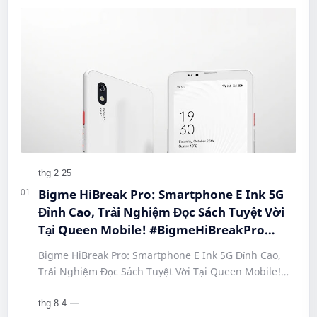
Bigme HiBreak Pro: Smartphone E Ink 5G
Đỉnh Cao, Trải Nghiệm Đọc Sách Tuyệt Vời
Tại Queen Mobile! #BigmeHiBreakPro
#SmartphoneEInk #QueenMobile
Bigme HiBreak Pro: Smartphone E Ink 5G Đỉnh Cao,
#HiBreakPro5G #DienThoaiDocSach
Trải Nghiệm Đọc Sách Tuyệt Vời Tại Queen Mobile!
#CongNgheMoi #MuaSamThongMinh
#BigmeHiBreakPro #SmartphoneEInk #QueenMobile
#EInkPhone #5GSmartphone
#Hi…