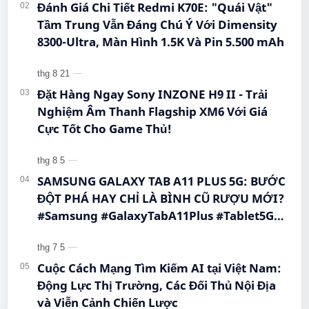
Đánh Giá Chi Tiết Redmi K70E: "Quái Vật"
Tầm Trung Vẫn Đáng Chú Ý Với Dimensity
8300-Ultra, Màn Hình 1.5K Và Pin 5.500 mAh
Đặt Hàng Ngay Sony INZONE H9 II - Trải
Nghiệm Âm Thanh Flagship XM6 Với Giá
Cực Tốt Cho Game Thủ!
SAMSUNG GALAXY TAB A11 PLUS 5G: BƯỚC
ĐỘT PHÁ HAY CHỈ LÀ BÌNH CŨ RƯỢU MỚI?
#Samsung #GalaxyTabA11Plus #Tablet5G
#QueenMobile #MayTinhBang #CongNghe
Cuộc Cách Mạng Tìm Kiếm AI tại Việt Nam:
Động Lực Thị Trường, Các Đối Thủ Nội Địa
và Viễn Cảnh Chiến Lược