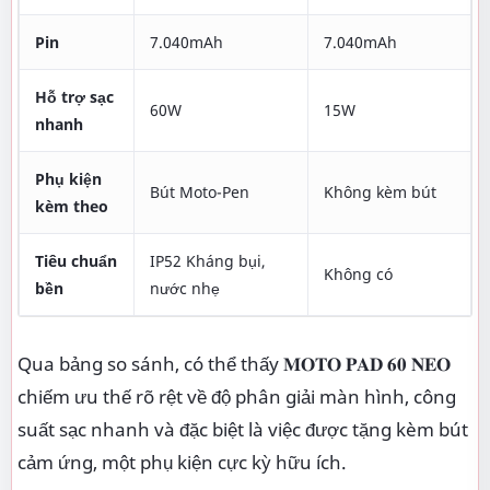
Pin
7.040mAh
7.040mAh
Hỗ trợ sạc
60W
15W
nhanh
Phụ kiện
Bút Moto-Pen
Không kèm bút
kèm theo
Tiêu chuẩn
IP52 Kháng bụi,
Không có
bền
nước nhẹ
Qua bảng so sánh, có thể thấy 𝐌𝐎𝐓𝐎 𝐏𝐀𝐃 𝟔𝟎 𝐍𝐄𝐎
chiếm ưu thế rõ rệt về độ phân giải màn hình, công
suất sạc nhanh và đặc biệt là việc được tặng kèm bút
cảm ứng, một phụ kiện cực kỳ hữu ích.