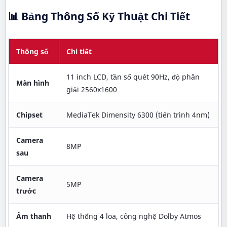
📊 Bảng Thông Số Kỹ Thuật Chi Tiết
Thông số
Chi tiết
11 inch LCD, tần số quét 90Hz, độ phân
Màn hình
giải 2560x1600
Chipset
MediaTek Dimensity 6300 (tiến trình 4nm)
Camera
8MP
sau
Camera
5MP
trước
Âm thanh
Hệ thống 4 loa, công nghệ Dolby Atmos