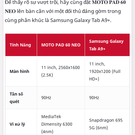
Để thấy rõ sự vượt trội, hãy cùng đặt 𝐌𝐎𝐓𝐎 𝐏𝐀𝐃 𝟔𝟎
𝐍𝐄𝐎 lên bàn cân với một đối thủ đáng gờm trong
cùng phân khúc là Samsung Galaxy Tab A9+.
Samsung Galaxy
Tính Năng
MOTO PAD 60 NEO
Tab A9+
11 inch,
11 inch, 2560x1600
Màn hình
1920x1200 (Full
(2.5K)
HD+)
Tần số
90Hz
90Hz
quét
MediaTek
Snapdragon 695
Vi xử lý
Dimensity 6300
5G (6nm)
(4nm)