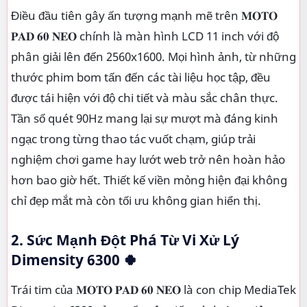
Điều đầu tiên gây ấn tượng mạnh mẽ trên 𝐌𝐎𝐓𝐎
𝐏𝐀𝐃 𝟔𝟎 𝐍𝐄𝐎 chính là màn hình LCD 11 inch với độ
phân giải lên đến 2560x1600. Mọi hình ảnh, từ những
thước phim bom tấn đến các tài liệu học tập, đều
được tái hiện với độ chi tiết và màu sắc chân thực.
Tần số quét 90Hz mang lại sự mượt mà đáng kinh
ngạc trong từng thao tác vuốt chạm, giúp trải
nghiệm chơi game hay lướt web trở nên hoàn hảo
hơn bao giờ hết. Thiết kế viền mỏng hiện đại không
chỉ đẹp mắt mà còn tối ưu không gian hiển thị.
2. Sức Mạnh Đột Phá Từ Vi Xử Lý
Dimensity 6300 🍀
Trái tim của 𝐌𝐎𝐓𝐎 𝐏𝐀𝐃 𝟔𝟎 𝐍𝐄𝐎 là con chip MediaTek