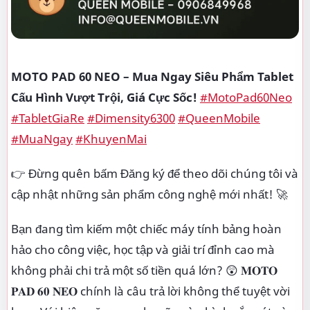
MOTO PAD 60 NEO – Mua Ngay Siêu Phẩm Tablet
Cấu Hình Vượt Trội, Giá Cực Sốc!
#MotoPad60Neo
#TabletGiaRe
#Dimensity6300
#QueenMobile
#MuaNgay
#KhuyenMai
👉 Đừng quên bấm Đăng ký để theo dõi chúng tôi và
cập nhật những sản phẩm công nghệ mới nhất! 🚀
Bạn đang tìm kiếm một chiếc máy tính bảng hoàn
hảo cho công việc, học tập và giải trí đỉnh cao mà
không phải chi trả một số tiền quá lớn? 😲 𝐌𝐎𝐓𝐎
𝐏𝐀𝐃 𝟔𝟎 𝐍𝐄𝐎 chính là câu trả lời không thể tuyệt vời