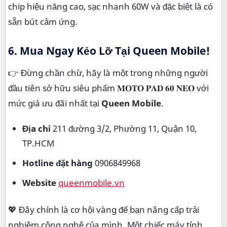
chip hiệu năng cao, sạc nhanh 60W và đặc biệt là có
sẵn bút cảm ứng.
6. Mua Ngay Kẻo Lỡ Tại Queen Mobile!
👉 Đừng chần chừ, hãy là một trong những người
đầu tiên sở hữu siêu phẩm 𝐌𝐎𝐓𝐎 𝐏𝐀𝐃 𝟔𝟎 𝐍𝐄𝐎 với
mức giá ưu đãi nhất tại
Queen Mobile
.
Địa chỉ
211 đường 3/2, Phường 11, Quận 10,
TP.HCM
Hotline đặt hàng
0906849968
Website
queenmobile.vn
💖 Đây chính là cơ hội vàng để bạn nâng cấp trải
nghiệm công nghệ của mình. Một chiếc máy tính