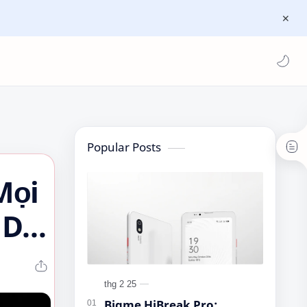
Popular Posts
Mọi
 Di
Bigme HiBreak Pro: