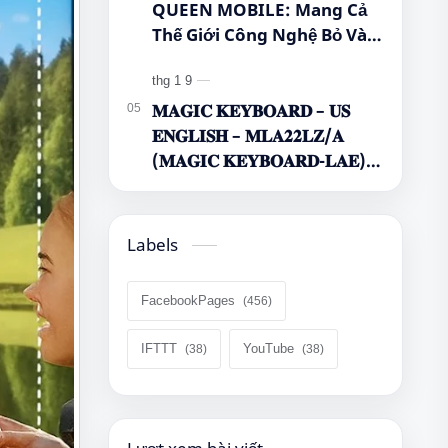
QUEEN MOBILE: Mang Cả
Thế Giới Công Nghệ Bỏ Vào
Túi Của Bạn!
𝐌𝐀𝐆𝐈𝐂 𝐊𝐄𝐘𝐁𝐎𝐀𝐑𝐃 – 𝐔𝐒
𝐄𝐍𝐆𝐋𝐈𝐒𝐇 – 𝐌𝐋𝐀𝟐𝟐𝐋𝐙/𝐀
(𝐌𝐀𝐆𝐈𝐂 𝐊𝐄𝐘𝐁𝐎𝐀𝐑𝐃-𝐋𝐀𝐄)
🌿🤔
Labels
FacebookPages
IFTTT
YouTube