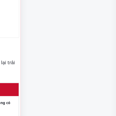
ại trải
ông có