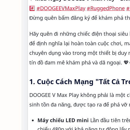
#️⃣
#DOOGEEVMaxPlay
#RuggedPhone
#
Đừng quên bấm đăng ký để khám phá thê
Hãy quên đi những chiếc điện thoại siêu 
để định nghĩa lại hoàn toàn cuộc chơi, m
chuyên dụng vào trong một thiết bị duy 
tín đồ đam mê khám phá và dã ngoại. 💖
1. Cuộc Cách Mạng "Tất Cả T
DOOGEE V Max Play không phải là một chi
sinh tồn đa năng, được tạo ra để phá vỡ 
Máy chiếu LED mini
Lần đầu tiên tr
chiếu 480p với khả năng tự động lấy 