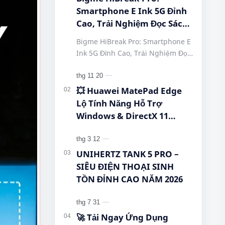
Smartphone E Ink 5G Đỉnh
Cao, Trải Nghiệm Đọc Sách
Tuyệt Vời Tại Queen
Bigme HiBreak Pro: Smartphone E
Mobile! #BigmeHiBreakPro
Ink 5G Đỉnh Cao, Trải Nghiệm Đọc
#SmartphoneEInk
Sách Tuyệt Vời Tại Queen Mobile!
#QueenMobile
#BigmeHiBreakPro
#HiBreakPro5G
#SmartphoneEInk #QueenMobile
💥 Huawei MatePad Edge
#DienThoaiDocSach
#Hi…
Lộ Tính Năng Hỗ Trợ
#CongNgheMoi
Windows & DirectX 11
#MuaSamThongMinh
Khiến Cộng Đồng Bất Ngờ!
#EInkPhone
#5GSmartphone
UNIHERTZ TANK 5 PRO –
SIÊU ĐIỆN THOẠI SINH
TỒN ĐỈNH CAO NĂM 2026
🚀 Tải Ngay Ứng Dụng