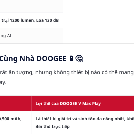
H
 trại 1200 lumen
,
Loa 130 dB
ăng AI
" Cùng Nhà DOOGEE 📱🤔
t ấn tượng, nhưng không thiết bị nào có thể mang l
ay.
Lợi thế của DOOGEE V Max Play
0.500 mAh,
Là thiết bị giải trí và sinh tồn đa năng nhất, kh
đối thủ trực tiếp