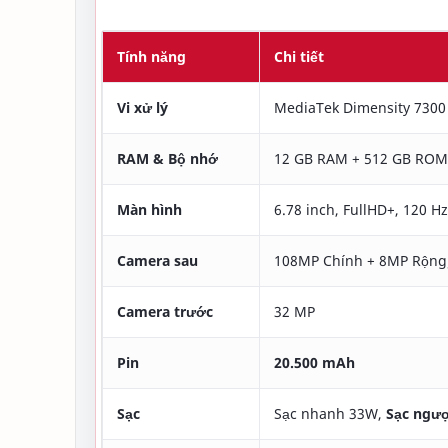
Tính năng
Chi tiết
Vi xử lý
MediaTek Dimensity 7300
RAM & Bộ nhớ
12 GB RAM + 512 GB ROM
Màn hình
6.78 inch, FullHD+, 120 Hz
Camera sau
108MP Chính + 8MP Rộng
Camera trước
32 MP
Pin
20.500 mAh
Sạc
Sạc nhanh 33W,
Sạc ngư