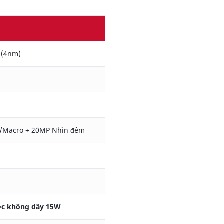
 (4nm)
/Macro + 20MP Nhìn đêm
ợc không dây 15W