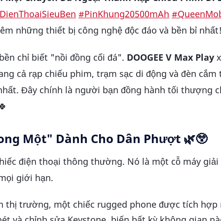
DienThoaiSieuBen
#PinKhung20500mAh
#QueenMob
m những thiết bị công nghệ độc đáo và bền bỉ nhất
bền chỉ biết "nồi đồng cối đá".
DOOGEE V Max Play
x
ang cả rạp chiếu phim, trạm sạc di động và đèn cắm t
nhất. Đây chính là người bạn đồng hành tối thượng 
🍀
rong Một" Dành Cho Dân Phượt 🌿😲
ếc điện thoại thông thường. Nó là một cỗ máy giải t
mọi giới hạn.
ên thị trường, một chiếc rugged phone được tích hợp
nét và chỉnh sửa Keystone, biến bất kỳ không gian n