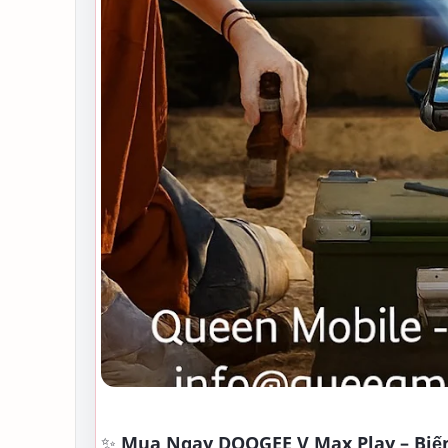
✨
Mua Ngay DOOGEE V Max Play – Biến