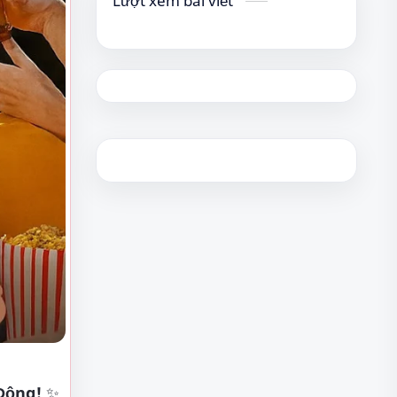
Lượt xem bài viết
Động!
✨