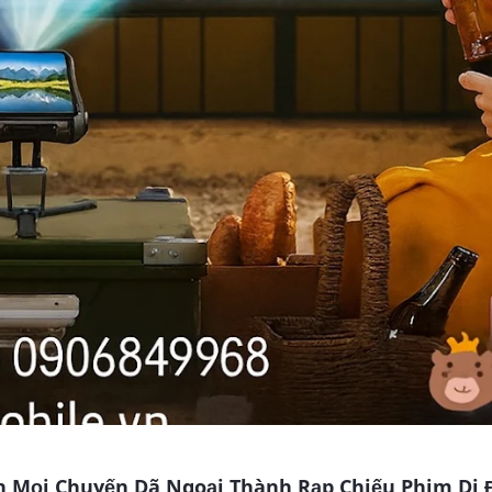
 Mọi Chuyến Dã Ngoại Thành Rạp Chiếu Phim Di 