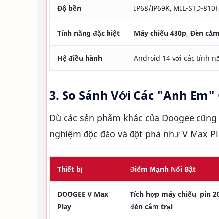
Độ bền
IP68/IP69K, MIL-STD-810
Tính năng đặc biệt
Máy chiếu 480p
,
Đèn cắm
Hệ điều hành
Android 14 với các tính n
3. So Sánh Với Các "Anh Em
Dù các sản phẩm khác của Doogee cũng rấ
nghiệm độc đáo và đột phá như V Max Pl
Thiết bị
Điểm Mạnh Nổi Bật
DOOGEE V Max
Tích hợp máy chiếu, pin 2
Play
đèn cắm trại