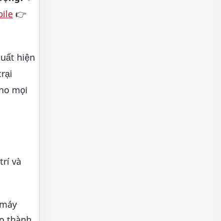
ile
👉
!
uất hiện
rại
cho mọi
rí và
 máy
ào thành