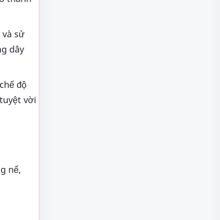
 và sử
ng dây
chế độ
tuyệt vời
g nể,