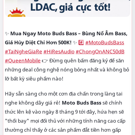
✨
Mua Ngay Moto Buds Bass – Bùng Nổ Âm Bass,
Giá Hủy Diệt Chỉ Hơn 500K!
✨
#️⃣
#MotoBudsBass
#TaiNgheGiaRe
#HiResAudio
#ChongOnANC50dB
#QueenMobile
👉 Đừng quên bấm đăng ký để săn
những deal công nghệ nóng bỏng nhất và không bỏ
lỡ bất kỳ siêu phẩm nào!
Hãy sẵn sàng cho một cơn địa chấn trong làng tai
nghe không dây giá rẻ!
Moto Buds Bass
sẽ chính
thức lên kệ vào ngày 8 tháng 9 tới đây, hứa hẹn sẽ
"thổi bay" mọi đối thủ với những tính năng cao cấp
thường chỉ thấy ở các sản phẩm đắt tiền hơn gấp