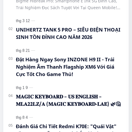
Bigme HiBreak Pro: Smartphone E Ink 5G Đỉnh Cao,
#HiBreakPro5G #DienThoaiDocSach
Trải Nghiệm Đọc Sách Tuyệt Vời Tại Queen Mobile!
#CongNgheMoi #MuaSamThongMinh
#BigmeHiBreakPro #SmartphoneEInk #QueenMobile
#EInkPhone #5GSmartphone
#Hi…
UNIHERTZ TANK 5 PRO – SIÊU ĐIỆN THOẠI
SINH TỒN ĐỈNH CAO NĂM 2026
Đặt Hàng Ngay Sony INZONE H9 II - Trải
Nghiệm Âm Thanh Flagship XM6 Với Giá
Cực Tốt Cho Game Thủ!
𝐌𝐀𝐆𝐈𝐂 𝐊𝐄𝐘𝐁𝐎𝐀𝐑𝐃 – 𝐔𝐒 𝐄𝐍𝐆𝐋𝐈𝐒𝐇 –
𝐌𝐋𝐀𝟐𝟐𝐋𝐙/𝐀 (𝐌𝐀𝐆𝐈𝐂 𝐊𝐄𝐘𝐁𝐎𝐀𝐑𝐃-𝐋𝐀𝐄) 🌿🤔
Đánh Giá Chi Tiết Redmi K70E: "Quái Vật"