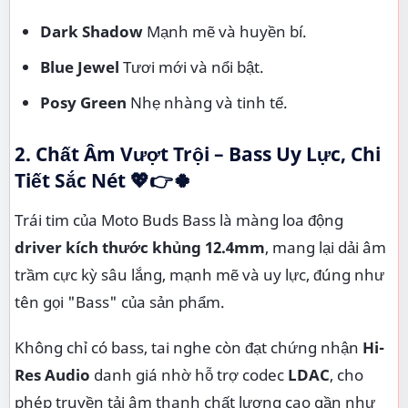
Dark Shadow
Mạnh mẽ và huyền bí.
Blue Jewel
Tươi mới và nổi bật.
Posy Green
Nhẹ nhàng và tinh tế.
2. Chất Âm Vượt Trội – Bass Uy Lực, Chi
Tiết Sắc Nét 💖👉🍀
Trái tim của Moto Buds Bass là màng loa động
driver kích thước khủng 12.4mm
, mang lại dải âm
trầm cực kỳ sâu lắng, mạnh mẽ và uy lực, đúng như
tên gọi "Bass" của sản phẩm.
Không chỉ có bass, tai nghe còn đạt chứng nhận
Hi-
Res Audio
danh giá nhờ hỗ trợ codec
LDAC
, cho
phép truyền tải âm thanh chất lượng cao gần như