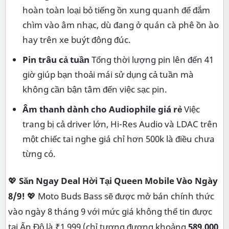
hoàn toàn loại bỏ tiếng ồn xung quanh để đắm
chìm vào âm nhạc, dù đang ở quán cà phê ồn ào
hay trên xe buýt đông đúc.
Pin trâu cả tuần
Tổng thời lượng pin lên đến 41
giờ giúp bạn thoải mái sử dụng cả tuần mà
không cần bận tâm đến việc sạc pin.
Âm thanh dành cho Audiophile giá rẻ
Việc
trang bị cả driver lớn, Hi-Res Audio và LDAC trên
một chiếc tai nghe giá chỉ hơn 500k là điều chưa
từng có.
💖
Săn Ngay Deal Hời Tại Queen Mobile Vào Ngày
8/9!
💖 Moto Buds Bass sẽ được mở bán chính thức
vào ngày 8 tháng 9 với mức giá không thể tin được
tại Ấn Độ là ₹1,999 (chỉ tương đương khoảng
589.000