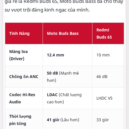
giá rẻ là Redmi Buds 6S, Moto Buds Bass đã cho thấy
sự vượt trội đáng kinh ngạc của mình.
Redmi
Tính Năng
Moto Buds Bass
Buds 6S
Màng loa
12.4 mm
10 mm
(Driver)
50 dB
(Mạnh mẽ
Chống ồn ANC
46 dB
hơn)
Codec Hi-Res
LDAC
(Chất lượng
LHDC V5
Audio
cao hơn)
Thời lượng
41 giờ
(Lâu hơn)
33 giờ
pin tổng