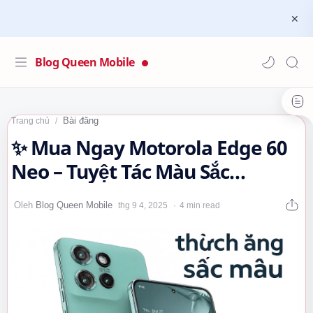
Blog Queen Mobile
Bài đăng
Trang chủ
✨ Mua Ngay Motorola Edge 60
Neo – Tuyệt Tác Màu Sắc
Pantone, Màn Hình P-OLED
4 min read
Phẳng Cực Đẹp!…