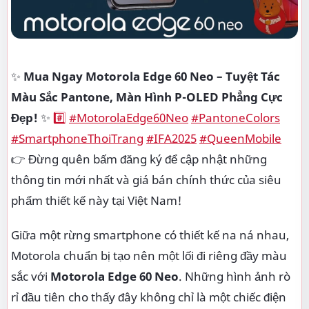
✨
Mua Ngay Motorola Edge 60 Neo – Tuyệt Tác
Màu Sắc Pantone, Màn Hình P-OLED Phẳng Cực
Đẹp!
✨
#️⃣
#MotorolaEdge60Neo
#PantoneColors
#SmartphoneThoiTrang
#IFA2025
#QueenMobile
👉 Đừng quên bấm đăng ký để cập nhật những
thông tin mới nhất và giá bán chính thức của siêu
phẩm thiết kế này tại Việt Nam!
Giữa một rừng smartphone có thiết kế na ná nhau,
Motorola chuẩn bị tạo nên một lối đi riêng đầy màu
sắc với
Motorola Edge 60 Neo
. Những hình ảnh rò
rỉ đầu tiên cho thấy đây không chỉ là một chiếc điện