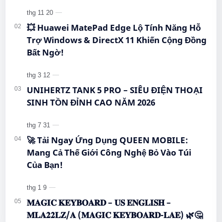
#BigmeHiBreakPro #SmartphoneEInk #QueenMobile
#EInkPhone #5GSmartphone
#Hi…
💥 Huawei MatePad Edge Lộ Tính Năng Hỗ
Trợ Windows & DirectX 11 Khiến Cộng Đồng
Bất Ngờ!
UNIHERTZ TANK 5 PRO – SIÊU ĐIỆN THOẠI
SINH TỒN ĐỈNH CAO NĂM 2026
🚀 Tải Ngay Ứng Dụng QUEEN MOBILE:
Mang Cả Thế Giới Công Nghệ Bỏ Vào Túi
Của Bạn!
𝐌𝐀𝐆𝐈𝐂 𝐊𝐄𝐘𝐁𝐎𝐀𝐑𝐃 – 𝐔𝐒 𝐄𝐍𝐆𝐋𝐈𝐒𝐇 –
𝐌𝐋𝐀𝟐𝟐𝐋𝐙/𝐀 (𝐌𝐀𝐆𝐈𝐂 𝐊𝐄𝐘𝐁𝐎𝐀𝐑𝐃-𝐋𝐀𝐄) 🌿🤔