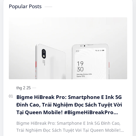
Popular Posts
Bigme HiBreak Pro: Smartphone E Ink 5G
Đỉnh Cao, Trải Nghiệm Đọc Sách Tuyệt Vời
Tại Queen Mobile! #BigmeHiBreakPro
#SmartphoneEInk #QueenMobile
Bigme HiBreak Pro: Smartphone E Ink 5G Đỉnh Cao,
#HiBreakPro5G #DienThoaiDocSach
Trải Nghiệm Đọc Sách Tuyệt Vời Tại Queen Mobile!
#CongNgheMoi #MuaSamThongMinh