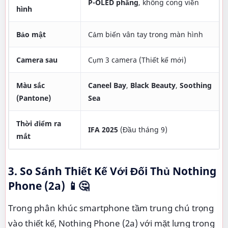
P-OLED phẳng
, không cong viền
hình
Bảo mật
Cảm biến vân tay trong màn hình
Camera sau
Cụm 3 camera (Thiết kế mới)
Màu sắc
Caneel Bay
,
Black Beauty
,
Soothing
(Pantone)
Sea
Thời điểm ra
IFA 2025
(Đầu tháng 9)
mắt
3. So Sánh Thiết Kế Với Đối Thủ Nothing
Phone (2a) 📱🤔
Trong phân khúc smartphone tầm trung chú trọng
vào thiết kế, Nothing Phone (2a) với mặt lưng trong