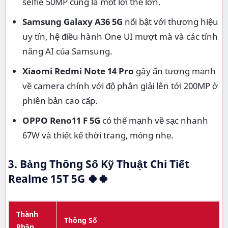
selfie 50MP cũng là một lợi thế lớn.
Samsung Galaxy A36 5G
nổi bật với thương hiệu
uy tín, hệ điều hành One UI mượt mà và các tính
năng AI của Samsung.
Xiaomi Redmi Note 14 Pro
gây ấn tượng mạnh
về camera chính với độ phân giải lên tới 200MP ở
phiên bản cao cấp.
OPPO Reno11 F 5G
có thế mạnh về sạc nhanh
67W và thiết kế thời trang, mỏng nhẹ.
3. Bảng Thông Số Kỹ Thuật Chi Tiết
Realme 15T 5G
🍀🍀
Thành
Thông Số
Phần