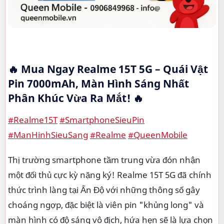
🔥 Mua Ngay Realme 15T 5G – Quái Vật
Pin 7000mAh, Màn Hình Sáng Nhất
Phân Khúc Vừa Ra Mắt! 🔥
#Realme15T
#SmartphoneSieuPin
#ManHinhSieuSang
#Realme
#QueenMobile
Thị trường smartphone tầm trung vừa đón nhận
một đối thủ cực kỳ nặng ký! Realme 15T 5G đã chính
thức trình làng tại Ấn Độ với những thông số gây
choáng ngợp, đặc biệt là viên pin "khủng long" và
màn hình có độ sáng vô địch, hứa hẹn sẽ là lựa chọn