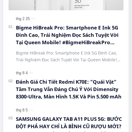
Bigme HiBreak Pro: Smartphone E Ink 5G
Đỉnh Cao, Trải Nghiệm Đọc Sách Tuyệt Vời
Tại Queen Mobile! #BigmeHiBreakPro
#SmartphoneEInk #QueenMobile
Bigme HiBreak Pro: Smartphone E Ink 5G Đỉnh Cao,
#HiBreakPro5G #DienThoaiDocSach
Trải Nghiệm Đọc Sách Tuyệt Vời Tại Queen Mobile!
#CongNgheMoi #MuaSamThongMinh
#BigmeHiBreakPro #SmartphoneEInk #QueenMobile
#EInkPhone #5GSmartphone
#Hi…
Đánh Giá Chi Tiết Redmi K70E: "Quái Vật"
Tầm Trung Vẫn Đáng Chú Ý Với Dimensity
8300-Ultra, Màn Hình 1.5K Và Pin 5.500 mAh
SAMSUNG GALAXY TAB A11 PLUS 5G: BƯỚC
ĐỘT PHÁ HAY CHỈ LÀ BÌNH CŨ RƯỢU MỚI?