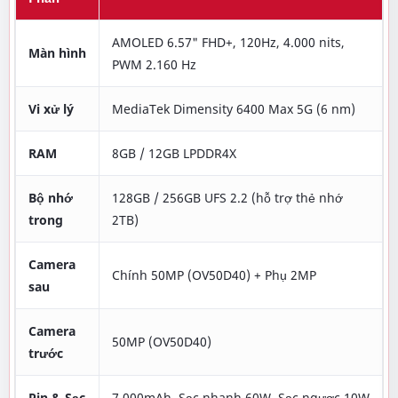
AMOLED 6.57" FHD+, 120Hz, 4.000 nits,
Màn hình
PWM 2.160 Hz
Vi xử lý
MediaTek Dimensity 6400 Max 5G (6 nm)
RAM
8GB / 12GB LPDDR4X
Bộ nhớ
128GB / 256GB UFS 2.2 (hỗ trợ thẻ nhớ
trong
2TB)
Camera
Chính 50MP (OV50D40) + Phụ 2MP
sau
Camera
50MP (OV50D40)
trước
Pin & Sạc
7.000mAh, Sạc nhanh 60W, Sạc ngược 10W