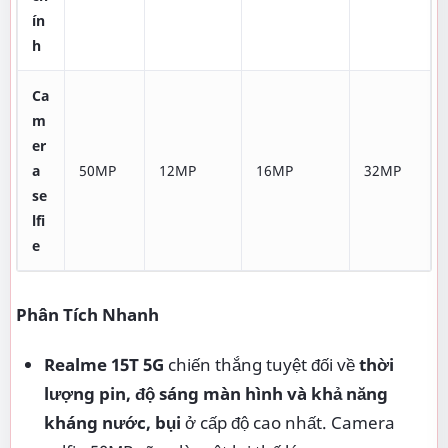
ín
h
Ca
m
er
a
50MP
12MP
16MP
32MP
se
lfi
e
Phân Tích Nhanh
Realme 15T 5G
chiến thắng tuyệt đối về
thời
lượng pin, độ sáng màn hình và khả năng
kháng nước, bụi
ở cấp độ cao nhất. Camera