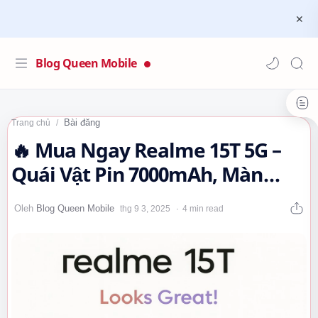
Blog Queen Mobile
Bài đăng
Trang chủ
🔥 Mua Ngay Realme 15T 5G –
Quái Vật Pin 7000mAh, Màn
Hình Sáng Nhất Phân Khúc Vừa
4 min read
Ra Mắt!…