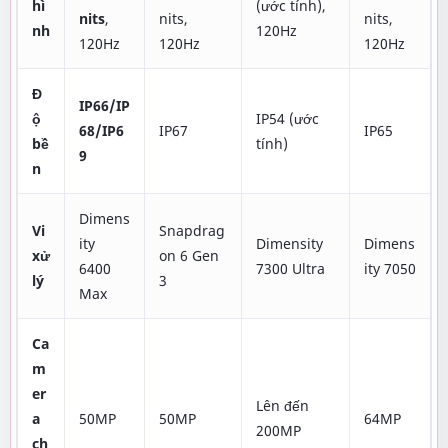
hì
(ước tính),
nits
,
nits,
nits,
nh
120Hz
120Hz
120Hz
120Hz
Đ
IP66/IP
ộ
IP54 (ước
68/IP6
IP67
IP65
bề
tính)
9
n
Dimens
Vi
Snapdrag
ity
Dimensity
Dimens
xử
on 6 Gen
6400
7300 Ultra
ity 7050
lý
3
Max
Ca
m
er
Lên đến
a
50MP
50MP
64MP
200MP
ch