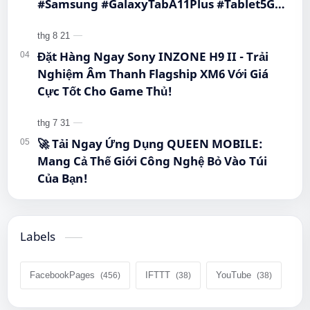
#Samsung #GalaxyTabA11Plus #Tablet5G
#QueenMobile #MayTinhBang #CongNghe
Đặt Hàng Ngay Sony INZONE H9 II - Trải
Nghiệm Âm Thanh Flagship XM6 Với Giá
Cực Tốt Cho Game Thủ!
🚀 Tải Ngay Ứng Dụng QUEEN MOBILE:
Mang Cả Thế Giới Công Nghệ Bỏ Vào Túi
Của Bạn!
Labels
FacebookPages
IFTTT
YouTube