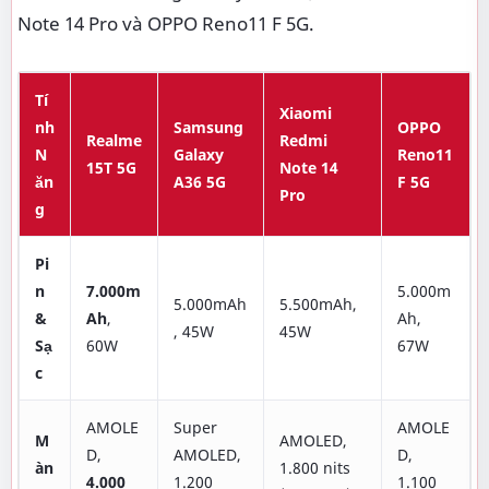
Note 14 Pro và OPPO Reno11 F 5G.
Tí
Xiaomi
nh
Samsung
OPPO
Realme
Redmi
N
Galaxy
Reno11
15T 5G
Note 14
ăn
A36 5G
F 5G
Pro
g
Pi
n
7.000m
5.000m
5.000mAh
5.500mAh,
&
Ah
,
Ah,
, 45W
45W
Sạ
60W
67W
c
AMOLE
Super
AMOLE
M
AMOLED,
D,
AMOLED,
D,
àn
1.800 nits
4.000
1.200
1.100