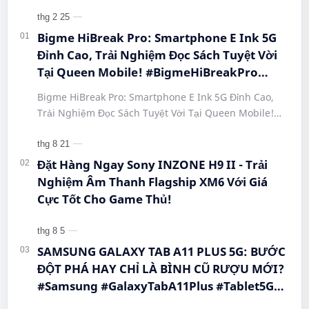
Bigme HiBreak Pro: Smartphone E Ink 5G
Đỉnh Cao, Trải Nghiệm Đọc Sách Tuyệt Vời
Tại Queen Mobile! #BigmeHiBreakPro
#SmartphoneEInk #QueenMobile
Bigme HiBreak Pro: Smartphone E Ink 5G Đỉnh Cao,
#HiBreakPro5G #DienThoaiDocSach
Trải Nghiệm Đọc Sách Tuyệt Vời Tại Queen Mobile!
#CongNgheMoi #MuaSamThongMinh
#BigmeHiBreakPro #SmartphoneEInk #QueenMobile
#EInkPhone #5GSmartphone
#Hi…
Đặt Hàng Ngay Sony INZONE H9 II - Trải
Nghiệm Âm Thanh Flagship XM6 Với Giá
Cực Tốt Cho Game Thủ!
SAMSUNG GALAXY TAB A11 PLUS 5G: BƯỚC
ĐỘT PHÁ HAY CHỈ LÀ BÌNH CŨ RƯỢU MỚI?
#Samsung #GalaxyTabA11Plus #Tablet5G
#QueenMobile #MayTinhBang #CongNghe