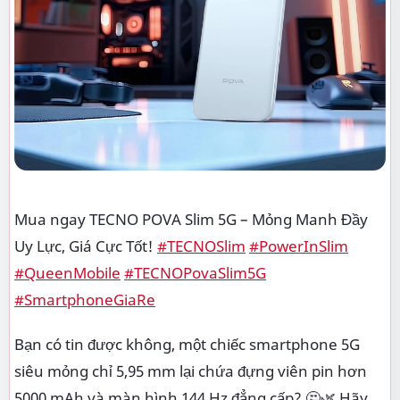
Mua ngay TECNO POVA Slim 5G – Mỏng Manh Đầy
Uy Lực, Giá Cực Tốt!
#TECNOSlim
#PowerInSlim
#QueenMobile
#TECNOPovaSlim5G
#SmartphoneGiaRe
Bạn có tin được không, một chiếc smartphone 5G
siêu mỏng chỉ 5,95 mm lại chứa đựng viên pin hơn
5000 mAh và màn hình 144 Hz đẳng cấp? 🤔🌿 Hãy