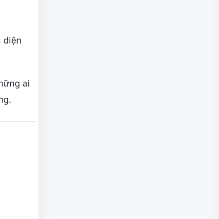
 diện
hững ai
ng.