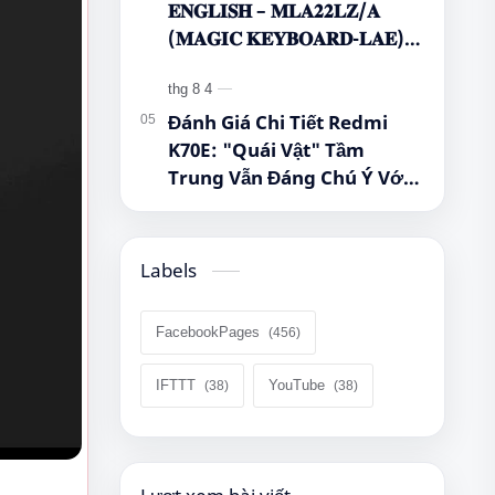
𝐄𝐍𝐆𝐋𝐈𝐒𝐇 – 𝐌𝐋𝐀𝟐𝟐𝐋𝐙/𝐀
(𝐌𝐀𝐆𝐈𝐂 𝐊𝐄𝐘𝐁𝐎𝐀𝐑𝐃-𝐋𝐀𝐄)
🌿🤔
Đánh Giá Chi Tiết Redmi
K70E: "Quái Vật" Tầm
Trung Vẫn Đáng Chú Ý Với
Dimensity 8300-Ultra, Màn
Hình 1.5K Và Pin 5.500 mAh
Labels
FacebookPages
IFTTT
YouTube