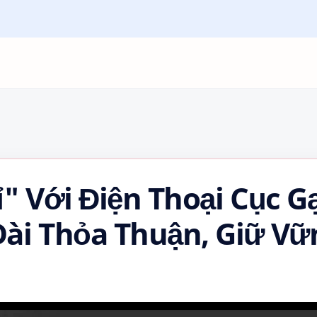
" Với Điện Thoại Cục G
ài Thỏa Thuận, Giữ Vữ
húc Phổ Thông!…