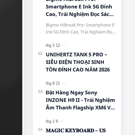
Smartphone E Ink 5G Đỉnh
Cao, Trải Nghiệm Đọc Sách
Tuyệt Vời Tại Queen
Bigme HiBreak Pro: Smartphone E
Mobile! #BigmeHiBreakPro
Ink 5G Đỉnh Cao, Trải Nghiệm Đọc
#SmartphoneEInk
Sách Tuyệt Vời Tại Queen Mobile!
#QueenMobile
#BigmeHiBreakPro
#HiBreakPro5G
#SmartphoneEInk #QueenMobile
UNIHERTZ TANK 5 PRO –
#DienThoaiDocSach
#Hi…
SIÊU ĐIỆN THOẠI SINH
#CongNgheMoi
TỒN ĐỈNH CAO NĂM 2026
#MuaSamThongMinh
#EInkPhone
#5GSmartphone
Đặt Hàng Ngay Sony
INZONE H9 II - Trải Nghiệm
Âm Thanh Flagship XM6 Với
Giá Cực Tốt Cho Game Thủ!
𝐌𝐀𝐆𝐈𝐂 𝐊𝐄𝐘𝐁𝐎𝐀𝐑𝐃 – 𝐔𝐒