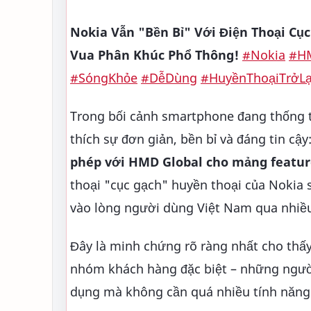
Nokia Vẫn "Bền Bỉ" Với Điện Thoại Cụ
Vua Phân Khúc Phổ Thông!
#Nokia
#H
#SóngKhỏe
#DễDùng
#HuyềnThoạiTrởLạ
Trong bối cảnh smartphone đang thống tr
thích sự đơn giản, bền bỉ và đáng tin cậy
phép với HMD Global cho mảng featur
thoại "cục gạch" huyền thoại của Nokia s
vào lòng người dùng Việt Nam qua nhiều
Đây là minh chứng rõ ràng nhất cho thấy
nhóm khách hàng đặc biệt – những người c
dụng mà không cần quá nhiều tính năng