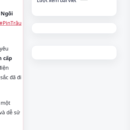
Lượt xem bài viết
 Ngôi
#PinTrâu
 yêu
n cấp
điện
sắc đã đi
a một
 và dễ sử