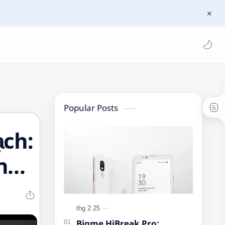
Popular Posts
ạch:
ng
Bigme HiBreak Pro: