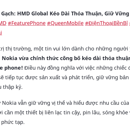
c Gạch: HMD Global Kéo Dài Thỏa Thuận, Giữ Vững
MD
#FeaturePhone
#QueenMobile
#ĐiệnThoạiBềnBỉ
i
ị thị trường, một tin vui lớn dành cho những người
:
Nokia vừa chính thức công bố kéo dài thỏa thuậ
e phone!
Điều này đồng nghĩa với việc những chiếc 
ẽ tiếp tục được sản xuất và phát triển, giữ vững bản 
 thập kỷ.
 Nokia vẫn giữ vững vị thế và hiểu được nhu cầu củ
ần một thiết bị liên lạc tin cậy, pin lâu, sóng khỏe
 phức tạp.