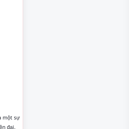
à một sự
ện đại.