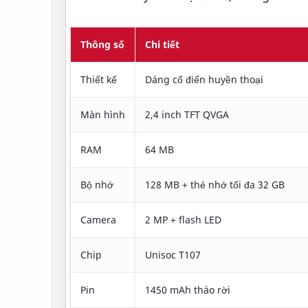
Thông số
Chi tiết
Thiết kế
Dáng cổ điển huyền thoại
Màn hình
2,4 inch TFT QVGA
RAM
64 MB
Bộ nhớ
128 MB + thẻ nhớ tối đa 32 GB
Camera
2 MP + flash LED
Chip
Unisoc T107
Pin
1450 mAh tháo rời