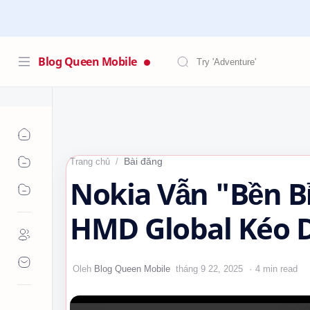
Blog Queen Mobile
Bài đăng
Trang chủ
Nokia Vẫn "Bền Bỉ
HMD Global Kéo D
Ngôi Vua Phân K
4 min read