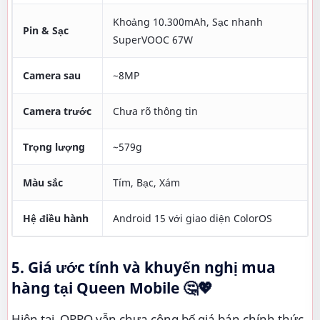
Khoảng 10.300mAh, Sạc nhanh
Pin & Sạc
SuperVOOC 67W
Camera sau
~8MP
Camera trước
Chưa rõ thông tin
Trọng lượng
~579g
Màu sắc
Tím, Bạc, Xám
Hệ điều hành
Android 15 với giao diện ColorOS
5. Giá ước tính và khuyến nghị mua
hàng tại Queen Mobile 🤔💖
Hiện tại, OPPO vẫn chưa công bố giá bán chính thức