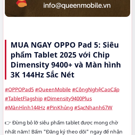
MUA NGAY OPPO Pad 5: Siêu
phẩm Tablet 2025 với Chip
Dimensity 9400+ và Màn hình
3K 144Hz Sắc Nét
#OPPOPad5
#QueenMobile
#CôngNghệCaoCấp
#TabletFlagship
#Dimensity9400Plus
#MànHình144Hz
#PinKhủng
#SạcNhanh67W
👉 Đừng bỏ lỡ siêu phẩm tablet được mong chờ
nhất năm! Bấm "Đăng ký theo dõi" ngay để nhận