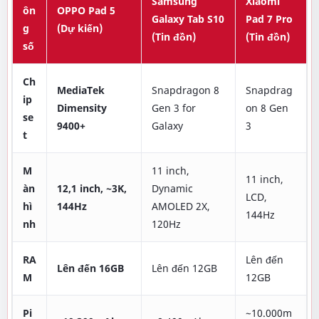
Samsung
Xiaomi
ôn
OPPO Pad 5
Galaxy Tab S10
Pad 7 Pro
g
(Dự kiến)
(Tin đồn)
(Tin đồn)
số
Ch
MediaTek
Snapdragon 8
Snapdrag
ip
Dimensity
Gen 3 for
on 8 Gen
se
9400+
Galaxy
3
t
M
11 inch,
11 inch,
àn
12,1 inch, ~3K,
Dynamic
LCD,
hì
144Hz
AMOLED 2X,
144Hz
nh
120Hz
RA
Lên đến
Lên đến 16GB
Lên đến 12GB
M
12GB
Pi
~10.000m