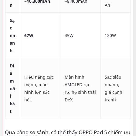
~10.300mAh
~8.400mAh
n
Ah
Sạ
c
nh
67W
45W
120W
an
h
Đi
ể
Hiệu năng cực
Màn hình
Sạc siêu
m
mạnh, màn
AMOLED rực
nhanh,
nổ
hình lớn sắc
rỡ, hệ sinh thái
giá cạnh
i
nét
DeX
tranh
bậ
t
Qua bảng so sánh, có thể thấy OPPO Pad 5 chiếm ưu