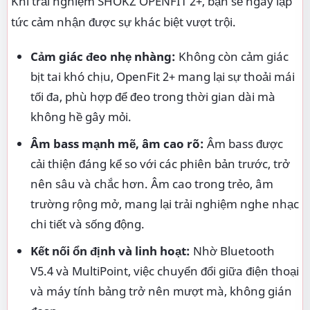
Khi trải nghiệm SHOKZ OPENFIT 2+, bạn sẽ ngay lập
tức cảm nhận được sự khác biệt vượt trội.
Cảm giác đeo nhẹ nhàng:
Không còn cảm giác
bịt tai khó chịu, OpenFit 2+ mang lại sự thoải mái
tối đa, phù hợp để đeo trong thời gian dài mà
không hề gây mỏi.
Âm bass mạnh mẽ, âm cao rõ:
Âm bass được
cải thiện đáng kể so với các phiên bản trước, trở
nên sâu và chắc hơn. Âm cao trong trẻo, âm
trường rộng mở, mang lại trải nghiệm nghe nhạc
chi tiết và sống động.
Kết nối ổn định và linh hoạt:
Nhờ Bluetooth
V5.4 và MultiPoint, việc chuyển đổi giữa điện thoại
và máy tính bảng trở nên mượt mà, không gián