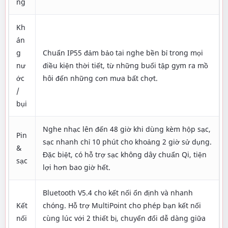
ng
Kh
án
g
Chuẩn IP55 đảm bảo tai nghe bền bỉ trong mọi
nư
điều kiện thời tiết, từ những buổi tập gym ra mồ
ớc
hôi đến những cơn mưa bất chợt.
/
bụi
Nghe nhạc lên đến 48 giờ khi dùng kèm hộp sạc,
Pin
sạc nhanh chỉ 10 phút cho khoảng 2 giờ sử dụng.
&
Đặc biệt, có hỗ trợ sạc không dây chuẩn Qi, tiện
sạc
lợi hơn bao giờ hết.
Bluetooth V5.4 cho kết nối ổn định và nhanh
Kết
chóng. Hỗ trợ MultiPoint cho phép bạn kết nối
nối
cùng lúc với 2 thiết bị, chuyển đổi dễ dàng giữa