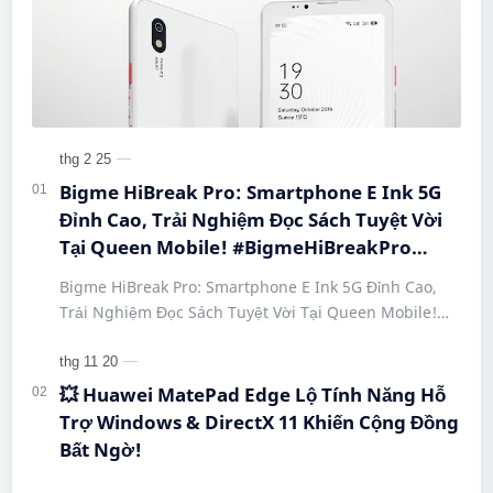
Bigme HiBreak Pro: Smartphone E Ink 5G
Đỉnh Cao, Trải Nghiệm Đọc Sách Tuyệt Vời
Tại Queen Mobile! #BigmeHiBreakPro
#SmartphoneEInk #QueenMobile
Bigme HiBreak Pro: Smartphone E Ink 5G Đỉnh Cao,
#HiBreakPro5G #DienThoaiDocSach
Trải Nghiệm Đọc Sách Tuyệt Vời Tại Queen Mobile!
#CongNgheMoi #MuaSamThongMinh
#BigmeHiBreakPro #SmartphoneEInk #QueenMobile
#EInkPhone #5GSmartphone
#Hi…
💥 Huawei MatePad Edge Lộ Tính Năng Hỗ
Trợ Windows & DirectX 11 Khiến Cộng Đồng
Bất Ngờ!