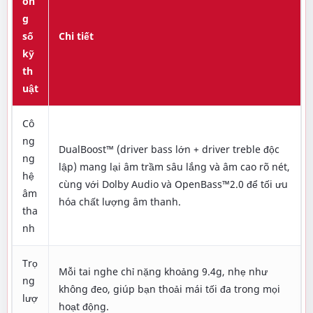
ôn
g
số
Chi tiết
kỹ
th
uật
Cô
ng
DualBoost™ (driver bass lớn + driver treble độc
ng
lập) mang lại âm trầm sâu lắng và âm cao rõ nét,
hệ
cùng với Dolby Audio và OpenBass™2.0 để tối ưu
âm
hóa chất lượng âm thanh.
tha
nh
Trọ
Mỗi tai nghe chỉ nặng khoảng 9.4g, nhẹ như
ng
không đeo, giúp bạn thoải mái tối đa trong mọi
lượ
hoạt động.