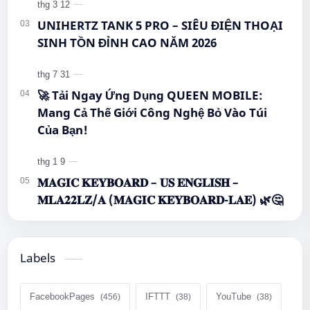
UNIHERTZ TANK 5 PRO – SIÊU ĐIỆN THOẠI
SINH TỒN ĐỈNH CAO NĂM 2026
🚀 Tải Ngay Ứng Dụng QUEEN MOBILE:
Mang Cả Thế Giới Công Nghệ Bỏ Vào Túi
Của Bạn!
𝐌𝐀𝐆𝐈𝐂 𝐊𝐄𝐘𝐁𝐎𝐀𝐑𝐃 – 𝐔𝐒 𝐄𝐍𝐆𝐋𝐈𝐒𝐇 –
𝐌𝐋𝐀𝟐𝟐𝐋𝐙/𝐀 (𝐌𝐀𝐆𝐈𝐂 𝐊𝐄𝐘𝐁𝐎𝐀𝐑𝐃-𝐋𝐀𝐄) 🌿🤔
Labels
FacebookPages
IFTTT
YouTube