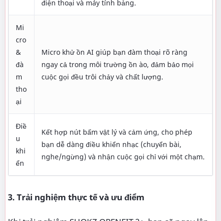
điện thoại và máy tính bảng.
Mi
cro
&
Micro khử ồn AI giúp bạn đàm thoại rõ ràng
đà
ngay cả trong môi trường ồn ào, đảm bảo mọi
m
cuộc gọi đều trôi chảy và chất lượng.
tho
ại
Điề
Kết hợp nút bấm vật lý và cảm ứng, cho phép
u
bạn dễ dàng điều khiển nhạc (chuyển bài,
khi
nghe/ngừng) và nhận cuộc gọi chỉ với một chạm.
ển
3. Trải nghiệm thực tế và ưu điểm