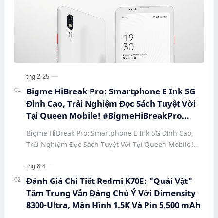
Bigme HiBreak Pro: Smartphone E Ink 5G
Đỉnh Cao, Trải Nghiệm Đọc Sách Tuyệt Vời
Tại Queen Mobile! #BigmeHiBreakPro
#SmartphoneEInk #QueenMobile
Bigme HiBreak Pro: Smartphone E Ink 5G Đỉnh Cao,
#HiBreakPro5G #DienThoaiDocSach
Trải Nghiệm Đọc Sách Tuyệt Vời Tại Queen Mobile!
#CongNgheMoi #MuaSamThongMinh
#BigmeHiBreakPro #SmartphoneEInk #QueenMobile
#EInkPhone #5GSmartphone
#Hi…
Đánh Giá Chi Tiết Redmi K70E: "Quái Vật"
Tầm Trung Vẫn Đáng Chú Ý Với Dimensity
8300-Ultra, Màn Hình 1.5K Và Pin 5.500 mAh