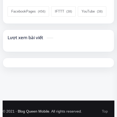
FacebookPages
IFTTT
YouTube
Lượt xem bài viết
©
2021
‧
Blog Queen Mobile
. All rights reserved.