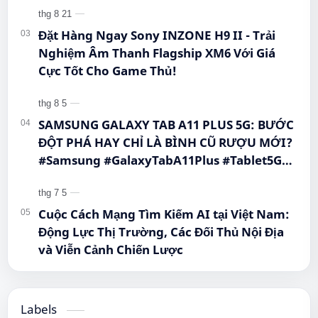
Đặt Hàng Ngay Sony INZONE H9 II - Trải
Nghiệm Âm Thanh Flagship XM6 Với Giá
Cực Tốt Cho Game Thủ!
SAMSUNG GALAXY TAB A11 PLUS 5G: BƯỚC
ĐỘT PHÁ HAY CHỈ LÀ BÌNH CŨ RƯỢU MỚI?
#Samsung #GalaxyTabA11Plus #Tablet5G
#QueenMobile #MayTinhBang #CongNghe
Cuộc Cách Mạng Tìm Kiếm AI tại Việt Nam:
Động Lực Thị Trường, Các Đối Thủ Nội Địa
và Viễn Cảnh Chiến Lược
Labels