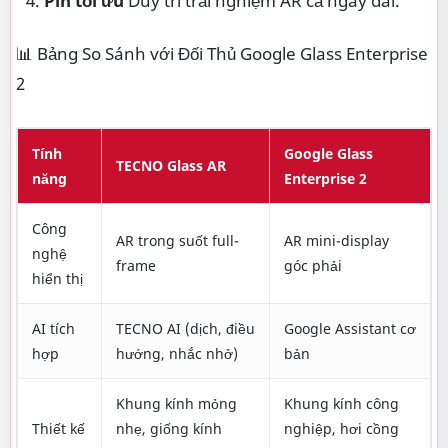
Pin tối ưu
Duy trì trải nghiệm AR cả ngày dài.
📊 Bảng So Sánh với Đối Thủ Google Glass Enterprise
2
Tính
Google Glass
TECNO Glass AR
năng
Enterprise 2
Công
AR trong suốt full-
AR mini-display
nghệ
frame
góc phải
hiển thị
AI tích
TECNO AI (dịch, điều
Google Assistant cơ
hợp
hướng, nhắc nhở)
bản
Khung kính mỏng
Khung kính công
Thiết kế
nhẹ, giống kính
nghiệp, hơi cồng