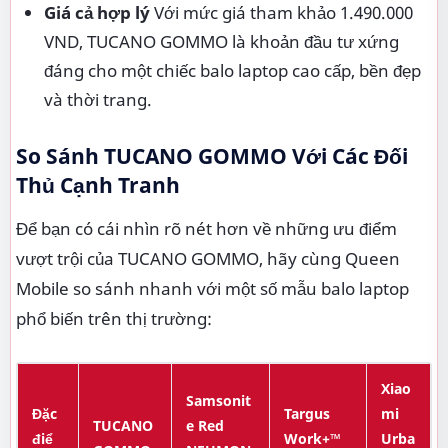
Giá cả hợp lý
Với mức giá tham khảo 1.490.000
VND, TUCANO GOMMO là khoản đầu tư xứng
đáng cho một chiếc balo laptop cao cấp, bền đẹp
và thời trang.
So Sánh TUCANO GOMMO Với Các Đối
Thủ Cạnh Tranh
Để bạn có cái nhìn rõ nét hơn về những ưu điểm
vượt trội của TUCANO GOMMO, hãy cùng Queen
Mobile so sánh nhanh với một số mẫu balo laptop
phổ biến trên thị trường:
Xiao
Samsonit
Đặc
Targus
mi
TUCANO
e Red
điể
Work+™
Urba