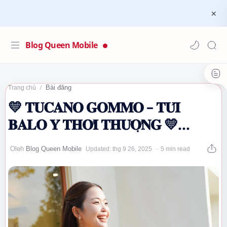
Blog Queen Mobile
Bài đăng
Trang chủ
💛 𝐓𝐔𝐂𝐀𝐍𝐎 𝐆𝐎𝐌𝐌𝐎 – 𝐓𝐔́𝐈
𝐁𝐀𝐋𝐎 𝐘́ 𝐓𝐇𝐎̛̀𝐈 𝐓𝐇𝐔̛𝐎̛̣𝐍𝐆 💛
#Tucano…
5 min read