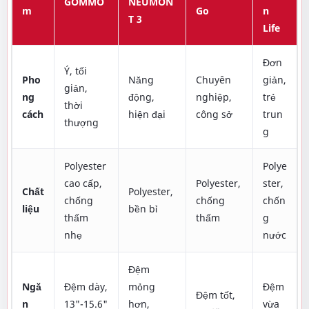
GOMMO
NEUMON
m
Go
n
T 3
Life
Đơn
Ý, tối
Pho
Năng
Chuyên
giản,
giản,
ng
động,
nghiệp,
trẻ
thời
cách
hiện đại
công sở
trun
thượng
g
Polyester
Polye
cao cấp,
Polyester,
ster,
Chất
Polyester,
chống
chống
chốn
liệu
bền bỉ
thấm
thấm
g
nhẹ
nước
Đệm
Ngă
Đệm dày,
mỏng
Đệm
Đệm tốt,
n
13"-15.6"
hơn,
vừa