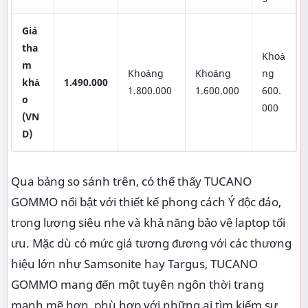
Giá
tha
Khoả
m
Khoảng
Khoảng
ng
khả
1.490.000
1.800.000
1.600.000
600.
o
000
(VN
D)
Qua bảng so sánh trên, có thể thấy TUCANO
GOMMO nổi bật với thiết kế phong cách Ý độc đáo,
trọng lượng siêu nhẹ và khả năng bảo vệ laptop tối
ưu. Mặc dù có mức giá tương đương với các thương
hiệu lớn như Samsonite hay Targus, TUCANO
GOMMO mang đến một tuyên ngôn thời trang
mạnh mẽ hơn, phù hợp với những ai tìm kiếm sự