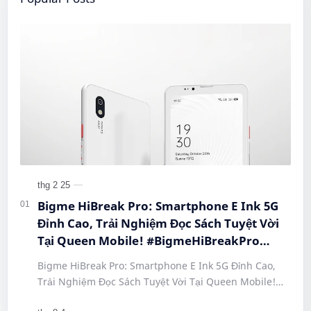
Bigme HiBreak Pro: Smartphone E Ink 5G
Đỉnh Cao, Trải Nghiệm Đọc Sách Tuyệt Vời
Tại Queen Mobile! #BigmeHiBreakPro
#SmartphoneEInk #QueenMobile
Bigme HiBreak Pro: Smartphone E Ink 5G Đỉnh Cao,
#HiBreakPro5G #DienThoaiDocSach
Trải Nghiệm Đọc Sách Tuyệt Vời Tại Queen Mobile!
#CongNgheMoi #MuaSamThongMinh
#BigmeHiBreakPro #SmartphoneEInk #QueenMobile
#EInkPhone #5GSmartphone