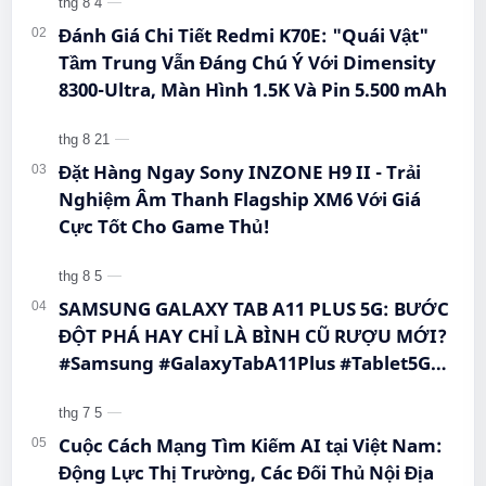
#Hi…
Đánh Giá Chi Tiết Redmi K70E: "Quái Vật"
Tầm Trung Vẫn Đáng Chú Ý Với Dimensity
8300-Ultra, Màn Hình 1.5K Và Pin 5.500 mAh
Đặt Hàng Ngay Sony INZONE H9 II - Trải
Nghiệm Âm Thanh Flagship XM6 Với Giá
Cực Tốt Cho Game Thủ!
SAMSUNG GALAXY TAB A11 PLUS 5G: BƯỚC
ĐỘT PHÁ HAY CHỈ LÀ BÌNH CŨ RƯỢU MỚI?
#Samsung #GalaxyTabA11Plus #Tablet5G
#QueenMobile #MayTinhBang #CongNghe
Cuộc Cách Mạng Tìm Kiếm AI tại Việt Nam:
Động Lực Thị Trường, Các Đối Thủ Nội Địa