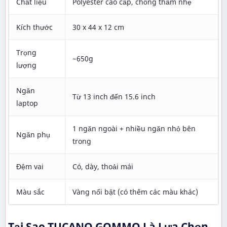
Chất liệu
Polyester cao cấp, chống thấm nhẹ
Kích thước
30 x 44 x 12 cm
Trọng
~650g
lượng
Ngăn
Từ 13 inch đến 15.6 inch
laptop
1 ngăn ngoài + nhiều ngăn nhỏ bên
Ngăn phụ
trong
Đệm vai
Có, dày, thoải mái
Màu sắc
Vàng nổi bật (có thêm các màu khác)
Tại Sao TUCANO GOMMO Là Lựa Chọn