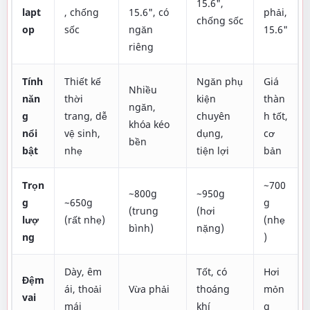
15.6",
lapt
, chống
15.6", có
phải,
chống sốc
op
sốc
ngăn
15.6"
riêng
Tính
Thiết kế
Ngăn phụ
Giá
Nhiều
năn
thời
kiện
thàn
ngăn,
g
trang, dễ
chuyên
h tốt,
khóa kéo
nổi
vệ sinh,
dụng,
cơ
bền
bật
nhẹ
tiện lợi
bản
Trọn
~700
~800g
~950g
g
~650g
g
(trung
(hơi
lượ
(rất nhẹ)
(nhẹ
bình)
nặng)
ng
)
Dày, êm
Tốt, có
Hơi
Đệm
ái, thoải
Vừa phải
thoáng
mỏn
vai
mái
khí
g