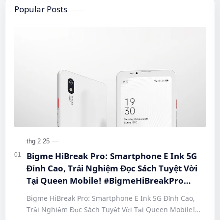
Popular Posts
Bigme HiBreak Pro: Smartphone E Ink 5G
Đỉnh Cao, Trải Nghiệm Đọc Sách Tuyệt Vời
Tại Queen Mobile! #BigmeHiBreakPro
#SmartphoneEInk #QueenMobile
Bigme HiBreak Pro: Smartphone E Ink 5G Đỉnh Cao,
#HiBreakPro5G #DienThoaiDocSach
Trải Nghiệm Đọc Sách Tuyệt Vời Tại Queen Mobile!
#CongNgheMoi #MuaSamThongMinh