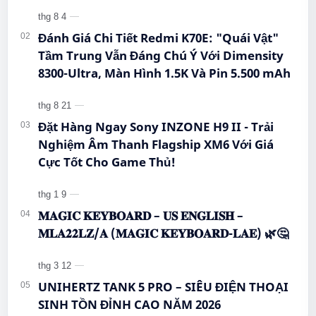
#BigmeHiBreakPro #SmartphoneEInk #QueenMobile
#EInkPhone #5GSmartphone
#Hi…
Đánh Giá Chi Tiết Redmi K70E: "Quái Vật"
Tầm Trung Vẫn Đáng Chú Ý Với Dimensity
8300-Ultra, Màn Hình 1.5K Và Pin 5.500 mAh
Đặt Hàng Ngay Sony INZONE H9 II - Trải
Nghiệm Âm Thanh Flagship XM6 Với Giá
Cực Tốt Cho Game Thủ!
𝐌𝐀𝐆𝐈𝐂 𝐊𝐄𝐘𝐁𝐎𝐀𝐑𝐃 – 𝐔𝐒 𝐄𝐍𝐆𝐋𝐈𝐒𝐇 –
𝐌𝐋𝐀𝟐𝟐𝐋𝐙/𝐀 (𝐌𝐀𝐆𝐈𝐂 𝐊𝐄𝐘𝐁𝐎𝐀𝐑𝐃-𝐋𝐀𝐄) 🌿🤔
UNIHERTZ TANK 5 PRO – SIÊU ĐIỆN THOẠI
SINH TỒN ĐỈNH CAO NĂM 2026