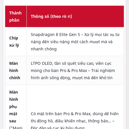
Thành
Thông số (theo rò rỉ)
phần
Snapdragon 8 Elite Gen 5 – Xử lý mọi tác vụ từ
Chip
nặng đến siêu nặng một cách mượt mà và
xử lý
nhanh chóng
Màn
LTPO OLED, tần số quét siêu cao, viền cực
hình
mỏng cho bản Pro & Pro Max – Trải nghiệm
chính
hình ảnh sống động, mượt mà đến khó tin
Màn
hình
phụ
mặt
Có mặt trên bản Pro & Pro Max, dùng để hiển
sau
thị đồng hồ, điều khiển nhạc, thông báo… –
("Magi
Độc đáo và cực kỳ hữu dụng