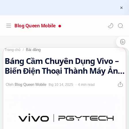
Blog Queen Mobile
Bài đăng
Trang chủ
Báng Cầm Chuyên Dụng Vivo –
Biến Điện Thoại Thành Máy Ảnh
DSLR Thực Thụ 📸 #Vivo…
4 min read