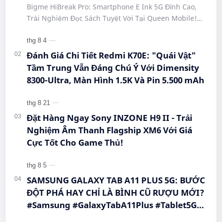
#SmartphoneEInk #QueenMobile
Bigme HiBreak Pro: Smartphone E Ink 5G Đỉnh Cao,
#HiBreakPro5G #DienThoaiDocSach
Trải Nghiệm Đọc Sách Tuyệt Vời Tại Queen Mobile!
#CongNgheMoi #MuaSamThongMinh
#BigmeHiBreakPro #SmartphoneEInk #QueenMobile
#EInkPhone #5GSmartphone
#Hi…
Đánh Giá Chi Tiết Redmi K70E: "Quái Vật"
Tầm Trung Vẫn Đáng Chú Ý Với Dimensity
8300-Ultra, Màn Hình 1.5K Và Pin 5.500 mAh
Đặt Hàng Ngay Sony INZONE H9 II - Trải
Nghiệm Âm Thanh Flagship XM6 Với Giá
Cực Tốt Cho Game Thủ!
SAMSUNG GALAXY TAB A11 PLUS 5G: BƯỚC
ĐỘT PHÁ HAY CHỈ LÀ BÌNH CŨ RƯỢU MỚI?
#Samsung #GalaxyTabA11Plus #Tablet5G
#QueenMobile #MayTinhBang #CongNghe