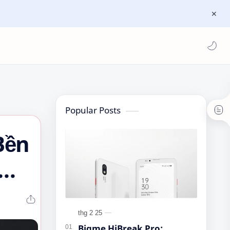
Popular Posts
Bền
Bigme HiBreak Pro: