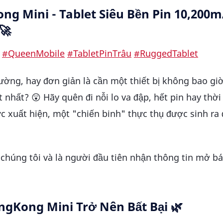
 Mini - Tablet Siêu Bền Pin 10,200m
🚀
#QueenMobile
#TabletPinTrâu
#RuggedTablet
ường, hay đơn giản là cần một thiết bị không bao gi
nhất? 😲 Hãy quên đi nỗi lo va đập, hết pin hay thời 
c xuất hiện, một "chiến binh" thực thụ được sinh ra
 chúng tôi và là người đầu tiên nhận thông tin mở bá
ngKong Mini Trở Nên Bất Bại 🌿