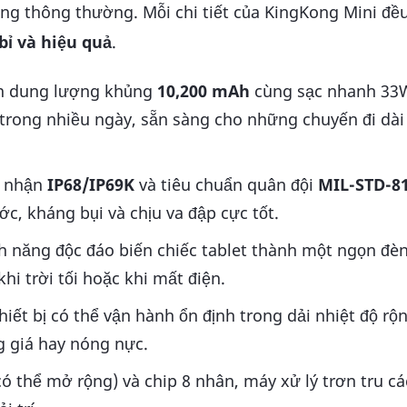
ảng thông thường. Mỗi chi tiết của KingKong Mini đề
bỉ và hiệu quả
.
n dung lượng khủng
10,200 mAh
cùng sạc nhanh 33
ục trong nhiều ngày, sẵn sàng cho những chuyến đi dà
 nhận
IP68/IP69K
và tiêu chuẩn quân đội
MIL-STD-8
, kháng bụi và chịu va đập cực tốt.
h năng độc đáo biến chiếc tablet thành một ngọn đè
 trời tối hoặc khi mất điện.
iết bị có thể vận hành ổn định trong dải nhiệt độ rộn
g giá hay nóng nực.
 thể mở rộng) và chip 8 nhân, máy xử lý trơn tru cá