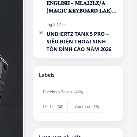
𝐄𝐍𝐆𝐋𝐈𝐒𝐇 – 𝐌𝐋𝐀𝟐𝟐𝐋𝐙/𝐀
(𝐌𝐀𝐆𝐈𝐂 𝐊𝐄𝐘𝐁𝐎𝐀𝐑𝐃-𝐋𝐀𝐄)
🌿🤔
UNIHERTZ TANK 5 PRO –
SIÊU ĐIỆN THOẠI SINH
TỒN ĐỈNH CAO NĂM 2026
Labels
FacebookPages
IFTTT
YouTube