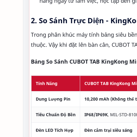
hàng ngày từ làm việc, học tập đến giả
2. So Sánh Trực Diện - KingK
Trong phân khúc máy tính bảng siêu bền,
thuộc. Vậy khi đặt lên bàn cân, CUBOT T
Bảng So Sánh CUBOT TAB KingKong Min
Tính Năng
CUBOT TAB KingKong Mi
Dung Lượng Pin
10,200 mAh (Không thể t
Tiêu Chuẩn Độ Bền
IP68/IP69K
, MIL-STD-810
Đèn LED Tích Hợp
Đèn cắm trại siêu sáng