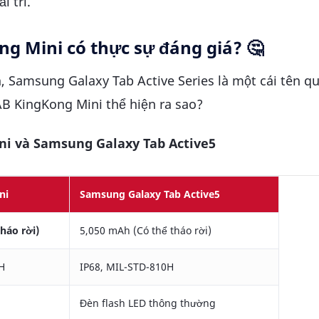
i trí.
ong Mini có thực sự đáng giá?
🤔
 Samsung Galaxy Tab Active Series là một cái tên q
AB KingKong Mini thể hiện ra sao?
i và Samsung Galaxy Tab Active5
ni
Samsung Galaxy Tab Active5
háo rời)
5,050 mAh (Có thể tháo rời)
H
IP68, MIL-STD-810H
Đèn flash LED thông thường