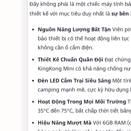
Đây không phải là một chiếc máy tính b
thiết kế với mục tiêu duy nhất là
sự bền 
Nguồn Năng Lượng Bất Tận
Viên pi
bảo thiết bị có thể hoạt động liên t
không cần ổ cắm điện.
Thiết Kế Chuẩn Quân Đội
Đạt chứng
KingKong Mini có khả năng chống nước
Đèn LED Cắm Trại Siêu Sáng
Một tín
camping mạnh mẽ, cực kỳ hữu dụng khi
Hoạt Động Trong Mọi Môi Trường
Th
35°C đến 75°C, bất chấp thời tiết băn
Hiệu Năng Mượt Mà
Với 6GB RAM (có