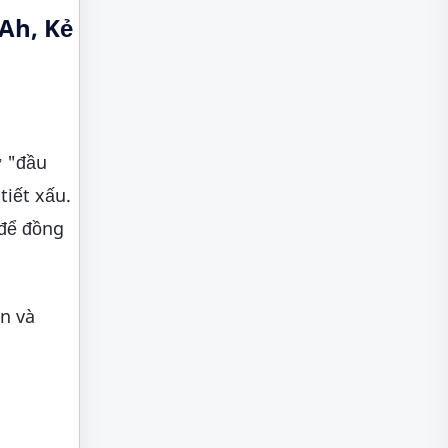
Ah, Kẻ
ờ "đầu
tiết xấu.
 để đồng
n và