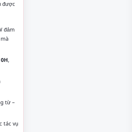
u được
W đảm
i mà
10H
,
n
g từ –
c tác vụ