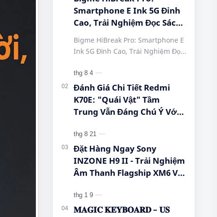
Smartphone E Ink 5G Đỉnh
Cao, Trải Nghiệm Đọc Sách
Tuyệt Vời Tại Queen
Bigme HiBreak Pro: Smartphone E
Mobile! #BigmeHiBreakPro
Ink 5G Đỉnh Cao, Trải Nghiệm Đọc
#SmartphoneEInk
Sách Tuyệt Vời Tại Queen Mobile!
#QueenMobile
#BigmeHiBreakPro
#HiBreakPro5G
#SmartphoneEInk #QueenMobile
Đánh Giá Chi Tiết Redmi
#DienThoaiDocSach
#Hi…
K70E: "Quái Vật" Tầm
#CongNgheMoi
Trung Vẫn Đáng Chú Ý Với
#MuaSamThongMinh
Dimensity 8300-Ultra, Màn
#EInkPhone
Hình 1.5K Và Pin 5.500 mAh
#5GSmartphone
Đặt Hàng Ngay Sony
INZONE H9 II - Trải Nghiệm
Âm Thanh Flagship XM6 Với
Giá Cực Tốt Cho Game Thủ!
𝐌𝐀𝐆𝐈𝐂 𝐊𝐄𝐘𝐁𝐎𝐀𝐑𝐃 – 𝐔𝐒