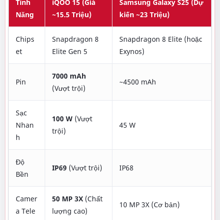
Tính
iQOO 15 (Giá
Samsung Galaxy S25 (Dự
Năng
~15.5 Triệu)
kiến ~23 Triệu)
Chips
Snapdragon 8
Snapdragon 8 Elite (hoặc
et
Elite Gen 5
Exynos)
7000 mAh
Pin
~4500 mAh
(Vượt trội)
Sạc
100 W
(Vượt
Nhan
45 W
trội)
h
Độ
IP69
(Vượt trội)
IP68
Bền
Camer
50 MP 3X
(Chất
10 MP 3X (Cơ bản)
a Tele
lượng cao)