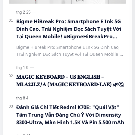
Bigme HiBreak Pro: Smartphone E Ink 5G
Đỉnh Cao, Trải Nghiệm Đọc Sách Tuyệt Vời
Tại Queen Mobile! #BigmeHiBreakPro
#SmartphoneEInk #QueenMobile
Bigme HiBreak Pro: Smartphone E Ink 5G Đỉnh Cao,
#HiBreakPro5G #DienThoaiDocSach
Trải Nghiệm Đọc Sách Tuyệt Vời Tại Queen Mobile!
#CongNgheMoi #MuaSamThongMinh
#BigmeHiBreakPro #SmartphoneEInk #QueenMobile
#EInkPhone #5GSmartphone
#Hi…
𝐌𝐀𝐆𝐈𝐂 𝐊𝐄𝐘𝐁𝐎𝐀𝐑𝐃 – 𝐔𝐒 𝐄𝐍𝐆𝐋𝐈𝐒𝐇 –
𝐌𝐋𝐀𝟐𝟐𝐋𝐙/𝐀 (𝐌𝐀𝐆𝐈𝐂 𝐊𝐄𝐘𝐁𝐎𝐀𝐑𝐃-𝐋𝐀𝐄) 🌿🤔
Đánh Giá Chi Tiết Redmi K70E: "Quái Vật"
Tầm Trung Vẫn Đáng Chú Ý Với Dimensity
8300-Ultra, Màn Hình 1.5K Và Pin 5.500 mAh