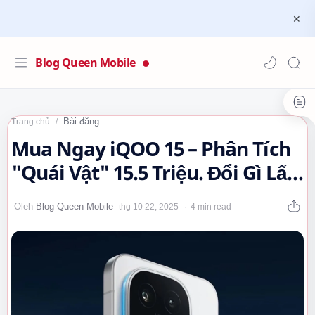
Blog Queen Mobile
Bài đăng
Trang chủ
Mua Ngay iQOO 15 – Phân Tích
"Quái Vật" 15.5 Triệu. Đổi Gì Lấy
Pin 7000mAh và IP69?…
4 min read