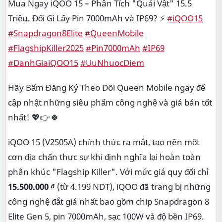
Mua Ngay iQOO 15 – Phân Tích "Quái Vật" 15.5
Triệu. Đổi Gì Lấy Pin 7000mAh và IP69? ⚡
#iQOO15
#Snapdragon8Elite
#QueenMobile
#FlagshipKiller2025
#Pin7000mAh
#IP69
#DanhGiaiQOO15
#UuNhuocDiem
Hãy Bấm Đăng Ký Theo Dõi Queen Mobile ngay để
cập nhật những siêu phẩm công nghệ và giá bán tốt
nhất! 💖👉🍀
iQOO 15 (V2505A) chính thức ra mắt, tạo nên một
cơn địa chấn thực sự khi định nghĩa lại hoàn toàn
phân khúc "Flagship Killer". Với mức giá quy đổi chỉ
15.500.000 ₫
(từ 4.199 NDT), iQOO đã trang bị những
công nghệ đắt giá nhất bao gồm chip Snapdragon 8
Elite Gen 5, pin 7000mAh, sạc 100W và độ bền IP69.