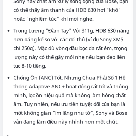
Sony hay chất âm xử lý sống động của Bose, bạn
có thể thấy âm thanh của HDB 630 hơi "khô"
hoặc "nghiêm túc" khi mới nghe.
Trọng Lượng "Đầm Tay" Với 311g, HDB 630 nặng
hơn đáng kể so với các đối thủ (ví dụ Sony XM5
chỉ 250g). Mặc dù vòng đầu bọc da rất êm, trọng
lượng này có thể gây mỏi nhẹ nếu bạn đeo liên
tục 8-10 tiếng.
Chống Ồn (ANC) Tốt, Nhưng Chưa Phải Số 1 Hệ
thống Adaptive ANC+ hoạt động rất tốt và thông
minh, lọc ồn hiệu quả mà không làm hỏng chất
âm. Tuy nhiên, nếu ưu tiên tuyệt đối của bạn là
một không gian "im lặng như tờ", Sony và Bose
vẫn đang làm điều này nhỉnh hơn một chút.