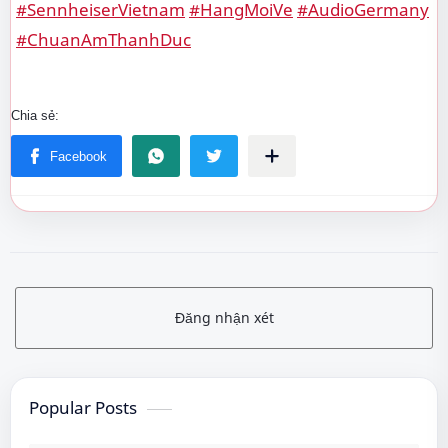
#SennheiserVietnam
#HangMoiVe
#AudioGermany
#ChuanAmThanhDuc
Đăng nhận xét
Popular Posts