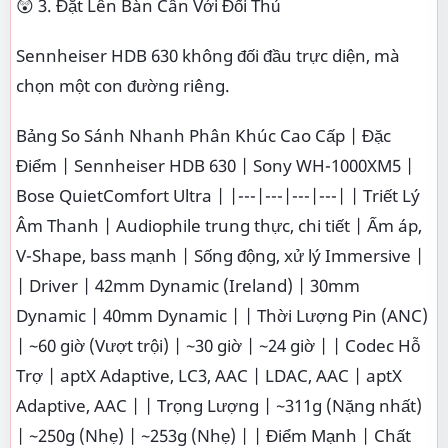
😲 3. Đặt Lên Bàn Cân Với Đối Thủ
Sennheiser HDB 630 không đối đầu trực diện, mà
chọn một con đường riêng.
Bảng So Sánh Nhanh Phân Khúc Cao Cấp | Đặc
Điểm | Sennheiser HDB 630 | Sony WH-1000XM5 |
Bose QuietComfort Ultra | |---|---|---|---| | Triết Lý
Âm Thanh | Audiophile trung thực, chi tiết | Ấm áp,
V-Shape, bass mạnh | Sống động, xử lý Immersive |
| Driver | 42mm Dynamic (Ireland) | 30mm
Dynamic | 40mm Dynamic | | Thời Lượng Pin (ANC)
| ~60 giờ (Vượt trội) | ~30 giờ | ~24 giờ | | Codec Hỗ
Trợ | aptX Adaptive, LC3, AAC | LDAC, AAC | aptX
Adaptive, AAC | | Trọng Lượng | ~311g (Nặng nhất)
| ~250g (Nhẹ) | ~253g (Nhẹ) | | Điểm Mạnh | Chất