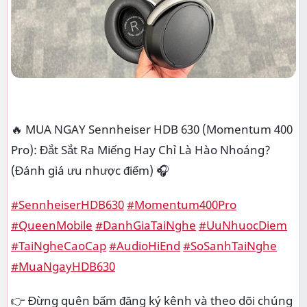
🔥 MUA NGAY Sennheiser HDB 630 (Momentum 400
Pro): Đắt Sắt Ra Miếng Hay Chỉ Là Hào Nhoáng?
(Đánh giá ưu nhược điểm) 🎧
#SennheiserHDB630
#Momentum400Pro
#QueenMobile
#DanhGiaTaiNghe
#UuNhuocDiem
#TaiNgheCaoCap
#AudioHiEnd
#SoSanhTaiNghe
#MuaNgayHDB630
👉 Đừng quên bấm đăng ký kênh và theo dõi chúng