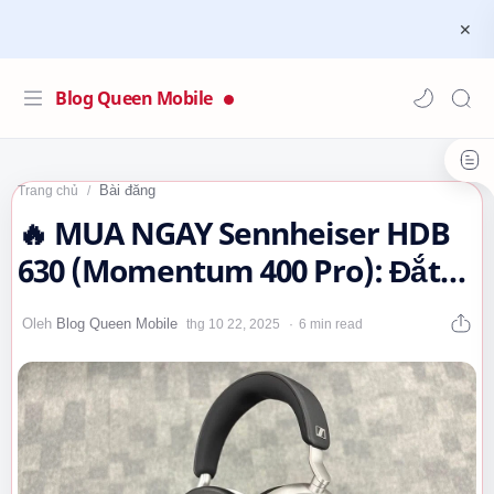
Blog Queen Mobile
Bài đăng
Trang chủ
🔥 MUA NGAY Sennheiser HDB
630 (Momentum 400 Pro): Đắt
Sắt Ra Miếng Hay Chỉ Là Hào
6 min read
Nhoáng?…