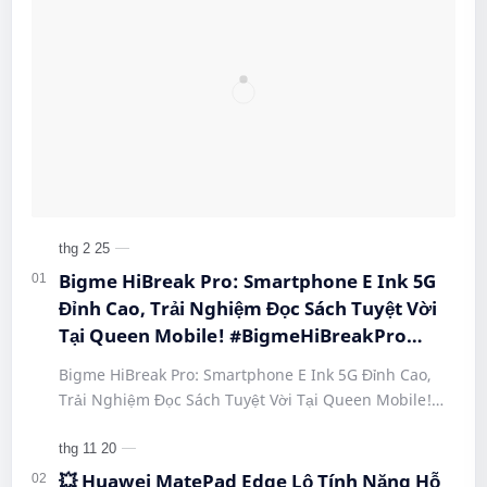
Bigme HiBreak Pro: Smartphone E Ink 5G
Đỉnh Cao, Trải Nghiệm Đọc Sách Tuyệt Vời
Tại Queen Mobile! #BigmeHiBreakPro
#SmartphoneEInk #QueenMobile
Bigme HiBreak Pro: Smartphone E Ink 5G Đỉnh Cao,
#HiBreakPro5G #DienThoaiDocSach
Trải Nghiệm Đọc Sách Tuyệt Vời Tại Queen Mobile!
#CongNgheMoi #MuaSamThongMinh
#BigmeHiBreakPro #SmartphoneEInk #QueenMobile
#EInkPhone #5GSmartphone
#Hi…
💥 Huawei MatePad Edge Lộ Tính Năng Hỗ