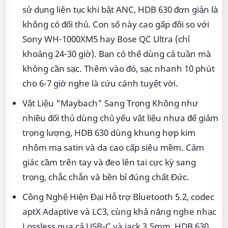
sử dụng liên tục khi bật ANC, HDB 630 đơn giản là
không có đối thủ. Con số này cao gấp đôi so với
Sony WH-1000XM5 hay Bose QC Ultra (chỉ
khoảng 24-30 giờ). Bạn có thể dùng cả tuần mà
không cần sạc. Thêm vào đó, sạc nhanh 10 phút
cho 6-7 giờ nghe là cứu cánh tuyệt vời.
Vật Liệu "Maybach" Sang Trọng Không như
nhiều đối thủ dùng chủ yếu vật liệu nhựa để giảm
trọng lượng, HDB 630 dùng khung hợp kim
nhôm mạ satin và da cao cấp siêu mềm. Cảm
giác cầm trên tay và đeo lên tai cực kỳ sang
trọng, chắc chắn và bền bỉ đúng chất Đức.
Công Nghệ Hiện Đại Hỗ trợ Bluetooth 5.2, codec
aptX Adaptive và LC3, cùng khả năng nghe nhạc
Lossless qua cả USB-C và jack 3.5mm, HDB 630