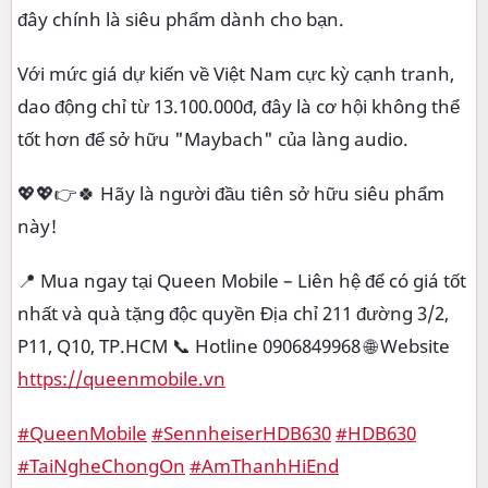
đây chính là siêu phẩm dành cho bạn.
Với mức giá dự kiến về Việt Nam cực kỳ cạnh tranh,
dao động chỉ từ 13.100.000đ, đây là cơ hội không thể
tốt hơn để sở hữu "Maybach" của làng audio.
💖💖👉🍀 Hãy là người đầu tiên sở hữu siêu phẩm
này!
📍 Mua ngay tại Queen Mobile – Liên hệ để có giá tốt
nhất và quà tặng độc quyền Địa chỉ 211 đường 3/2,
P11, Q10, TP.HCM 📞 Hotline 0906849968 🌐 Website
https://queenmobile.vn
#QueenMobile
#SennheiserHDB630
#HDB630
#TaiNgheChongOn
#AmThanhHiEnd