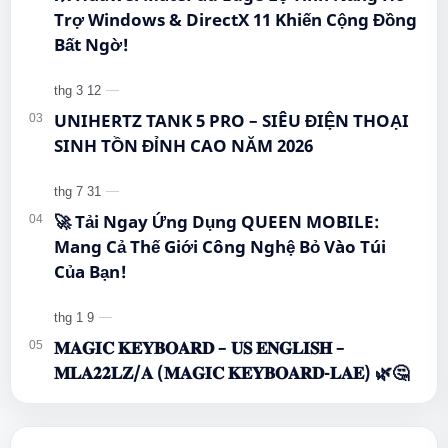
Trợ Windows & DirectX 11 Khiến Cộng Đồng
Bất Ngờ!
UNIHERTZ TANK 5 PRO – SIÊU ĐIỆN THOẠI
SINH TỒN ĐỈNH CAO NĂM 2026
🚀 Tải Ngay Ứng Dụng QUEEN MOBILE:
Mang Cả Thế Giới Công Nghệ Bỏ Vào Túi
Của Bạn!
𝐌𝐀𝐆𝐈𝐂 𝐊𝐄𝐘𝐁𝐎𝐀𝐑𝐃 – 𝐔𝐒 𝐄𝐍𝐆𝐋𝐈𝐒𝐇 –
𝐌𝐋𝐀𝟐𝟐𝐋𝐙/𝐀 (𝐌𝐀𝐆𝐈𝐂 𝐊𝐄𝐘𝐁𝐎𝐀𝐑𝐃-𝐋𝐀𝐄) 🌿🤔