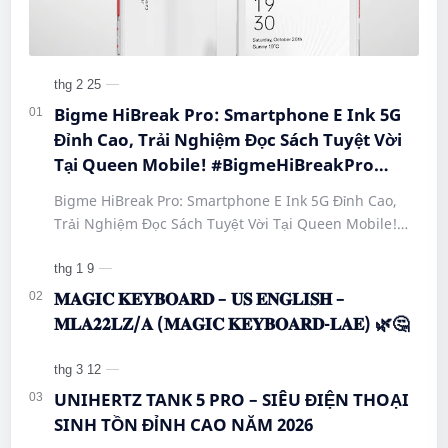
Bigme HiBreak Pro: Smartphone E Ink 5G
Đỉnh Cao, Trải Nghiệm Đọc Sách Tuyệt Vời
Tại Queen Mobile! #BigmeHiBreakPro
#SmartphoneEInk #QueenMobile
Bigme HiBreak Pro: Smartphone E Ink 5G Đỉnh Cao,
#HiBreakPro5G #DienThoaiDocSach
Trải Nghiệm Đọc Sách Tuyệt Vời Tại Queen Mobile!
#CongNgheMoi #MuaSamThongMinh
#BigmeHiBreakPro #SmartphoneEInk #QueenMobile
#EInkPhone #5GSmartphone
#Hi…
𝐌𝐀𝐆𝐈𝐂 𝐊𝐄𝐘𝐁𝐎𝐀𝐑𝐃 – 𝐔𝐒 𝐄𝐍𝐆𝐋𝐈𝐒𝐇 –
𝐌𝐋𝐀𝟐𝟐𝐋𝐙/𝐀 (𝐌𝐀𝐆𝐈𝐂 𝐊𝐄𝐘𝐁𝐎𝐀𝐑𝐃-𝐋𝐀𝐄) 🌿🤔
UNIHERTZ TANK 5 PRO – SIÊU ĐIỆN THOẠI
SINH TỒN ĐỈNH CAO NĂM 2026