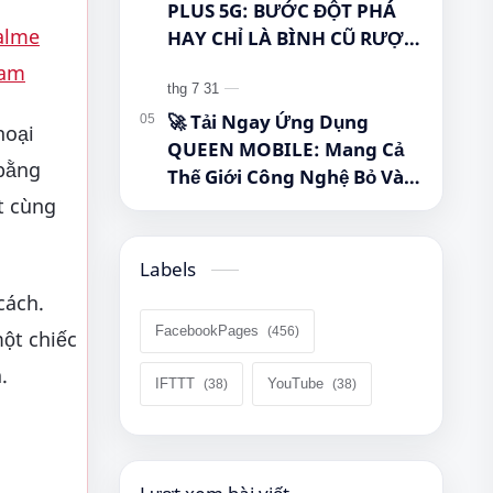
PLUS 5G: BƯỚC ĐỘT PHÁ
alme
HAY CHỈ LÀ BÌNH CŨ RƯỢU
MỚI? #Samsung
nam
#GalaxyTabA11Plus
#Tablet5G #QueenMobile
🚀 Tải Ngay Ứng Dụng
hoại
#MayTinhBang #CongNghe
QUEEN MOBILE: Mang Cả
 bằng
Thế Giới Công Nghệ Bỏ Vào
Túi Của Bạn!
t cùng
Labels
cách.
FacebookPages
ột chiếc
.
IFTTT
YouTube