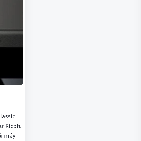
lassic
ư Ricoh.
ổi máy