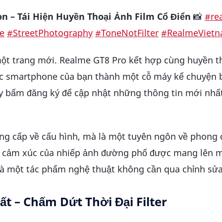
n – Tái Hiện Huyền Thoại Ảnh Film Cổ Điển
📸
#re
e
#StreetPhotography
#ToneNotFilter
#RealmeViet
ột trang mới. Realme GT8 Pro kết hợp cùng huyền t
iếc smartphone của bạn thành một cỗ máy kể chuyện
ãy bấm đăng ký để cập nhật những thông tin mới nhấ
ng cấp về cấu hình, mà là một tuyên ngôn về phong 
 và cảm xúc của nhiếp ảnh đường phố được mang lên m
 là một tác phẩm nghệ thuật không cần qua chỉnh sửa
t – Chấm Dứt Thời Đại Filter