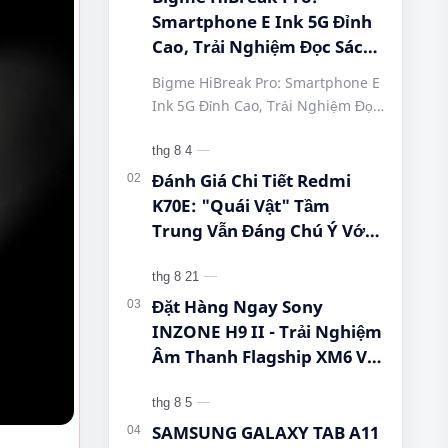
Smartphone E Ink 5G Đỉnh
Cao, Trải Nghiệm Đọc Sách
Tuyệt Vời Tại Queen
Bigme HiBreak Pro: Smartphone E
Mobile! #BigmeHiBreakPro
Ink 5G Đỉnh Cao, Trải Nghiệm Đọc
#SmartphoneEInk
Sách Tuyệt Vời Tại Queen Mobile!
#QueenMobile
#BigmeHiBreakPro
#HiBreakPro5G
#SmartphoneEInk #QueenMobile
Đánh Giá Chi Tiết Redmi
#DienThoaiDocSach
#Hi…
K70E: "Quái Vật" Tầm
#CongNgheMoi
Trung Vẫn Đáng Chú Ý Với
#MuaSamThongMinh
Dimensity 8300-Ultra, Màn
#EInkPhone
Hình 1.5K Và Pin 5.500 mAh
#5GSmartphone
Đặt Hàng Ngay Sony
INZONE H9 II - Trải Nghiệm
Âm Thanh Flagship XM6 Với
Giá Cực Tốt Cho Game Thủ!
SAMSUNG GALAXY TAB A11