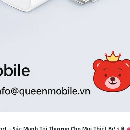
rt – Sức Mạnh Tối Thượng Cho Mọi Thiết Bị!
⚡🔋
#