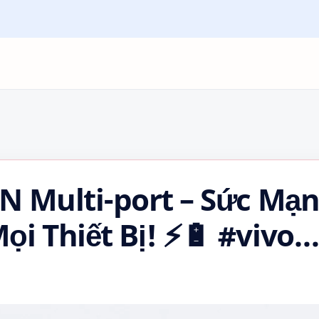
N Multi-port – Sức Mạ
i Thiết Bị! ⚡🔋 #vivo
120W #phukienvivo