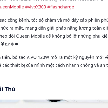
ueenMobile
#vivoX300
#flashcharge
ủ sạc cồng kềnh, tốc độ chậm và mớ dây cáp phiền ph
thức ra mắt, mang đến giải pháp năng lượng toàn di
theo dõi Queen Mobile để không bỏ lỡ những phụ ki
💖👉🍀🍀
n tiến, bộ sạc VIVO 120W mở ra một kỷ nguyên mới v
ả các thiết bị của mình một cách nhanh chóng và an 
ối Thủ