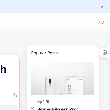
Popular Posts
nh
Bigme HiBreak Pro: