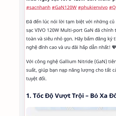
#sacnhanh
#GaN120W
#phukienvivo
#Q
Đã đến lúc nói lời tạm biệt với những c
sạc VIVO 120W Multi-port GaN đã chính 
toàn và siêu nhỏ gọn. Hãy bấm đăng ký 
nghệ đỉnh cao và ưu đãi hấp dẫn nhất! 
Với công nghệ Gallium Nitride (GaN) tiê
suất, giúp bạn nạp năng lượng cho tất c
tuyệt đối.
1. Tốc Độ Vượt Trội – Bỏ Xa Đ