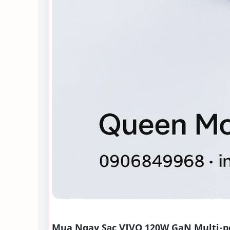
Mua Ngay Sạc VIVO 120W GaN Multi-po