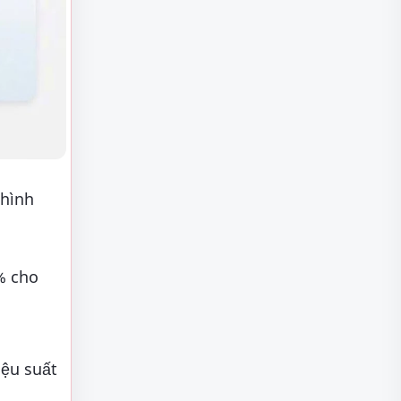
 hình
% cho
iệu suất