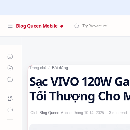
Blog Queen Mobile
Bài đăng
Trang chủ
Sạc VIVO 120W Ga
Tối Thượng Cho Mọ
#sacnhanh #GaN
3 min read
#QueenMobile…