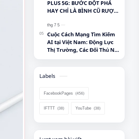
PLUS 5G: BƯỚC ĐỘT PHÁ
HAY CHỈ LÀ BÌNH CŨ RƯỢU
MỚI? #Samsung
#GalaxyTabA11Plus
#Tablet5G #QueenMobile
Cuộc Cách Mạng Tìm Kiếm
#MayTinhBang #CongNghe
AI tại Việt Nam: Động Lực
Thị Trường, Các Đối Thủ Nội
Địa và Viễn Cảnh Chiến
Lược
Labels
FacebookPages
IFTTT
YouTube