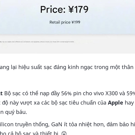
g lại hiệu suất sạc đáng kinh ngạc trong một thân
t
Bộ sạc có thể nạp đầy 56% pin cho vivo X300 và 59
c độ này vượt xa các bộ sạc tiêu chuẩn của
Apple
hay
an quý báu.
ilicon truyền thống, GaN ít tỏa nhiệt hơn, đảm bảo h
o cả bộ sạc và thiết bị. 😲