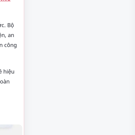
ức. Bộ
ện, an
ện công
ề hiệu
toàn