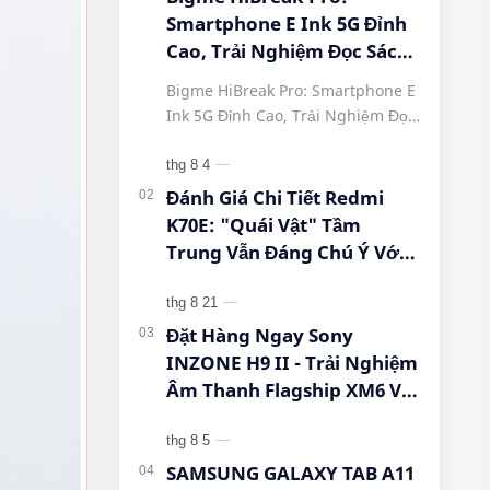
Smartphone E Ink 5G Đỉnh
Cao, Trải Nghiệm Đọc Sách
Tuyệt Vời Tại Queen
Bigme HiBreak Pro: Smartphone E
Mobile! #BigmeHiBreakPro
Ink 5G Đỉnh Cao, Trải Nghiệm Đọc
#SmartphoneEInk
Sách Tuyệt Vời Tại Queen Mobile!
#QueenMobile
#BigmeHiBreakPro
#HiBreakPro5G
#SmartphoneEInk #QueenMobile
Đánh Giá Chi Tiết Redmi
#DienThoaiDocSach
#Hi…
K70E: "Quái Vật" Tầm
#CongNgheMoi
Trung Vẫn Đáng Chú Ý Với
#MuaSamThongMinh
Dimensity 8300-Ultra, Màn
#EInkPhone
Hình 1.5K Và Pin 5.500 mAh
#5GSmartphone
Đặt Hàng Ngay Sony
INZONE H9 II - Trải Nghiệm
Âm Thanh Flagship XM6 Với
Giá Cực Tốt Cho Game Thủ!
SAMSUNG GALAXY TAB A11