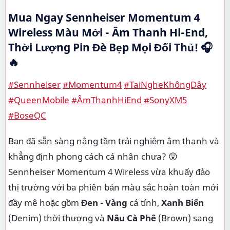
Mua Ngay Sennheiser Momentum 4
Wireless Màu Mới - Âm Thanh Hi-End,
Thời Lượng Pin Đè Bẹp Mọi Đối Thủ! 🎧
🔥
#Sennheiser
#Momentum4
#TaiNgheKhôngDây
#QueenMobile
#ÂmThanhHiEnd
#SonyXM5
#BoseQC
Bạn đã sẵn sàng nâng tầm trải nghiệm âm thanh và
khẳng định phong cách cá nhân chưa? 😲
Sennheiser Momentum 4 Wireless vừa khuấy đảo
thị trường với ba phiên bản màu sắc hoàn toàn mới
đầy mê hoặc gồm
Đen - Vàng
cá tính,
Xanh Biển
(Denim) thời thượng và
Nâu Cà Phê
(Brown) sang