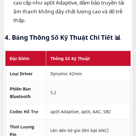
cao cấp như aptX Adaptive, đảm bảo truyền tải
âm thanh không dây chất lượng cao và độ trễ
thấp.
4. Bảng Thông Số Kỹ Thuật Chi Tiết
📊
Đặc Điểm
Thông Số Kỹ Thuật
Loại Driver
Dynamic 42mm
Phiên Bản
5.2
Bluetooth
Codec Hỗ Trợ
aptX Adaptive, aptX, AAC, SBC
Thời Lượng
Lên đến 60 giờ (khi bật ANC)
Pin