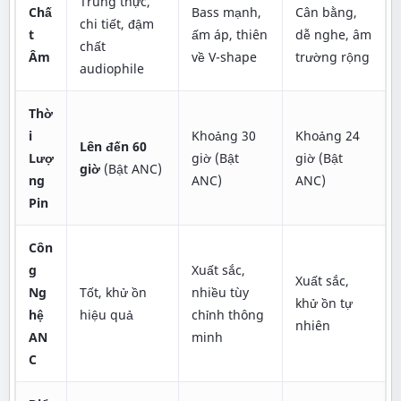
Trung thực,
Chấ
Bass mạnh,
Cân bằng,
chi tiết, đậm
t
ấm áp, thiên
dễ nghe, âm
chất
Âm
về V-shape
trường rộng
audiophile
Thờ
i
Khoảng 30
Khoảng 24
Lên đến 60
Lượ
giờ (Bật
giờ (Bật
giờ
(Bật ANC)
ng
ANC)
ANC)
Pin
Côn
g
Xuất sắc,
Xuất sắc,
Ng
Tốt, khử ồn
nhiều tùy
khử ồn tự
hệ
hiệu quả
chỉnh thông
nhiên
AN
minh
C