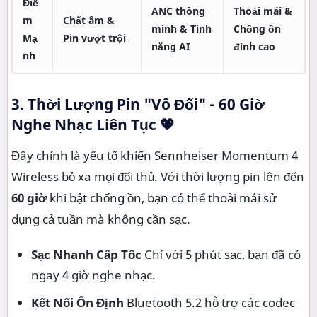
Điể
ANC thông
Thoải mái &
m
Chất âm &
minh & Tính
Chống ồn
Mạ
Pin vượt trội
năng AI
đỉnh cao
nh
3. Thời Lượng Pin "Vô Đối" - 60 Giờ
Nghe Nhạc Liên Tục
💖
Đây chính là yếu tố khiến Sennheiser Momentum 4
Wireless bỏ xa mọi đối thủ. Với thời lượng pin lên đến
60 giờ
khi bật chống ồn, bạn có thể thoải mái sử
dụng cả tuần mà không cần sạc.
Sạc Nhanh Cấp Tốc
Chỉ với 5 phút sạc, bạn đã có
ngay 4 giờ nghe nhạc.
Kết Nối Ổn Định
Bluetooth 5.2 hỗ trợ các codec