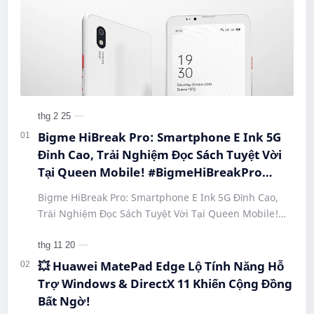
Bigme HiBreak Pro: Smartphone E Ink 5G
Đỉnh Cao, Trải Nghiệm Đọc Sách Tuyệt Vời
Tại Queen Mobile! #BigmeHiBreakPro
#SmartphoneEInk #QueenMobile
Bigme HiBreak Pro: Smartphone E Ink 5G Đỉnh Cao,
#HiBreakPro5G #DienThoaiDocSach
Trải Nghiệm Đọc Sách Tuyệt Vời Tại Queen Mobile!
#CongNgheMoi #MuaSamThongMinh
#BigmeHiBreakPro #SmartphoneEInk #QueenMobile
#EInkPhone #5GSmartphone
#Hi…
💥 Huawei MatePad Edge Lộ Tính Năng Hỗ
Trợ Windows & DirectX 11 Khiến Cộng Đồng
Bất Ngờ!