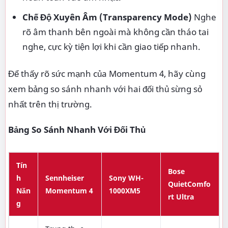
Chế Độ Xuyên Âm (Transparency Mode)
Nghe
rõ âm thanh bên ngoài mà không cần tháo tai
nghe, cực kỳ tiện lợi khi cần giao tiếp nhanh.
Để thấy rõ sức mạnh của Momentum 4, hãy cùng
xem bảng so sánh nhanh với hai đối thủ sừng sỏ
nhất trên thị trường.
Bảng So Sánh Nhanh Với Đối Thủ
Tín
Bose
h
Sennheiser
Sony WH-
QuietComfo
Năn
Momentum 4
1000XM5
rt Ultra
g