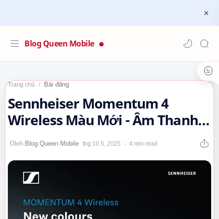
Blog Queen Mobile
Bài đăng
Trang chủ
Sennheiser Momentum 4
Wireless Màu Mới - Âm Thanh
Hi-End, Thời Lượng Pin Đè Bẹp
4 min read
Mọi Đối…