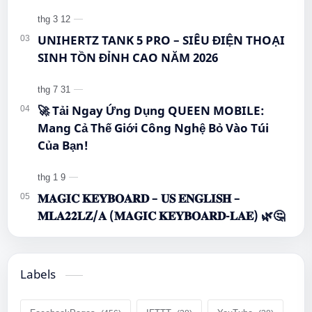
UNIHERTZ TANK 5 PRO – SIÊU ĐIỆN THOẠI
SINH TỒN ĐỈNH CAO NĂM 2026
🚀 Tải Ngay Ứng Dụng QUEEN MOBILE:
Mang Cả Thế Giới Công Nghệ Bỏ Vào Túi
Của Bạn!
𝐌𝐀𝐆𝐈𝐂 𝐊𝐄𝐘𝐁𝐎𝐀𝐑𝐃 – 𝐔𝐒 𝐄𝐍𝐆𝐋𝐈𝐒𝐇 –
𝐌𝐋𝐀𝟐𝟐𝐋𝐙/𝐀 (𝐌𝐀𝐆𝐈𝐂 𝐊𝐄𝐘𝐁𝐎𝐀𝐑𝐃-𝐋𝐀𝐄) 🌿🤔
Labels