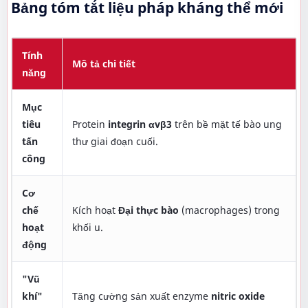
Bảng tóm tắt liệu pháp kháng thể mới
Tính
Mô tả chi tiết
năng
Mục
tiêu
Protein
integrin αvβ3
trên bề mặt tế bào ung
tấn
thư giai đoạn cuối.
công
Cơ
chế
Kích hoạt
Đại thực bào
(macrophages) trong
hoạt
khối u.
động
"Vũ
khí"
Tăng cường sản xuất enzyme
nitric oxide