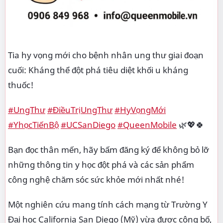
Tia hy vọng mới cho bệnh nhân ung thư giai đoạn
cuối: Kháng thể đột phá tiêu diệt khối u kháng
thuốc!
#UngThư
#ĐiềuTrịUngThư
#HyVọngMới
#YhọcTiếnBộ
#UCSanDiego
#QueenMobile
🌿💖🍀
Bạn đọc thân mến, hãy bấm đăng ký để không bỏ lỡ
những thông tin y học đột phá và các sản phẩm
công nghệ chăm sóc sức khỏe mới nhất nhé!
Một nghiên cứu mang tính cách mạng từ Trường Y
Đại học California San Diego (Mỹ) vừa được công bố,