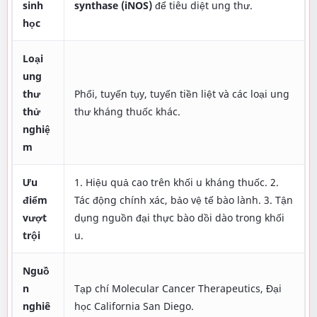
sinh
synthase (iNOS)
để tiêu diệt ung thư.
học
Loại
ung
thư
Phổi, tuyến tụy, tuyến tiền liệt và các loại ung
thử
thư kháng thuốc khác.
nghiệ
m
Ưu
1. Hiệu quả cao trên khối u kháng thuốc. 2.
điểm
Tác động chính xác, bảo vệ tế bào lành. 3. Tận
vượt
dụng nguồn đại thực bào dồi dào trong khối
trội
u.
Nguồ
n
Tạp chí Molecular Cancer Therapeutics, Đại
nghiê
học California San Diego.