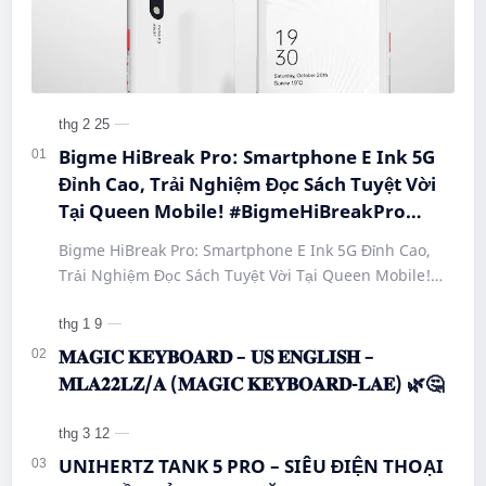
Bigme HiBreak Pro: Smartphone E Ink 5G
Đỉnh Cao, Trải Nghiệm Đọc Sách Tuyệt Vời
Tại Queen Mobile! #BigmeHiBreakPro
#SmartphoneEInk #QueenMobile
Bigme HiBreak Pro: Smartphone E Ink 5G Đỉnh Cao,
#HiBreakPro5G #DienThoaiDocSach
Trải Nghiệm Đọc Sách Tuyệt Vời Tại Queen Mobile!
#CongNgheMoi #MuaSamThongMinh
#BigmeHiBreakPro #SmartphoneEInk #QueenMobile
#EInkPhone #5GSmartphone
#Hi…
𝐌𝐀𝐆𝐈𝐂 𝐊𝐄𝐘𝐁𝐎𝐀𝐑𝐃 – 𝐔𝐒 𝐄𝐍𝐆𝐋𝐈𝐒𝐇 –
𝐌𝐋𝐀𝟐𝟐𝐋𝐙/𝐀 (𝐌𝐀𝐆𝐈𝐂 𝐊𝐄𝐘𝐁𝐎𝐀𝐑𝐃-𝐋𝐀𝐄) 🌿🤔
UNIHERTZ TANK 5 PRO – SIÊU ĐIỆN THOẠI