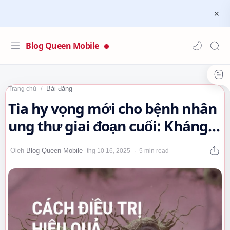
Blog Queen Mobile
Bài đăng
Trang chủ
Tia hy vọng mới cho bệnh nhân
ung thư giai đoạn cuối: Kháng
thể đột phá tiêu diệt khối u…
5 min read