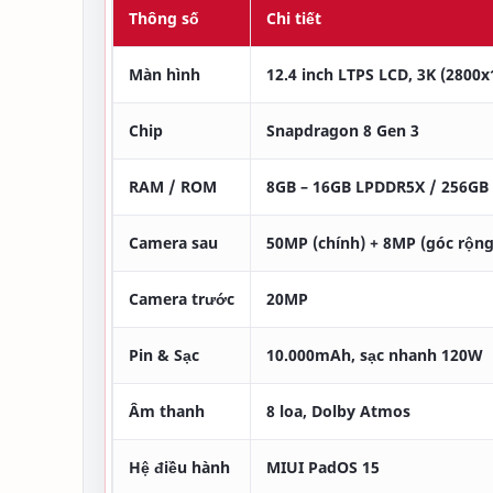
Thông số
Chi tiết
Màn hình
12.4 inch LTPS LCD, 3K (2800x
Chip
Snapdragon 8 Gen 3
RAM / ROM
8GB – 16GB LPDDR5X / 256GB 
Camera sau
50MP (chính) + 8MP (góc rộng
Camera trước
20MP
Pin & Sạc
10.000mAh, sạc nhanh 120W
Âm thanh
8 loa, Dolby Atmos
Hệ điều hành
MIUI PadOS 15