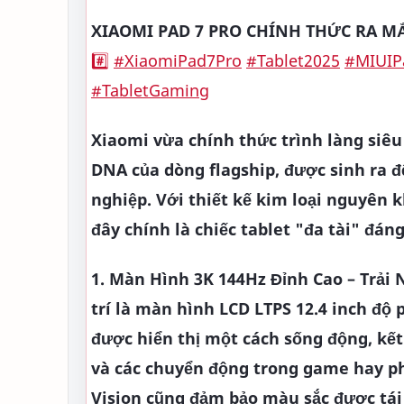
XIAOMI PAD 7 PRO CHÍNH THỨC RA MẮ
#️⃣
#XiaomiPad7Pro
#Tablet2025
#MIUIP
#TabletGaming
Xiaomi vừa chính thức trình làng siê
DNA của dòng flagship, được sinh ra đ
nghiệp. Với thiết kế kim loại nguyên
đây chính là chiếc tablet "đa tài" đá
1. Màn Hình 3K 144Hz Đỉnh Cao – Trải
trí là màn hình LCD LTPS 12.4 inch độ p
được hiển thị một cách sống động, kế
và các chuyển động trong game hay p
Vision cũng đảm bảo màu sắc được tái 