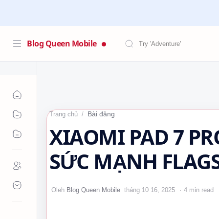
Blog Queen Mobile
Bài đăng
Trang chủ
XIAOMI PAD 7 PR
SỨC MẠNH FLAGS
GIẢI TRÍ 💚 #️⃣ #
4 min read
#MIUIPadOS…