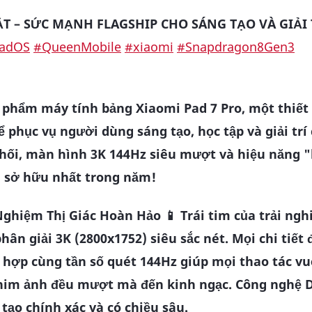
T – SỨC MẠNH FLAGSHIP CHO SÁNG TẠO VÀ GIẢI 
adOS
#QueenMobile
#xiaomi
#Snapdragon8Gen3
u phẩm máy tính bảng Xiaomi Pad 7 Pro, một thiết
ể phục vụ người dùng sáng tạo, học tập và giải tr
 khối, màn hình 3K 144Hz siêu mượt và hiệu năng 
ng sở hữu nhất trong năm!
 Nghiệm Thị Giác Hoàn Hảo 📱
Trái tim của trải ngh
hân giải 3K (2800x1752) siêu sắc nét. Mọi chi tiết 
t hợp cùng tần số quét 144Hz giúp mọi thao tác v
him ảnh đều mượt mà đến kinh ngạc. Công nghệ 
tạo chính xác và có chiều sâu.