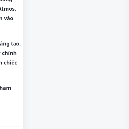
Atmos,
n vào
sáng tạo.
ỳ chính
n chiếc
 tham