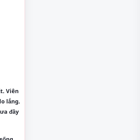
t. Viên
o lắng.
hưa đầy
 sống