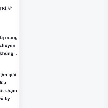
TRÍ
💚
 bị mang
í chuyên
"khủng",
iệm giải
đều
uốt chạm
Dolby