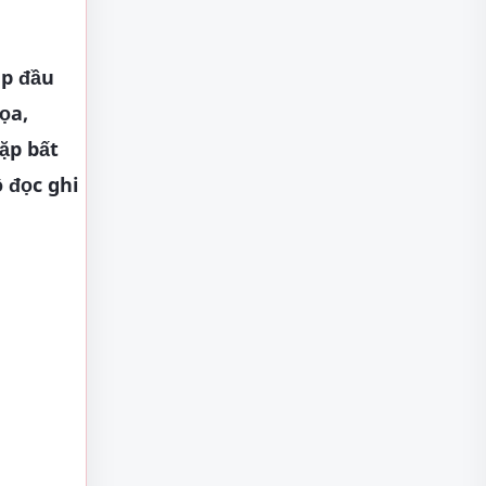
ip đầu
ọa,
ặp bất
 đọc ghi